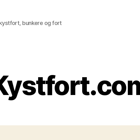
kystfort, bunkere og fort
Kystfort.co