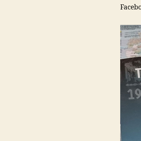
Facebo