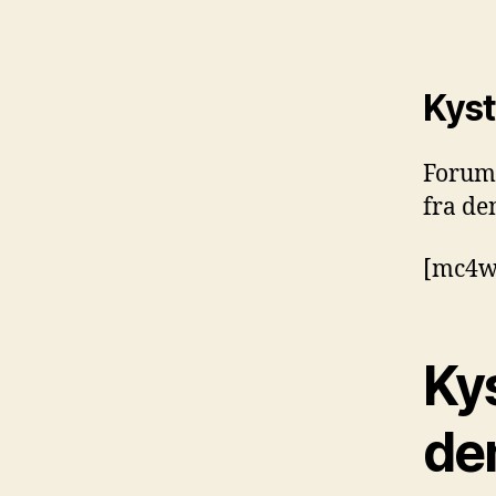
Kyst
Forum 
fra de
[mc4w
Kys
de