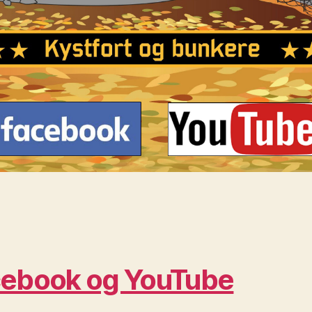
ebook og YouTube