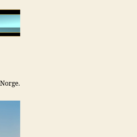
 Norge.