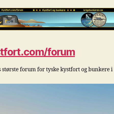
tfort.com/forum
 største forum for tyske kystfort og bunkere i