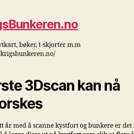
gsBunkeren.no
rtkart, bøker, t-skjorter m.m
//krigsbunkeren.no/
rste 3Dscan kan nå
forskes
ett år med å scanne kystfort og bunkere er det