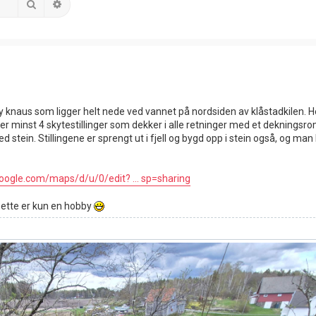
Search
Advanced search
høy knaus som ligger helt nede ved vannet på nordsiden av klåstadkilen. H
er minst 4 skytestillinger som dekker i alle retninger med et dekningsro
d stein. Stillingene er sprengt ut i fjell og bygd opp i stein også, og man
oogle.com/maps/d/u/0/edit? ... sp=sharing
 Dette er kun en hobby