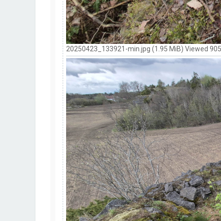
20250423_133921-min.jpg (1.95 MiB) Viewed 905