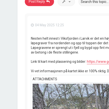
Post Reply
04 May 2025 12:25
Nesten helt innest i Viksfjorden i Larvik er det en 
løpegraver fra nordenden og opp til toppen der det 
Løpegravene er sprengt ut i fjell og bygd opp fint me
av betong i de fleste stillingene.
Link til kart med plassering og bilder:
https://www.g
Vi vet informasjonen på kartet ikke er 100% riktig.
ATTACHMENTS