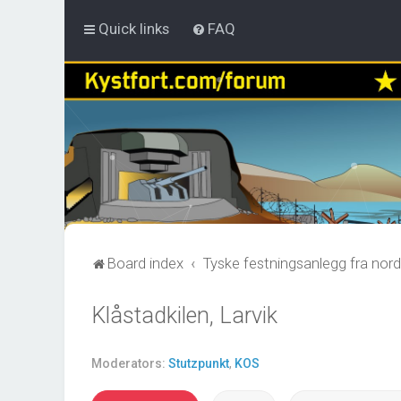
Quick links
FAQ
Board index
Tyske festningsanlegg fra nord
Klåstadkilen, Larvik
Moderators:
Stutzpunkt
,
KOS