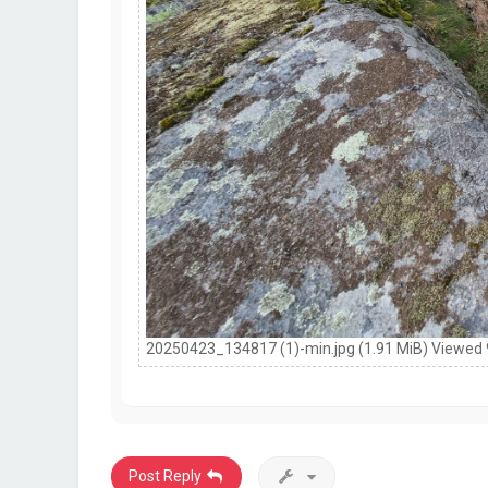
20250423_134817 (1)-min.jpg (1.91 MiB) Viewed
Post Reply