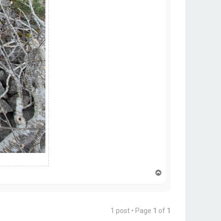
T
o
p
1 post • Page
1
of
1