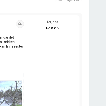
Terjeaa
Quote
Posts:
5
er går det
m i midten.
 kan finne rester