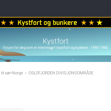
Kystfort
Forum for deg som er interessert i kystfort og bunkere - 1940-1945
 til sør-Norge
OSLOFJORDEN DIVISJONSOMRÅDE