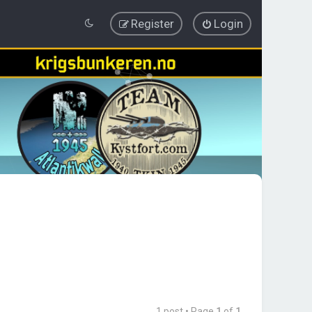
Register
Login
1 post • Page
1
of
1