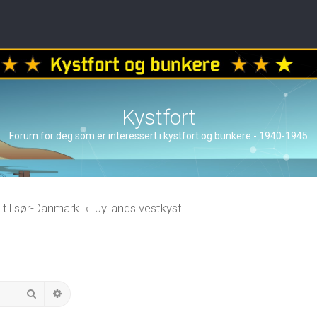
Kystfort
Forum for deg som er interessert i kystfort og bunkere - 1940-1945
 til sør-Danmark
Jyllands vestkyst
Search
Advanced search