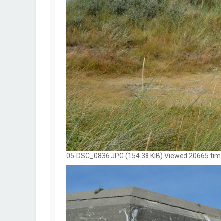
05-DSC_0836.JPG (154.38 KiB) Viewed 20665 ti