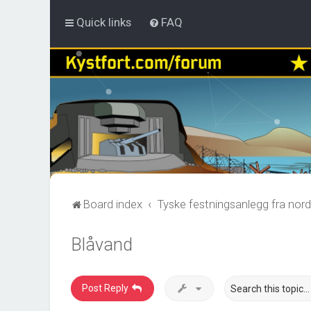
Quick links
FAQ
Board index
Tyske festningsanlegg fra nord
Blåvand
Post Reply