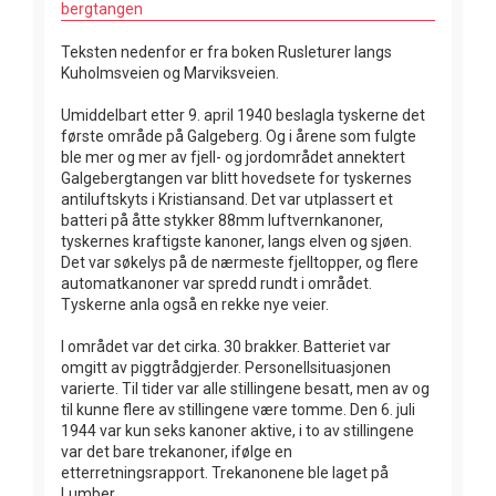
bergtangen
Teksten nedenfor er fra boken Rusleturer langs
Kuholmsveien og Marviksveien.
Umiddelbart etter 9. april 1940 beslagla tyskerne det
første område på Galgeberg. Og i årene som fulgte
ble mer og mer av fjell- og jordområdet annektert
Galgebergtangen var blitt hovedsete for tyskernes
antiluftskyts i Kristiansand. Det var utplassert et
batteri på åtte stykker 88mm luftvernkanoner,
tyskernes kraftigste kanoner, langs elven og sjøen.
Det var søkelys på de nærmeste fjelltopper, og flere
automatkanoner var spredd rundt i området.
Tyskerne anla også en rekke nye veier.
I området var det cirka. 30 brakker. Batteriet var
omgitt av piggtrådgjerder. Personellsituasjonen
varierte. Til tider var alle stillingene besatt, men av og
til kunne flere av stillingene være tomme. Den 6. juli
1944 var kun seks kanoner aktive, i to av stillingene
var det bare trekanoner, ifølge en
etterretningsrapport. Trekanonene ble laget på
Lumber.