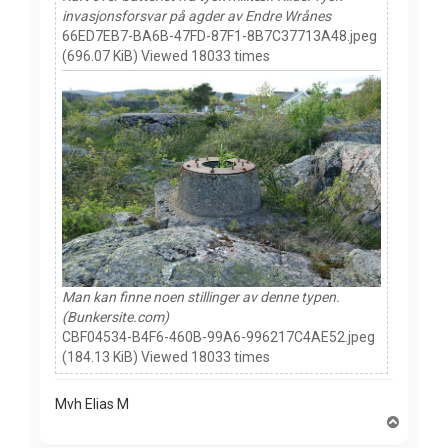
invasjonsforsvar på agder av Endre Wrånes
66ED7EB7-BA6B-47FD-87F1-8B7C37713A48.jpeg
(696.07 KiB) Viewed 18033 times
Man kan finne noen stillinger av denne typen.
(Bunkersite.com)
CBF04534-B4F6-460B-99A6-996217C4AE52.jpeg
(184.13 KiB) Viewed 18033 times
Mvh Elias M
T
o