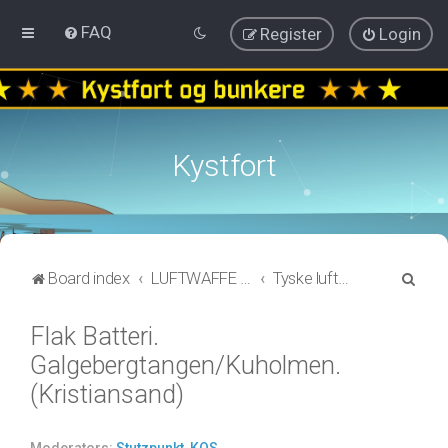
FAQ
Register
Login
Kystfort
S
Board index
LUFTWAFFE / KRIEGSMARINE
Tyske luftvernbatterier
e
Flak Batteri.
a
Galgebergtangen/Kuholmen.
r
c
(Kristiansand)
h