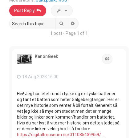
Moderators:
Stutzpunkt
,
KOS
Post Reply
Search
Advanced search
1 post • Page
1
of
1
KanonGeek
Quote
18 Aug 2023 16:00
Hei! Jeg har letet rundt i tyske og ex-tyske batterier
og fant et batteri som heter Galgebergtangen. Her er
det mye historie som venter å bli fortalt. Generelt så
vet jeg ikke så mye om stedet men det er mange
bilder og linker som kommer/handler om batteriet.
Hvis du har lyst å vite mer historie om dette stedet så
er denne linken veldig bra til å forklare.
https://digitaltmuseum.no/011085439959/ ...