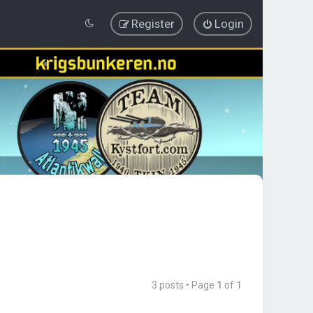
Register
Login
3 posts • Page
1
of
1