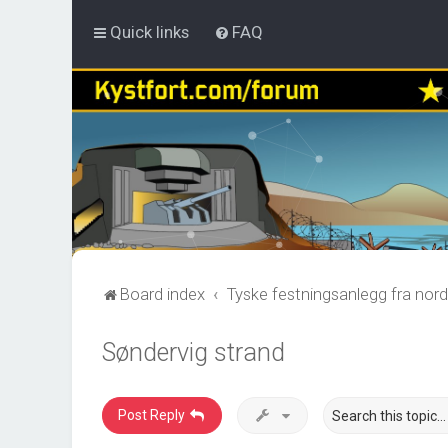
Quick links
FAQ
Board index
Tyske festningsanlegg fra nord
Søndervig strand
Post Reply