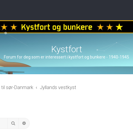
Kystfort
Forum for deg som er interessert i kystfort og bunkere - 1940-1945
 til sør-Danmark
Jyllands vestkyst
Search
Advanced search