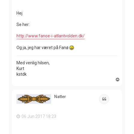
Hej
Se her:
http://www.fanoe-i-atlantvolden.dk/
Og ja, jeg har været på Fanø
Med venlig hilsen,
Kurt
kstdk
T
o
p
Natter
Quote
06 Jun 2017 18:23