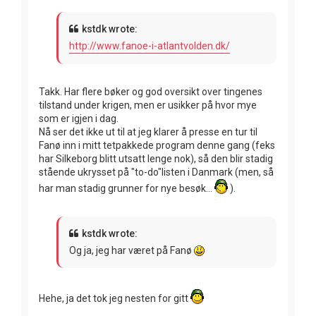
kstdk wrote:
http://www.fanoe-i-atlantvolden.dk/
Takk. Har flere bøker og god oversikt over tingenes
tilstand under krigen, men er usikker på hvor mye
som er igjen i dag.
Nå ser det ikke ut til at jeg klarer å presse en tur til
Fanø inn i mitt tetpakkede program denne gang (feks
har Silkeborg blitt utsatt lenge nok), så den blir stadig
stående ukrysset på "to-do"listen i Danmark (men, så
har man stadig grunner for nye besøk...
).
kstdk wrote:
Og ja, jeg har været på Fanø
Hehe, ja det tok jeg nesten for gitt