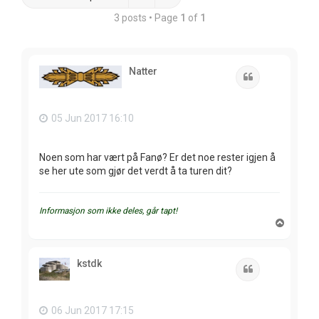
3 posts • Page
1
of
1
Natter
Quote
05 Jun 2017 16:10
Noen som har vært på Fanø? Er det noe rester igjen å
se her ute som gjør det verdt å ta turen dit?
Informasjon som ikke deles, går tapt!
T
o
p
kstdk
Quote
06 Jun 2017 17:15