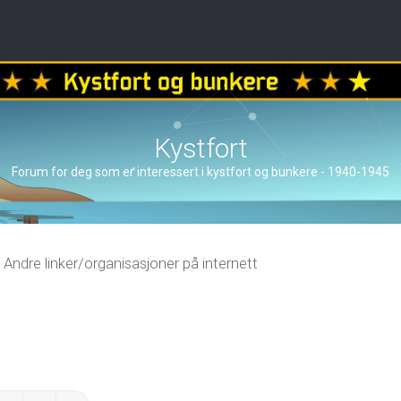
Kystfort
Forum for deg som er interessert i kystfort og bunkere - 1940-1945
Andre linker/organisasjoner på internett