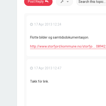
Post Reply
17 Apr 2013 12:24
Flotte bilder og samtidsdokumentasjon.
http://www.storfjord.kommune.no/storfjo ... 08942
17 Apr 2013 12:47
Takk för link.