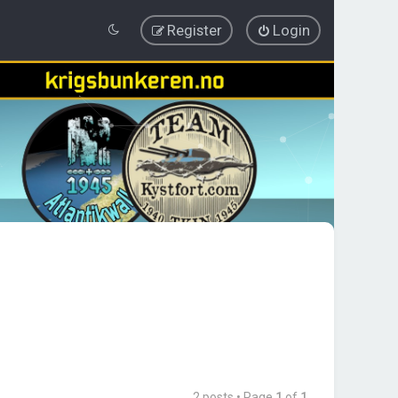
Register
Login
2 posts • Page
1
of
1