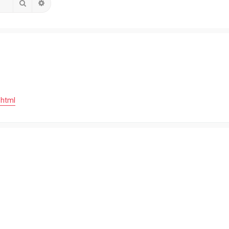
Search
Advanced search
.html