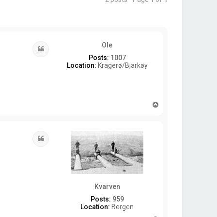
Ole
Quote
Posts:
1007
Location:
Kragerø/Bjarkøy
T
o
p
Quote
Kvarven
Posts:
959
Location:
Bergen