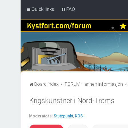
Quick links
FAQ
Board index
FORUM - annen informasjon
Krigskunstner i Nord-Troms
Moderators:
Stutzpunkt
,
KOS