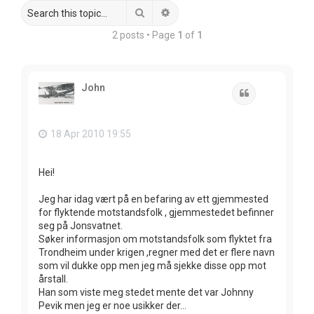
Search
Advanced search
2 posts • Page
1
of
1
John
Quote
18 Apr 2010 19:55
Hei!
Jeg har idag vært på en befaring av ett gjemmested
for flyktende motstandsfolk , gjemmestedet befinner
seg på Jonsvatnet.
Søker informasjon om motstandsfolk som flyktet fra
Trondheim under krigen ,regner med det er flere navn
som vil dukke opp men jeg må sjekke disse opp mot
årstall.
Han som viste meg stedet mente det var Johnny
Pevik men jeg er noe usikker der...