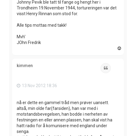
Johnny Pevik ble tatt til fange og hengt her i
Trondheim 19.November 1944, tortureringen var det
visst Henry Rinnan som stod for.
Alle tips mottas med takk!
Mvh'
JOhn Fredrik
T
o
p
kimmen
Quote
13 Nov 2012 18:36
nå er dette en gammel tråd men prøver uansett.
altså, min olde far(farsiden), han var med i
motstandsbevegelsen, han bodde i nerheten av
festningen en eller annen plassen, han skal vist ha
hatt radio for å komunisere med england under
senga.