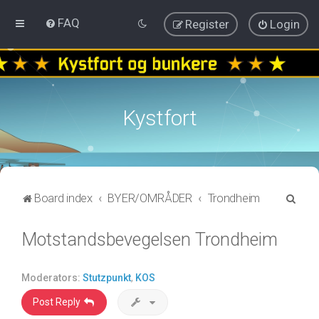
FAQ
Register
Login
Kystfort
S
Board index
BYER/OMRÅDER
Trondheim
e
Motstandsbevegelsen Trondheim
a
r
c
Moderators:
Stutzpunkt
,
KOS
h
Post Reply