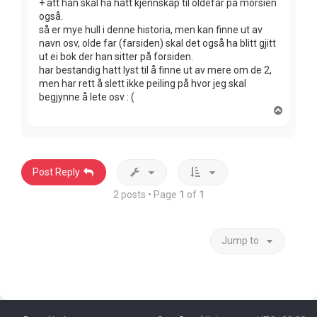
+ att han skal ha hatt kjennskap til oldefar på morsien
også.
så er mye hull i denne historia, men kan finne ut av
navn osv, olde far (farsiden) skal det også ha blitt gjitt
ut ei bok der han sitter på forsiden.
har bestandig hatt lyst til å finne ut av mere om de 2,
men har rett å slett ikke peiling på hvor jeg skal
begjynne å lete osv : (
T
o
p
Post Reply
2 posts • Page
1
of
1
Jump to