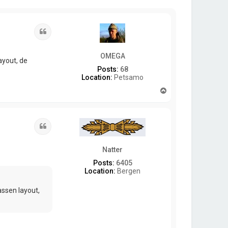
Quote
OMEGA
layout, de
Posts:
68
Location:
Petsamo
T
o
p
Quote
Natter
Posts:
6405
Location:
Bergen
lassen layout,