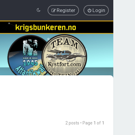
Register
Login
2 posts • Page
1
of
1