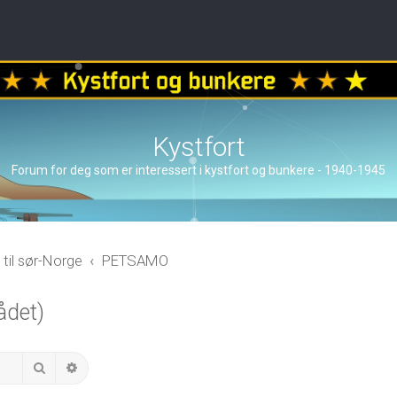
Kystfort
Forum for deg som er interessert i kystfort og bunkere - 1940-1945
 til sør-Norge
PETSAMO
ådet)
Search
Advanced search