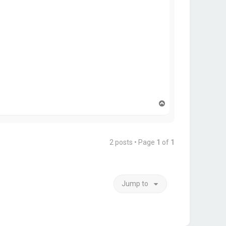
T
o
p
2 posts • Page
1
of
1
Jump to