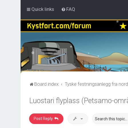
Quick links
FAQ
Board index
Tyske festningsanlegg fra nord
Luostari flyplass (Petsamo-omr
Post Reply