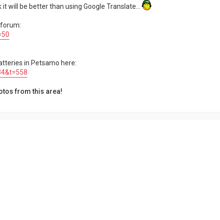
 it will be better than using Google Translate...
e forum:
=50
atteries in Petsamo here:
=34&t=558
otos from this area!