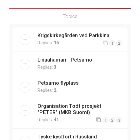
Topics
Krigskirkegården ved Parkkina
Replies:
15
1
2
Linaahamari - Petsamo
Replies:
3
Petsamo flyplass
Replies:
2
Organisation Todt prosjekt
"PETER" (MKB Suomi)
Replies:
41
1
2
3
Tyske kystfort i Russland