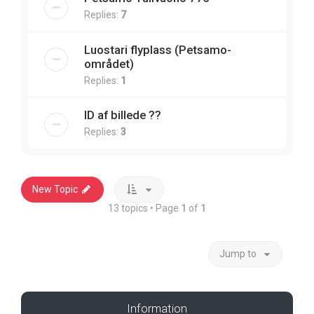
Replies:
7
Luostari flyplass (Petsamo-
området)
Replies:
1
ID af billede ??
Replies:
3
New Topic
13 topics • Page
1
of
1
Jump to
Information