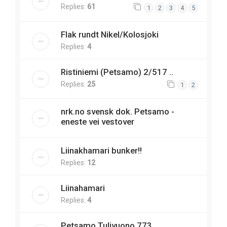
Replies:
61
1
2
3
4
5
Flak rundt Nikel/Kolosjoki
Replies:
4
Ristiniemi (Petsamo) 2/517 ..
Replies:
25
1
2
nrk.no svensk dok. Petsamo -
eneste vei vestover
Liinakhamari bunker!!
Replies:
12
Liinahamari
Replies:
4
Petsamo Tulivuono 773