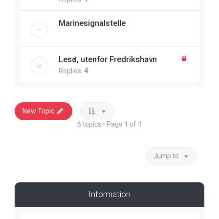
Marinesignalstelle
Lesø, utenfor Fredrikshavn
Replies:
4
New Topic
6 topics • Page
1
of
1
Jump to
Information