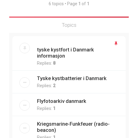
6 topics • Page
1
of
1
Topics
tyske kystfort i Danmark
informasjon
Replies:
8
Tyske kystbatterier i Danmark
Replies:
2
Flyfotoarkiv danmark
Replies:
1
Kriegsmarine-Funkfeuer (radio-
beacon)
Replies:
1