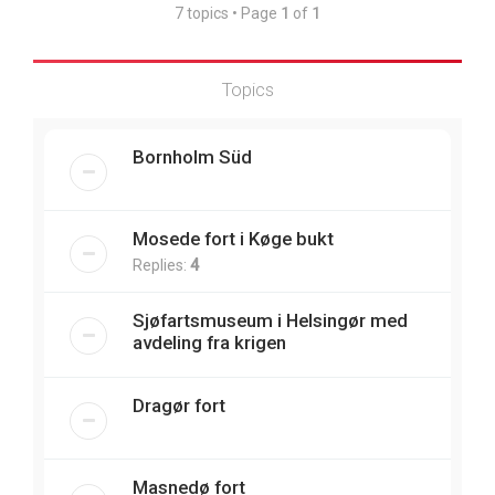
7 topics • Page
1
of
1
Topics
Bornholm Süd
Mosede fort i Køge bukt
Replies:
4
Sjøfartsmuseum i Helsingør med
avdeling fra krigen
Dragør fort
Masnedø fort