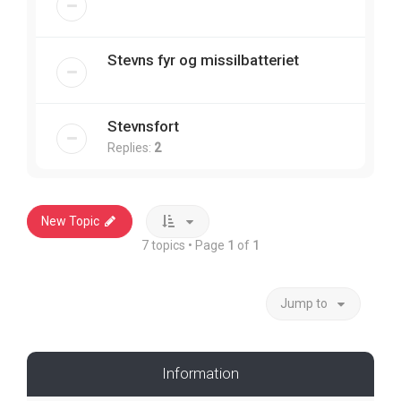
Stevns fyr og missilbatteriet
Stevnsfort
Replies:
2
New Topic
7 topics • Page
1
of
1
Jump to
Information