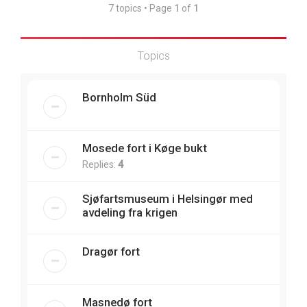
7 topics • Page
1
of
1
Topics
Bornholm Süd
Mosede fort i Køge bukt
Replies:
4
Sjøfartsmuseum i Helsingør med
avdeling fra krigen
Dragør fort
Masnedø fort