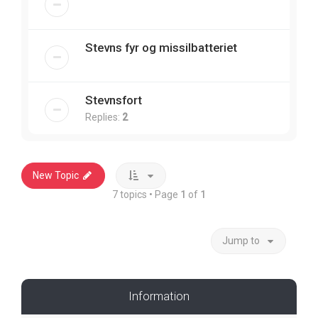
Stevns fyr og missilbatteriet
Stevnsfort
Replies:
2
New Topic
7 topics • Page
1
of
1
Jump to
Information