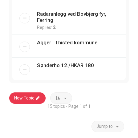
Radaranlegg ved Bovbjerg fyr,
Ferring
Replies:
2
Agger i Thisted kommune
Sønderho 12./HKAR 180
New Topic
15 topics • Page
1
of
1
Jump to