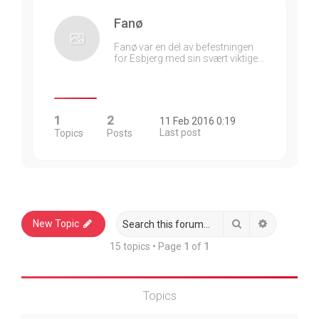
Fanø
Fanø var en del av befestningen
for Esbjerg med sin svært viktige…
1
2
11 Feb 2016 0:19
Last post
Topics
Posts
Search
Advanced 
New Topic
15 topics • Page
1
of
1
Topics