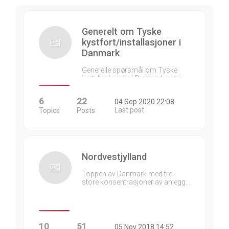
Generelt om Tyske
kystfort/installasjoner i
Danmark
Generelle spørsmål om Tyske
installasjonene i Danmark som…
6
22
04 Sep 2020 22:08
Last post
Topics
Posts
Nordvestjylland
Toppen av Danmark med tre
store konsentrasjoner av anlegg…
10
51
05 Nov 2018 14:52