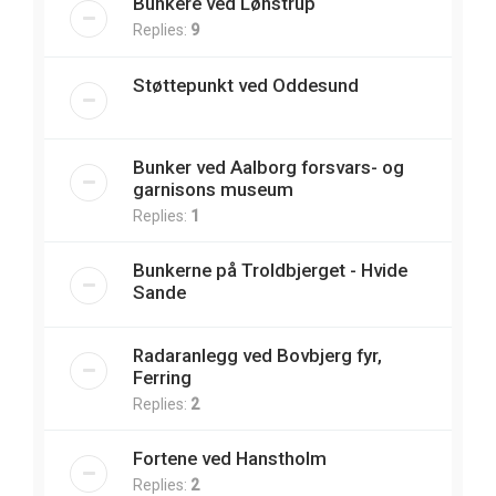
Bunkere ved Lønstrup
Replies:
9
Støttepunkt ved Oddesund
Bunker ved Aalborg forsvars- og
garnisons museum
Replies:
1
Bunkerne på Troldbjerget - Hvide
Sande
Radaranlegg ved Bovbjerg fyr,
Ferring
Replies:
2
Fortene ved Hanstholm
Replies:
2