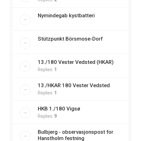
Nymindegab kystbatteri
Stützpunkt Börsmose-Dorf
13./180 Vester Vedsted (HKAR)
Replies:
1
13./HKAR 180 Vester Vedsted
Replies:
1
HKB 1./180 Vigsø
Replies:
9
Bulbjerg - observasjonspost for
Hanstholm festning