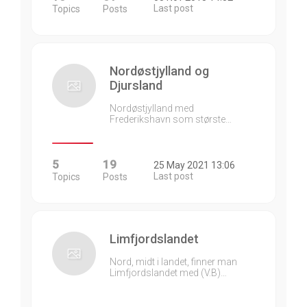
Last post
Topics
Posts
Nordøstjylland og
Djursland
Nordøstjylland med
Frederikshavn som største…
5
19
25 May 2021 13:06
Last post
Topics
Posts
Limfjordslandet
Nord, midt i landet, finner man
Limfjordslandet med (V.B)…