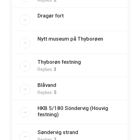
Replies:
2
Dragør fort
Nytt museum på Thyborøen
Thyborøn festning
Replies:
3
Blåvand
Replies:
5
HKB 5/180 Söndervig (Houvig
festning)
Søndervig strand
Replies:
2