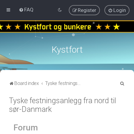
FAQ
Register
Login
Kystfort
S
Board index
Tyske festningsanlegg fra nord til sør-Danmark
e
Tyske festningsanlegg fra nord til
a
sør-Danmark
r
c
h
Forum