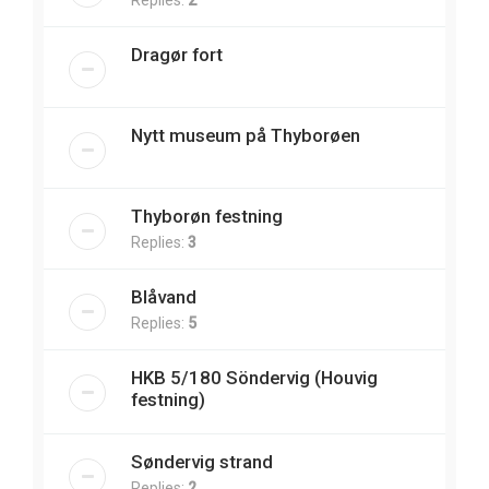
Replies:
2
Dragør fort
Nytt museum på Thyborøen
Thyborøn festning
Replies:
3
Blåvand
Replies:
5
HKB 5/180 Söndervig (Houvig
festning)
Søndervig strand
Replies:
2