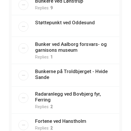
Bunkere ved Lønstrup
Replies:
9
Støttepunkt ved Oddesund
Bunker ved Aalborg forsvars- og
garnisons museum
Replies:
1
Bunkerne på Troldbjerget - Hvide
Sande
Radaranlegg ved Bovbjerg fyr,
Ferring
Replies:
2
Fortene ved Hanstholm
Replies:
2