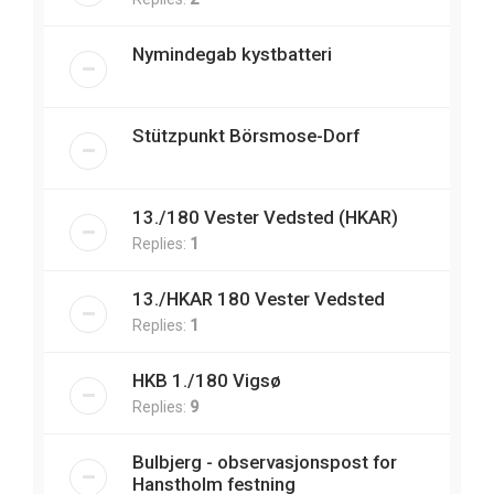
Nymindegab kystbatteri
Stützpunkt Börsmose-Dorf
13./180 Vester Vedsted (HKAR)
Replies:
1
13./HKAR 180 Vester Vedsted
Replies:
1
HKB 1./180 Vigsø
Replies:
9
Bulbjerg - observasjonspost for
Hanstholm festning