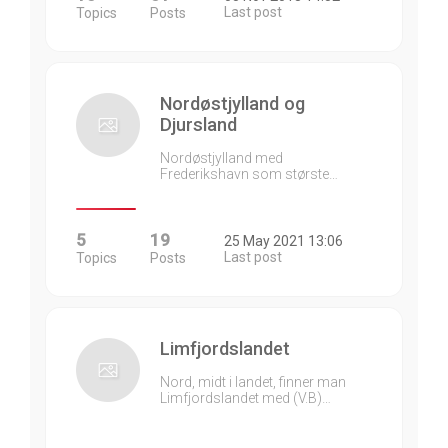
Last post
Topics
Posts
Nordøstjylland og
Djursland
Nordøstjylland med
Frederikshavn som største…
5
19
25 May 2021 13:06
Last post
Topics
Posts
Limfjordslandet
Nord, midt i landet, finner man
Limfjordslandet med (V.B)…