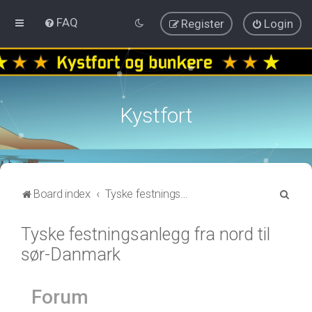
FAQ
Register
Login
Kystfort
S
Board index
Tyske festningsanlegg fra nord til sør-Danmark
e
Tyske festningsanlegg fra nord til
a
sør-Danmark
r
c
h
Forum