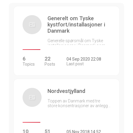
Generelt om Tyske
kystfort/installasjoner i
Danmark
Generelle spørsmål om Tyske
installasjonene i Danmark som…
6
22
04 Sep 2020 22:08
Last post
Topics
Posts
Nordvestjylland
Toppen av Danmark med tre
store konsentrasjoner av anlegg…
10
51
05 Nov 2018 14:52