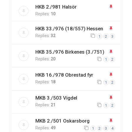
HKB 2./981 Halsör
Replies:
10
HKB 33./976 (18/557) Hessen
Replies:
32
1
2
3
HKB 35./976 Birkenes (3./751)
Replies:
20
1
2
HKB 16./978 Obrestad fyr
Replies:
18
1
2
MKB 3./503 Vigdel
Replies:
21
1
2
MKB 2./501 Oskarsborg
Replies:
49
1
2
3
4