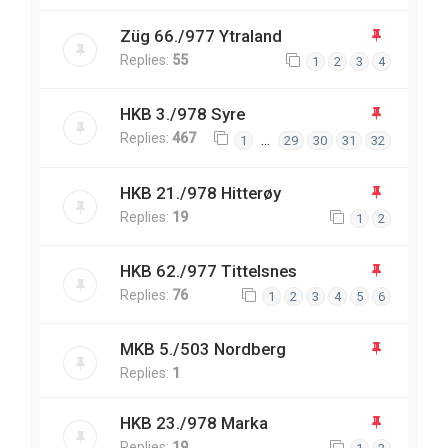
Züg 66./977 Ytraland
Replies:
55
1
2
3
4
HKB 3./978 Syre
Replies:
467
…
1
29
30
31
32
HKB 21./978 Hitterøy
Replies:
19
1
2
HKB 62./977 Tittelsnes
Replies:
76
1
2
3
4
5
6
MKB 5./503 Nordberg
Replies:
1
HKB 23./978 Marka
Replies:
19