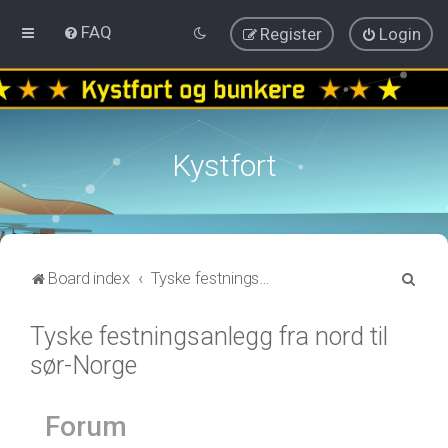
FAQ
Register
Login
Kystfort
S
Board index
Tyske festningsanlegg fra nord til sør-Norge
e
Tyske festningsanlegg fra nord til
a
sør-Norge
r
c
h
Forum