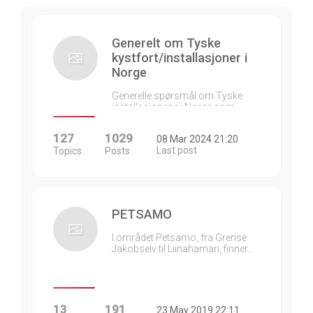
Generelt om Tyske
kystfort/installasjoner i
Norge
Generelle spørsmål om Tyske
installasjonene i Norge som…
127
1029
08 Mar 2024 21:20
Last post
Topics
Posts
PETSAMO
I området Petsamo, fra Grense
Jakobselv til Liinahamari, finner…
13
191
23 May 2019 22:11