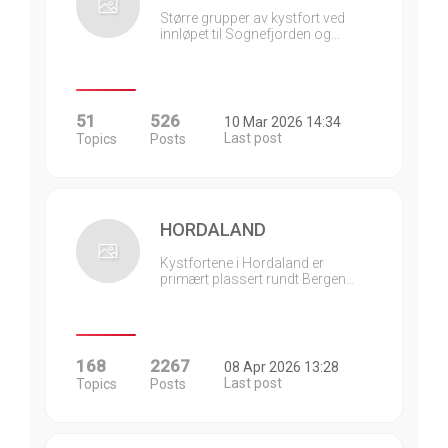
Større grupper av kystfort ved
innløpet til Sognefjorden og…
51
526
10 Mar 2026 14:34
Last post
Topics
Posts
HORDALAND
Kystfortene i Hordaland er
primært plassert rundt Bergen…
168
2267
08 Apr 2026 13:28
Last post
Topics
Posts