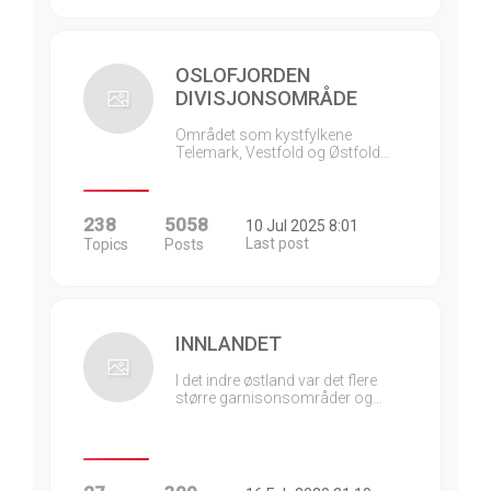
OSLOFJORDEN
DIVISJONSOMRÅDE
Området som kystfylkene
Telemark, Vestfold og Østfold…
238
5058
10 Jul 2025 8:01
Last post
Topics
Posts
INNLANDET
I det indre østland var det flere
større garnisonsområder og…