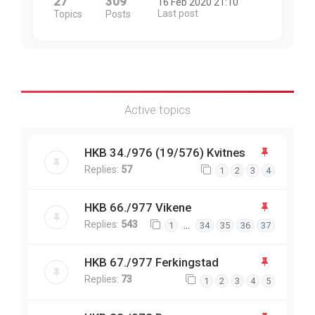
27
309
16 Feb 2020 21:10
Last post
Topics
Posts
Active topics
HKB 34./976 (19/576) Kvitnes
Replies:
57
1
2
3
4
HKB 66./977 Vikene
Replies:
543
…
1
34
35
36
37
HKB 67./977 Ferkingstad
Replies:
73
1
2
3
4
5