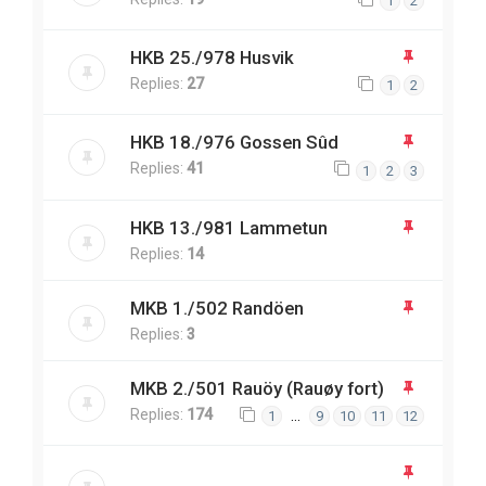
1
2
HKB 25./978 Husvik
Replies:
27
1
2
HKB 18./976 Gossen Sûd
Replies:
41
1
2
3
HKB 13./981 Lammetun
Replies:
14
MKB 1./502 Randöen
Replies:
3
MKB 2./501 Rauöy (Rauøy fort)
Replies:
174
…
1
9
10
11
12