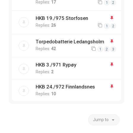
Replies:
17
1
2
HKB 19./975 Storfosen
Replies:
26
1
2
Torpedobatterie Ledangsholm
Replies:
42
1
2
3
HKB 3./971 Rypøy
Replies:
2
HKB 24./972 Finnlandsnes
Replies:
10
Jump to