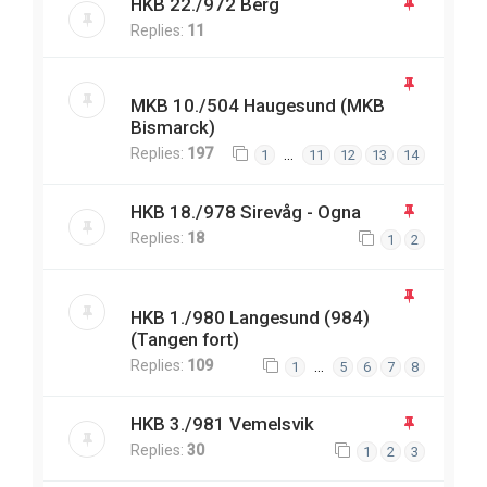
HKB 22./972 Berg
Replies:
11
MKB 10./504 Haugesund (MKB
Bismarck)
Replies:
197
…
1
11
12
13
14
HKB 18./978 Sirevåg - Ogna
Replies:
18
1
2
HKB 1./980 Langesund (984)
(Tangen fort)
Replies:
109
…
1
5
6
7
8
HKB 3./981 Vemelsvik
Replies:
30
1
2
3