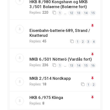
HKB 8./980 Kongshavn og MKB
3./501 Bolaerne (Bolærne fort)
Replies:
220
…
1
12
13
14
15
Eisenbahn-batterie 689, Strand /
Knatterud
Replies:
45
1
2
3
4
MKB 6./501 Nötterö (Vardås fort)
Replies:
236
…
1
13
14
15
16
MKB 2./514 Nordkapp
Replies:
18
1
2
HKB 6./975 Klinga
Replies:
8