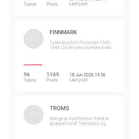
Last post
Topics
Posts
FINNMARK
Tyske kystfort i Finnmark 1940 -
1944. Da de tyske styrkene trakk…
96
1169
18 Jun 2026 14:36
Last post
Topics
Posts
TROMS
Mange av kystfortene i fylket er
gruppert rundt Trømsø by og…