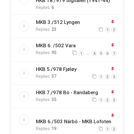
HKB 18./979 Signalen (1941-44)
Replies:
6
MKB 3./512 Lyngen
Replies:
23
1
2
MKB 6. /502 Vara
Replies:
95
…
1
4
5
6
7
HKB 5./978 Fjøløy
Replies:
37
1
2
3
HKB 7./978 Bö - Randaberg
Replies:
35
1
2
3
MKB 6./503 Närbö - MKB Lofoten
Replies:
19
1
2