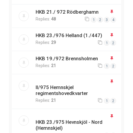
HKB 21./ 972 Rödberghamn
Replies:
48
1
2
3
4
HKB 23./976 Helland (1./447)
Replies:
29
1
2
HKB 19./972 Brennsholmen
Replies:
21
1
2
II/975 Hemnskjel
regimentshovedkvarter
Replies:
21
1
2
HKB 23./975 Hevnskjöl - Nord
(Hemnskjel)