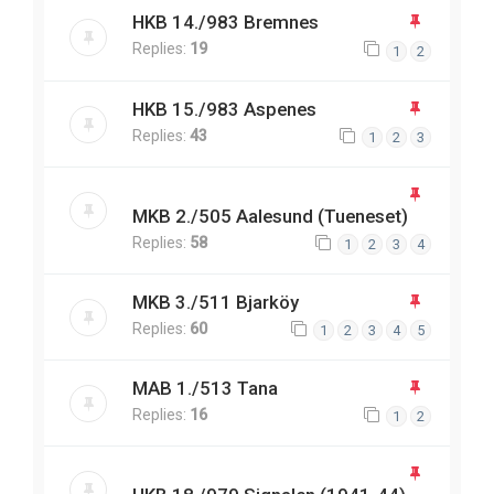
HKB 14./983 Bremnes
Replies:
19
1
2
HKB 15./983 Aspenes
Replies:
43
1
2
3
MKB 2./505 Aalesund (Tueneset)
Replies:
58
1
2
3
4
MKB 3./511 Bjarköy
Replies:
60
1
2
3
4
5
MAB 1./513 Tana
Replies:
16
1
2