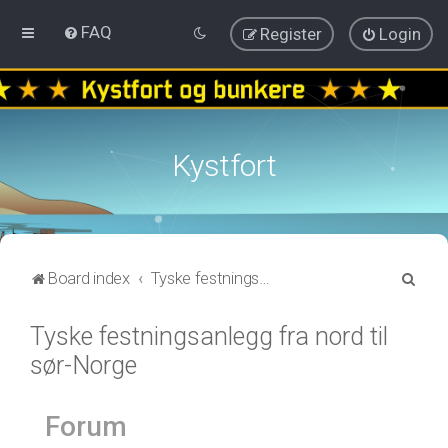
FAQ
Register
Login
Kystfort
S
Board index
Tyske festningsanlegg fra nord til sør-Norge
e
Tyske festningsanlegg fra nord til
a
sør-Norge
r
c
h
Forum