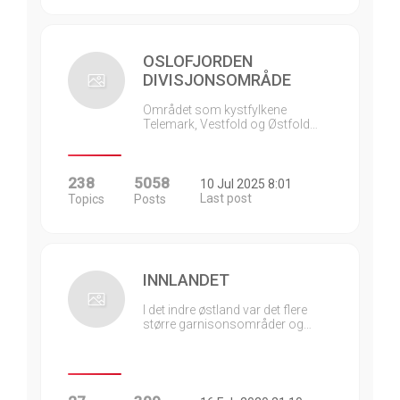
OSLOFJORDEN
DIVISJONSOMRÅDE
Området som kystfylkene
Telemark, Vestfold og Østfold…
238
5058
10 Jul 2025 8:01
Last post
Topics
Posts
INNLANDET
I det indre østland var det flere
større garnisonsområder og…