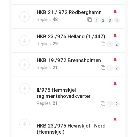
HKB 21./ 972 Rödberghamn
Replies:
48
1
2
3
4
HKB 23./976 Helland (1./447)
Replies:
29
1
2
HKB 19./972 Brennsholmen
Replies:
21
1
2
II/975 Hemnskjel
regimentshovedkvarter
Replies:
21
1
2
HKB 23./975 Hevnskjöl - Nord
(Hemnskjel)