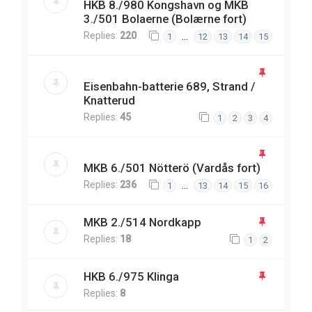
HKB 8./980 Kongshavn og MKB
3./501 Bolaerne (Bolærne fort)
Replies:
220
…
1
12
13
14
15
Eisenbahn-batterie 689, Strand /
Knatterud
Replies:
45
1
2
3
4
MKB 6./501 Nötterö (Vardås fort)
Replies:
236
…
1
13
14
15
16
MKB 2./514 Nordkapp
Replies:
18
1
2
HKB 6./975 Klinga
Replies:
8