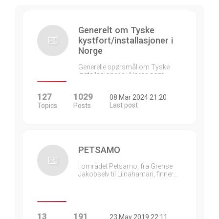
Generelt om Tyske
kystfort/installasjoner i
Norge
Generelle spørsmål om Tyske
installasjonene i Norge som…
127
1029
08 Mar 2024 21:20
Last post
Topics
Posts
PETSAMO
I området Petsamo, fra Grense
Jakobselv til Liinahamari, finner…
13
191
23 May 2019 22:11