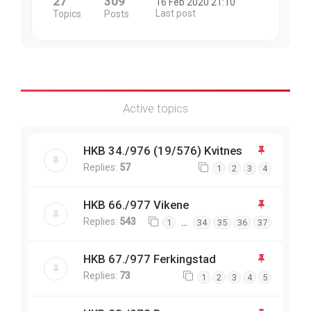
27
309
16 Feb 2020 21:10
Last post
Topics
Posts
Active topics
HKB 34./976 (19/576) Kvitnes
Replies:
57
1
2
3
4
HKB 66./977 Vikene
Replies:
543
…
1
34
35
36
37
HKB 67./977 Ferkingstad
Replies:
73
1
2
3
4
5