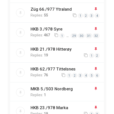
Züg 66./977 Ytraland
Replies:
55
1
2
3
4
HKB 3./978 Syre
Replies:
467
…
1
29
30
31
32
HKB 21./978 Hitterøy
Replies:
19
1
2
HKB 62./977 Tittelsnes
Replies:
76
1
2
3
4
5
6
MKB 5./503 Nordberg
Replies:
1
HKB 23./978 Marka
Replies:
19