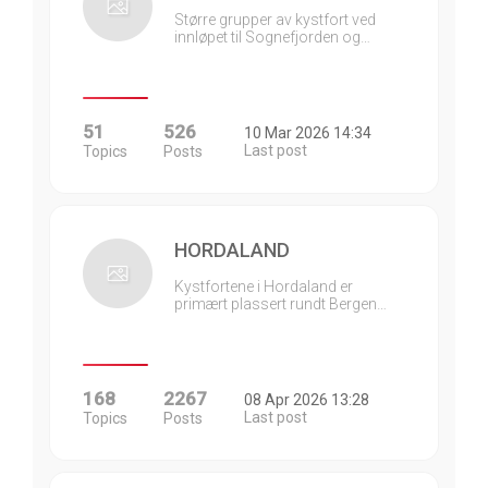
Større grupper av kystfort ved
innløpet til Sognefjorden og…
51
526
10 Mar 2026 14:34
Last post
Topics
Posts
HORDALAND
Kystfortene i Hordaland er
primært plassert rundt Bergen…
168
2267
08 Apr 2026 13:28
Last post
Topics
Posts