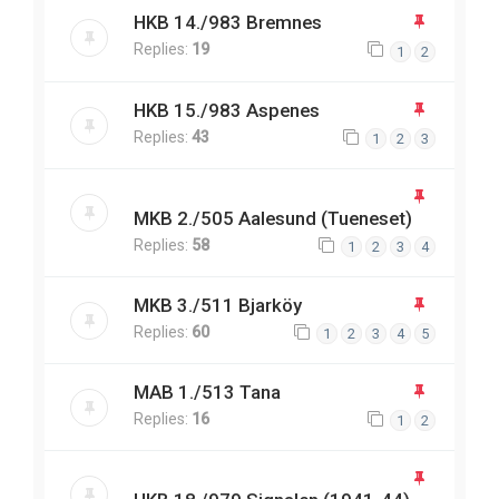
HKB 14./983 Bremnes
Replies:
19
1
2
HKB 15./983 Aspenes
Replies:
43
1
2
3
MKB 2./505 Aalesund (Tueneset)
Replies:
58
1
2
3
4
MKB 3./511 Bjarköy
Replies:
60
1
2
3
4
5
MAB 1./513 Tana
Replies:
16
1
2