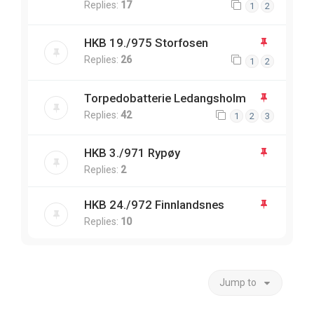
Replies:
17
1
2
HKB 19./975 Storfosen
Replies:
26
1
2
Torpedobatterie Ledangsholm
Replies:
42
1
2
3
HKB 3./971 Rypøy
Replies:
2
HKB 24./972 Finnlandsnes
Replies:
10
Jump to