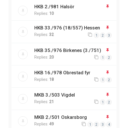
HKB 2./981 Halsör
Replies:
10
HKB 33./976 (18/557) Hessen
Replies:
32
1
2
3
HKB 35./976 Birkenes (3./751)
Replies:
20
1
2
HKB 16./978 Obrestad fyr
Replies:
18
1
2
MKB 3./503 Vigdel
Replies:
21
1
2
MKB 2./501 Oskarsborg
Replies:
49
1
2
3
4