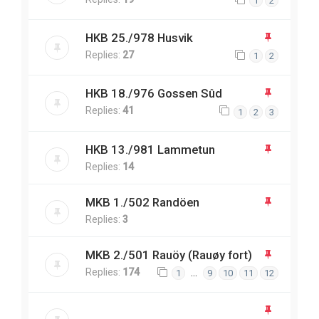
1
2
HKB 25./978 Husvik
Replies:
27
1
2
HKB 18./976 Gossen Sûd
Replies:
41
1
2
3
HKB 13./981 Lammetun
Replies:
14
MKB 1./502 Randöen
Replies:
3
MKB 2./501 Rauöy (Rauøy fort)
Replies:
174
…
1
9
10
11
12