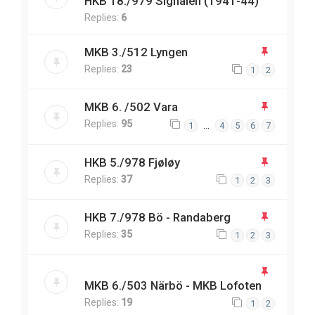
HKB 18./979 Signalen (1941-44)
Replies:
6
MKB 3./512 Lyngen
Replies:
23
1
2
MKB 6. /502 Vara
Replies:
95
…
1
4
5
6
7
HKB 5./978 Fjøløy
Replies:
37
1
2
3
HKB 7./978 Bö - Randaberg
Replies:
35
1
2
3
MKB 6./503 Närbö - MKB Lofoten
Replies:
19
1
2