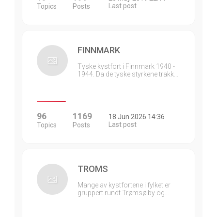
Last post
Topics
Posts
FINNMARK
Tyske kystfort i Finnmark 1940 -
1944. Da de tyske styrkene trakk…
96
1169
18 Jun 2026 14:36
Last post
Topics
Posts
TROMS
Mange av kystfortene i fylket er
gruppert rundt Trømsø by og…