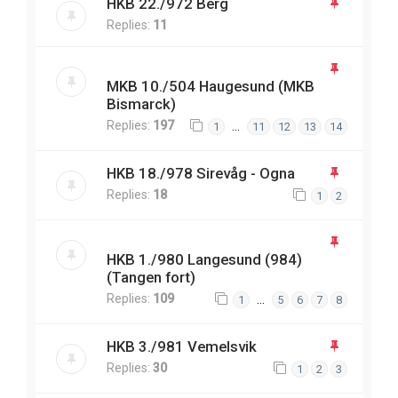
HKB 22./972 Berg
Replies:
11
MKB 10./504 Haugesund (MKB
Bismarck)
Replies:
197
…
1
11
12
13
14
HKB 18./978 Sirevåg - Ogna
Replies:
18
1
2
HKB 1./980 Langesund (984)
(Tangen fort)
Replies:
109
…
1
5
6
7
8
HKB 3./981 Vemelsvik
Replies:
30
1
2
3