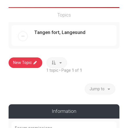
Topics
Tangen fort, Langesund
New Topic
1 topic • Page
1
of
1
Jump to
Information