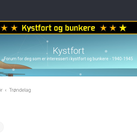
Kystfort
Forum for deg som er interessert i kystfort og bunkere - 1940-1945
ør
Trøndelag
ch
Advanced search