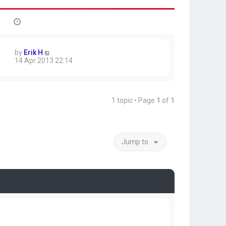
by
Erik H
14 Apr 2013 22:14
1 topic • Page
1
of
1
Jump to