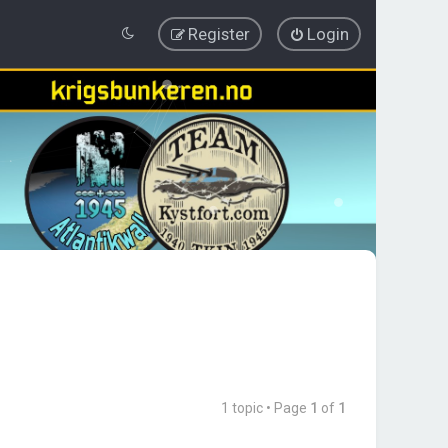
Register
Login
1 topic • Page
1
of
1