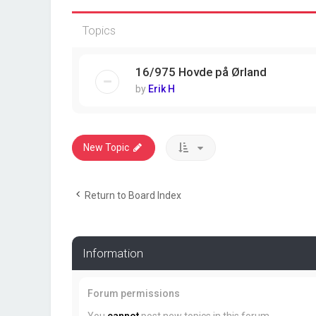
Topics
16/975 Hovde på Ørland
by
Erik H
New Topic
Return to Board Index
Information
Forum permissions