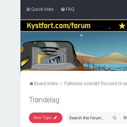
Quick links
FAQ
Board index
Fylkesvis oversikt fra nord til s
Trøndelag
Sear
New Topic