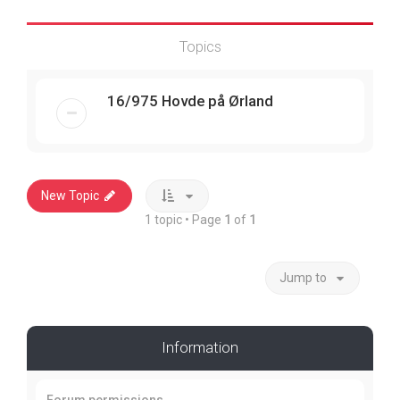
Topics
16/975 Hovde på Ørland
New Topic
1 topic • Page
1
of
1
Jump to
Information