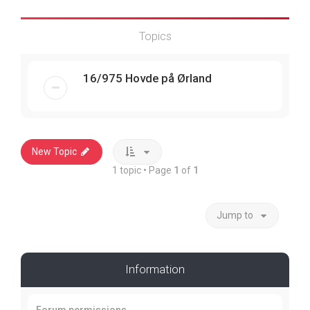
Topics
16/975 Hovde på Ørland
New Topic
1 topic • Page
1
of
1
Jump to
Information