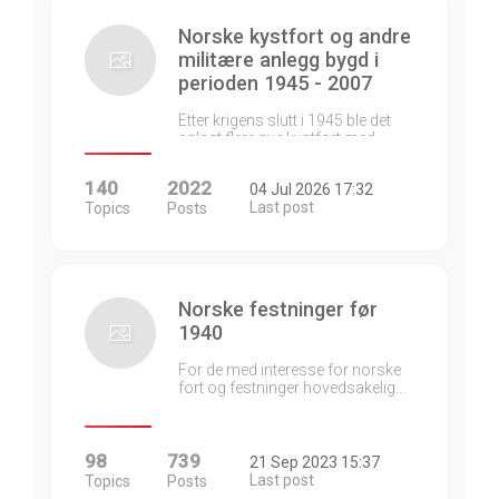
Norske kystfort og andre
militære anlegg bygd i
perioden 1945 - 2007
Etter krigens slutt i 1945 ble det
anlagt flere nye kystfort med…
140
2022
04 Jul 2026 17:32
Last post
Topics
Posts
Norske festninger før
1940
For de med interesse for norske
fort og festninger hovedsakelig…
98
739
21 Sep 2023 15:37
Last post
Topics
Posts