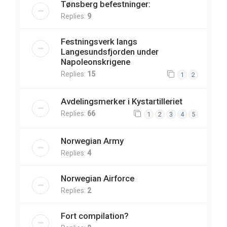
Tønsberg befestninger:
Replies:
9
Festningsverk langs
Langesundsfjorden under
Napoleonskrigene
Replies:
15
1
2
Avdelingsmerker i Kystartilleriet
Replies:
66
1
2
3
4
5
Norwegian Army
Replies:
4
Norwegian Airforce
Replies:
2
Fort compilation?