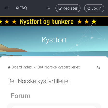
FAQ
Register
Login
Kystfort
S
Board index
Det Norske kystartilleriet
e
Det Norske kystartilleriet
a
r
c
Forum
h