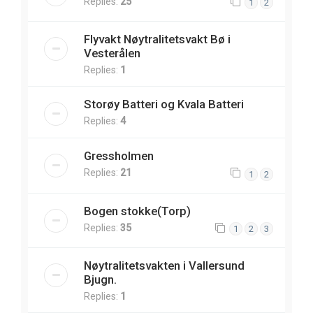
Replies:
25
1
2
Flyvakt Nøytralitetsvakt Bø i
Vesterålen
Replies:
1
Storøy Batteri og Kvala Batteri
Replies:
4
Gressholmen
Replies:
21
1
2
Bogen stokke(Torp)
Replies:
35
1
2
3
Nøytralitetsvakten i Vallersund
Bjugn.
Replies:
1