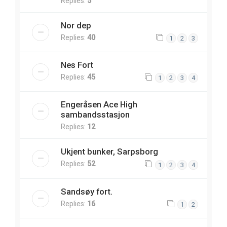
Replies:
5
Nor dep
Replies:
40
1
2
3
Nes Fort
Replies:
45
1
2
3
4
Engeråsen Ace High
sambandsstasjon
Replies:
12
Ukjent bunker, Sarpsborg
Replies:
52
1
2
3
4
Sandsøy fort.
Replies:
16
1
2