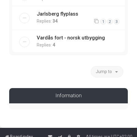
Jarlsberg flyplass
Replies:
34
1
2
3
Vardås fort - norsk utbygging
Replies:
4
Jump to
Information
Board index
All times are
UTC+02:00