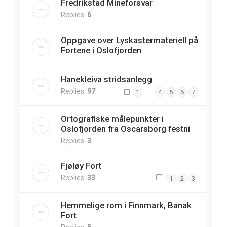
Fredrikstad Mineforsvar
Replies:
6
Oppgave over Lyskastermateriell på
Fortene i Oslofjorden
Hanekleiva stridsanlegg
Replies:
97
…
1
4
5
6
7
Ortografiske målepunkter i
Oslofjorden fra Oscarsborg festni
Replies:
3
Fjøløy Fort
Replies:
33
1
2
3
Hemmelige rom i Finnmark, Banak
Fort