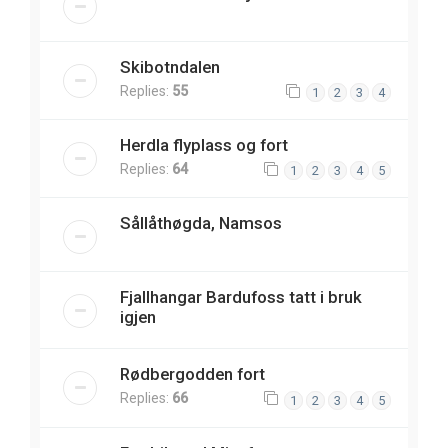
Skibotndalen
Replies:
55
1
2
3
4
Herdla flyplass og fort
Replies:
64
1
2
3
4
5
Sållåthøgda, Namsos
Fjallhangar Bardufoss tatt i bruk
igjen
Rødbergodden fort
Replies:
66
1
2
3
4
5