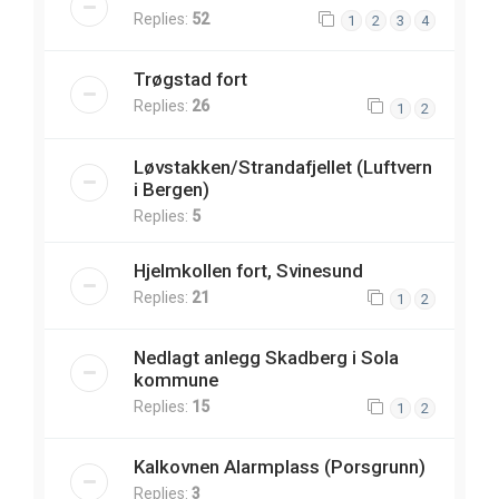
Replies:
52
1
2
3
4
Trøgstad fort
Replies:
26
1
2
Løvstakken/Strandafjellet (Luftvern
i Bergen)
Replies:
5
Hjelmkollen fort, Svinesund
Replies:
21
1
2
Nedlagt anlegg Skadberg i Sola
kommune
Replies:
15
1
2
Kalkovnen Alarmplass (Porsgrunn)
Replies:
3