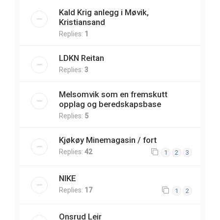
Kald Krig anlegg i Møvik,
Kristiansand
Replies:
1
LDKN Reitan
Replies:
3
Melsomvik som en fremskutt
opplag og beredskapsbase
Replies:
5
Kjøkøy Minemagasin / fort
Replies:
42
1
2
3
NIKE
Replies:
17
1
2
Onsrud Leir