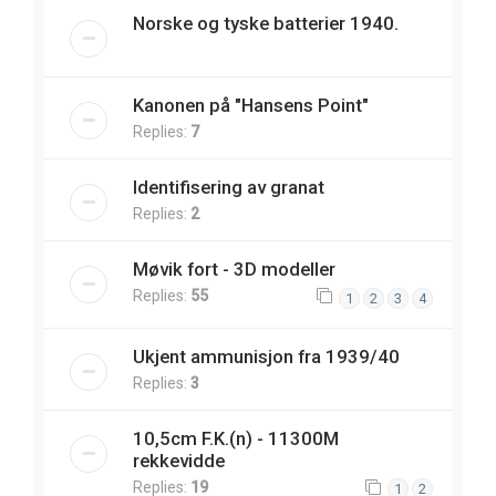
Norske og tyske batterier 1940.
Kanonen på "Hansens Point"
Replies:
7
Identifisering av granat
Replies:
2
Møvik fort - 3D modeller
Replies:
55
1
2
3
4
Ukjent ammunisjon fra 1939/40
Replies:
3
10,5cm F.K.(n) - 11300M
rekkevidde
Replies:
19
1
2