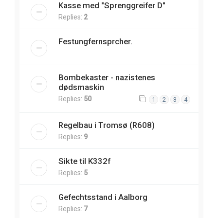
Kasse med "Sprenggreifer D"
Replies:
2
Festungfernsprcher.
Bombekaster - nazistenes
dødsmaskin
Replies:
50
1
2
3
4
Regelbau i Tromsø (R608)
Replies:
9
Sikte til K332f
Replies:
5
Gefechtsstand i Aalborg
Replies:
7