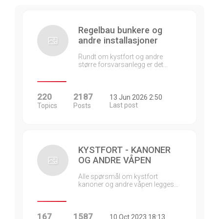
Regelbau bunkere og
andre installasjoner
Rundt om kystfort og andre
større forsvarsanlegg er det…
220
2187
13 Jun 2026 2:50
Last post
Topics
Posts
KYSTFORT - KANONER
OG ANDRE VÅPEN
Alle spørsmål om kystfort
kanoner og andre våpen legges…
167
1587
10 Oct 2023 18:13