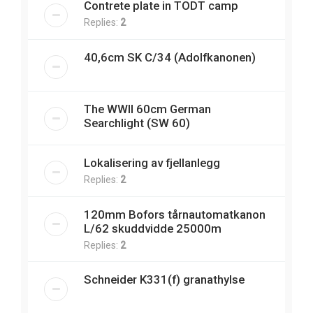
Contrete plate in TODT camp
Replies:
2
40,6cm SK C/34 (Adolfkanonen)
The WWII 60cm German
Searchlight (SW 60)
Lokalisering av fjellanlegg
Replies:
2
120mm Bofors tårnautomatkanon
L/62 skuddvidde 25000m
Replies:
2
Schneider K331(f) granathylse