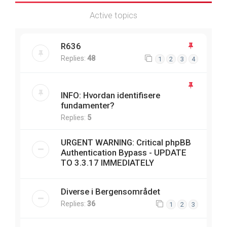
Active topics
R636
Replies:
48
1
2
3
4
INFO: Hvordan identifisere
fundamenter?
Replies:
5
URGENT WARNING: Critical phpBB
Authentication Bypass - UPDATE
TO 3.3.17 IMMEDIATELY
Diverse i Bergensområdet
Replies:
36
1
2
3