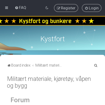
FAQ
Register
Login
Kystfort
S
Board index
Militært materiale, kjøretøy, våpen og bygg
e
Militært materiale, kjøretøy, våpen
a
og bygg
r
c
h
Forum