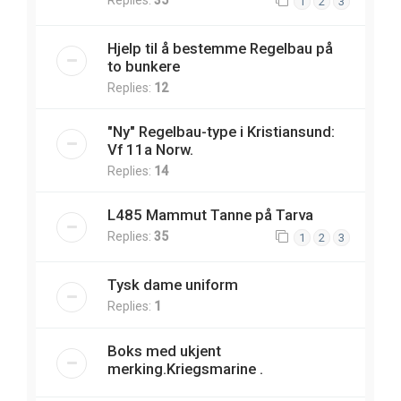
1
2
3
Hjelp til å bestemme Regelbau på
to bunkere
Replies:
12
"Ny" Regelbau-type i Kristiansund:
Vf 11a Norw.
Replies:
14
L485 Mammut Tanne på Tarva
Replies:
35
1
2
3
Tysk dame uniform
Replies:
1
Boks med ukjent
merking.Kriegsmarine .