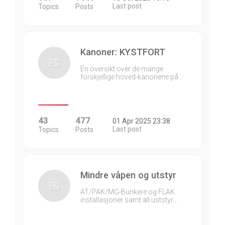
Last post
Topics
Posts
Kanoner: KYSTFORT
En oversikt over de mange
forskjellige hoved-kanonene på…
43
477
01 Apr 2025 23:38
Last post
Topics
Posts
Mindre våpen og utstyr
AT/PAK/MG-Bunkere og FLAK
installasjoner samt all uststyr…