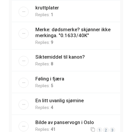
kruttplater
Replies:
1
Merke: dødsmerke? skjønner ikke
merkinga. "0.1633/40K"
Replies:
9
Siktemiddel til kanon?
Replies:
8
Føling i fjæra
Replies:
5
En litt uvanlig sjømine
Replies:
4
Bilde av panservogn i Oslo
Replies:
41
1
2
3