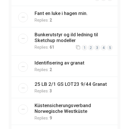
Fant en luke i hagen min.
Replies:
2
Bunkerutstyr og ild ledning til
Sketchup modeller
Replies:
61
1
2
3
4
5
Identifisering av granat
Replies:
2
25 LB 2/1 GS LOT23 9/44 Granat
Replies:
3
Küstensicherungsverband
Norwegische Westküste
Replies:
9