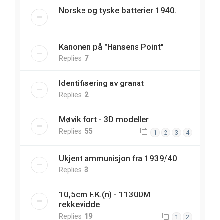
Norske og tyske batterier 1940.
Kanonen på "Hansens Point"
Replies:
7
Identifisering av granat
Replies:
2
Møvik fort - 3D modeller
Replies:
55
1
2
3
4
Ukjent ammunisjon fra 1939/40
Replies:
3
10,5cm F.K.(n) - 11300M
rekkevidde
Replies:
19
1
2