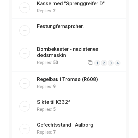
Kasse med "Sprenggreifer D"
Replies:
2
Festungfernsprcher.
Bombekaster - nazistenes
dødsmaskin
Replies:
50
1
2
3
4
Regelbau i Tromsø (R608)
Replies:
9
Sikte til K332f
Replies:
5
Gefechtsstand i Aalborg
Replies:
7