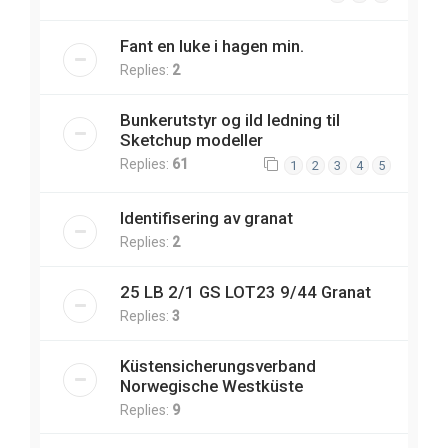
Fant en luke i hagen min.
Replies:
2
Bunkerutstyr og ild ledning til
Sketchup modeller
Replies:
61
1
2
3
4
5
Identifisering av granat
Replies:
2
25 LB 2/1 GS LOT23 9/44 Granat
Replies:
3
Küstensicherungsverband
Norwegische Westküste
Replies:
9