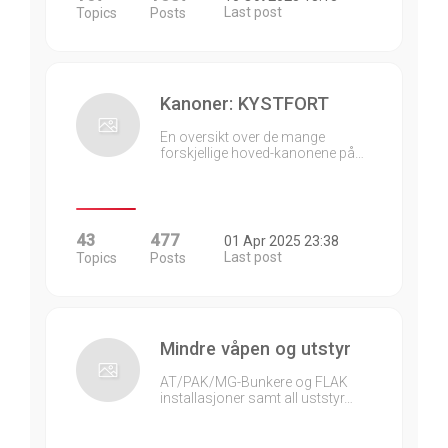
Last post
Topics
Posts
Kanoner: KYSTFORT
En oversikt over de mange
forskjellige hoved-kanonene på…
43
477
01 Apr 2025 23:38
Last post
Topics
Posts
Mindre våpen og utstyr
AT/PAK/MG-Bunkere og FLAK
installasjoner samt all uststyr…