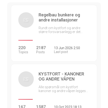
Regelbau bunkere og
andre installasjoner
Rundt om kystfort og andre
større forsvarsanlegg er det…
220
2187
13 Jun 2026 2:50
Last post
Topics
Posts
KYSTFORT - KANONER
OG ANDRE VÅPEN
Alle spørsmål om kystfort
kanoner og andre våpen legges…
167
1587
10 Oct 2023 18:13