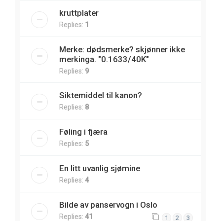
kruttplater
Replies:
1
Merke: dødsmerke? skjønner ikke
merkinga. "0.1633/40K"
Replies:
9
Siktemiddel til kanon?
Replies:
8
Føling i fjæra
Replies:
5
En litt uvanlig sjømine
Replies:
4
Bilde av panservogn i Oslo
Replies:
41
1
2
3