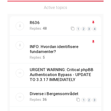
Active topics
R636
Replies:
48
1
2
3
4
INFO: Hvordan identifisere
fundamenter?
Replies:
5
URGENT WARNING: Critical phpBB
Authentication Bypass - UPDATE
TO 3.3.17 IMMEDIATELY
Diverse i Bergensområdet
Replies:
36
1
2
3