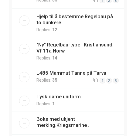
1
2
3
Hjelp til å bestemme Regelbau på
to bunkere
Replies:
12
"Ny" Regelbau-type i Kristiansund:
Vf 11a Norw.
Replies:
14
L485 Mammut Tanne på Tarva
Replies:
35
1
2
3
Tysk dame uniform
Replies:
1
Boks med ukjent
merking.Kriegsmarine .