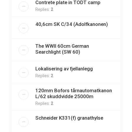
Contrete plate in TODT camp
Replies:
2
40,6cm SK C/34 (Adolfkanonen)
The WWII 60cm German
Searchlight (SW 60)
Lokalisering av fjellanlegg
Replies:
2
120mm Bofors tårnautomatkanon
L/62 skuddvidde 25000m
Replies:
2
Schneider K331(f) granathylse