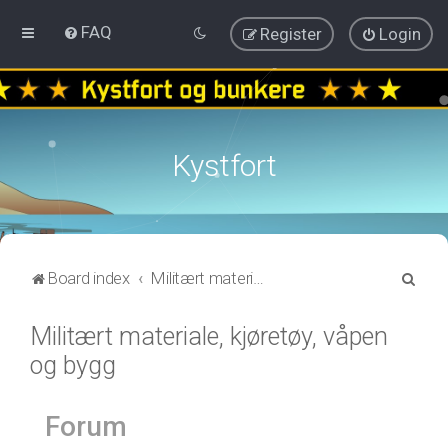
FAQ
Register
Login
Kystfort
S
Board index
Militært materiale, kjøretøy, våpen og bygg
e
Militært materiale, kjøretøy, våpen
a
og bygg
r
c
h
Forum