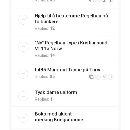
1
2
3
Hjelp til å bestemme Regelbau på
to bunkere
Replies:
12
"Ny" Regelbau-type i Kristiansund:
Vf 11a Norw.
Replies:
14
L485 Mammut Tanne på Tarva
Replies:
35
1
2
3
Tysk dame uniform
Replies:
1
Boks med ukjent
merking.Kriegsmarine .