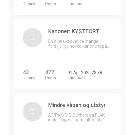
Last post
Topics
Posts
Kanoner: KYSTFORT
En oversikt over de mange
forskjellige hoved-kanonene på…
43
477
01 Apr 2025 23:38
Last post
Topics
Posts
Mindre våpen og utstyr
AT/PAK/MG-Bunkere og FLAK
installasjoner samt all uststyr…