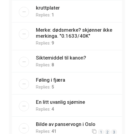
kruttplater
Replies:
1
Merke: dødsmerke? skjønner ikke
merkinga. "0.1633/40K"
Replies:
9
Siktemiddel til kanon?
Replies:
8
Føling i fjæra
Replies:
5
En litt uvanlig sjømine
Replies:
4
Bilde av panservogn i Oslo
Replies:
41
1
2
3