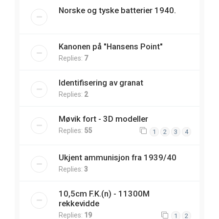
Norske og tyske batterier 1940.
Kanonen på "Hansens Point"
Replies:
7
Identifisering av granat
Replies:
2
Møvik fort - 3D modeller
Replies:
55
1
2
3
4
Ukjent ammunisjon fra 1939/40
Replies:
3
10,5cm F.K.(n) - 11300M
rekkevidde
Replies:
19
1
2