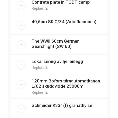
Contrete plate in TODT camp
Replies:
2
40,6cm SK C/34 (Adolfkanonen)
The WWII 60cm German
Searchlight (SW 60)
Lokalisering av fjellanlegg
Replies:
2
120mm Bofors tårnautomatkanon
L/62 skuddvidde 25000m
Replies:
2
Schneider K331(f) granathylse