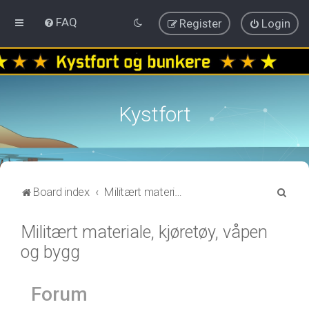
FAQ
Register
Login
Kystfort
S
Board index
Militært materiale, kjøretøy, våpen og bygg
e
Militært materiale, kjøretøy, våpen
a
og bygg
r
c
h
Forum