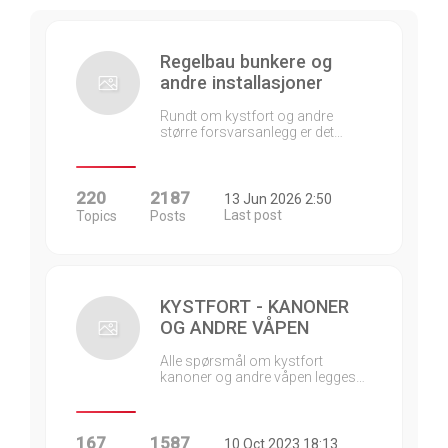
Regelbau bunkere og
andre installasjoner
Rundt om kystfort og andre
større forsvarsanlegg er det…
220
2187
13 Jun 2026 2:50
Last post
Topics
Posts
KYSTFORT - KANONER
OG ANDRE VÅPEN
Alle spørsmål om kystfort
kanoner og andre våpen legges…
167
1587
10 Oct 2023 18:13