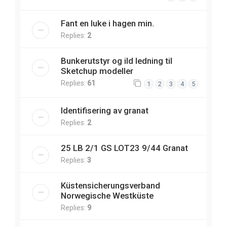
Fant en luke i hagen min.
Replies:
2
Bunkerutstyr og ild ledning til
Sketchup modeller
Replies:
61
1
2
3
4
5
Identifisering av granat
Replies:
2
25 LB 2/1 GS LOT23 9/44 Granat
Replies:
3
Küstensicherungsverband
Norwegische Westküste
Replies:
9