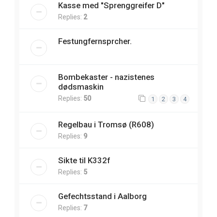
Kasse med "Sprenggreifer D"
Replies:
2
Festungfernsprcher.
Bombekaster - nazistenes
dødsmaskin
Replies:
50
1
2
3
4
Regelbau i Tromsø (R608)
Replies:
9
Sikte til K332f
Replies:
5
Gefechtsstand i Aalborg
Replies:
7