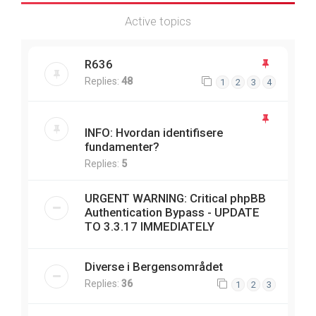
Active topics
R636
Replies:
48
1
2
3
4
INFO: Hvordan identifisere
fundamenter?
Replies:
5
URGENT WARNING: Critical phpBB
Authentication Bypass - UPDATE
TO 3.3.17 IMMEDIATELY
Diverse i Bergensområdet
Replies:
36
1
2
3