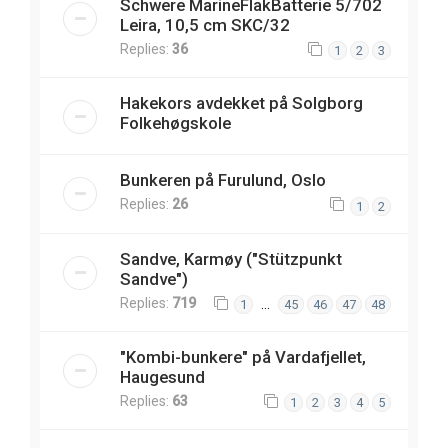
Schwere MarineFlakBatterie 5/702
Leira, 10,5 cm SKC/32
Replies:
36
1
2
3
Hakekors avdekket på Solgborg
Folkehøgskole
Bunkeren på Furulund, Oslo
Replies:
26
1
2
Sandve, Karmøy ("Stützpunkt
Sandve")
Replies:
719
…
1
45
46
47
48
"Kombi-bunkere" på Vardafjellet,
Haugesund
Replies:
63
1
2
3
4
5