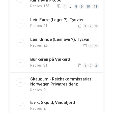
Karmøy m/R608
Replies:
153
…
1
8
9
10
11
Leir: Førre (Lager ?), Tysvær
Replies:
41
1
2
3
Leir: Grinde (Leirnavn ?), Tysvær
Replies:
26
1
2
Bunkeren på Vækerø
Replies:
31
1
2
3
Skaugum - Reichskommissariat
Norwegen Privatresidenz
Replies:
9
Isvik, Skjold, Vindafjord
Replies:
2