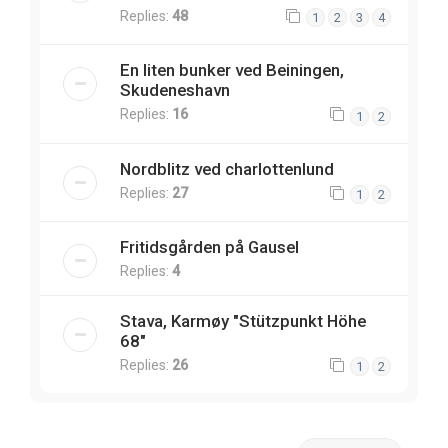
Replies:
48
1
2
3
4
En liten bunker ved Beiningen,
Skudeneshavn
Replies:
16
1
2
Nordblitz ved charlottenlund
Replies:
27
1
2
Fritidsgården på Gausel
Replies:
4
Stava, Karmøy "Stützpunkt Höhe
68"
Replies:
26
1
2