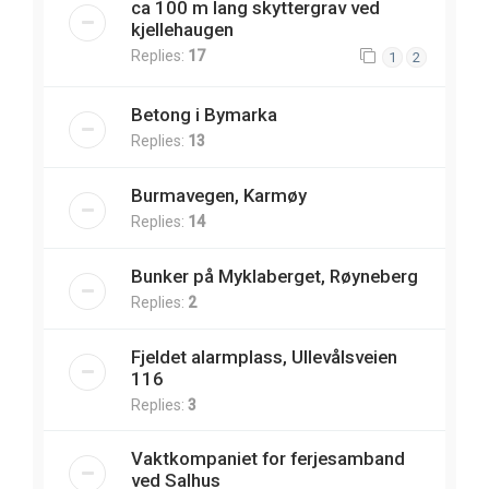
ca 100 m lang skyttergrav ved
kjellehaugen
Replies:
17
1
2
Betong i Bymarka
Replies:
13
Burmavegen, Karmøy
Replies:
14
Bunker på Myklaberget, Røyneberg
Replies:
2
Fjeldet alarmplass, Ullevålsveien
116
Replies:
3
Vaktkompaniet for ferjesamband
ved Salhus