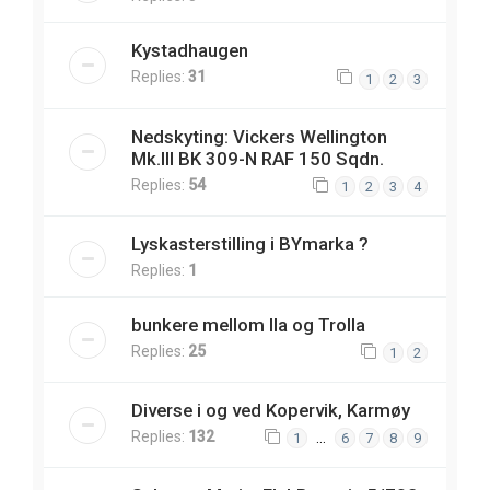
Kystadhaugen
Replies:
31
1
2
3
Nedskyting: Vickers Wellington
Mk.III BK 309-N RAF 150 Sqdn.
Replies:
54
1
2
3
4
Lyskasterstilling i BYmarka ?
Replies:
1
bunkere mellom Ila og Trolla
Replies:
25
1
2
Diverse i og ved Kopervik, Karmøy
Replies:
132
…
1
6
7
8
9