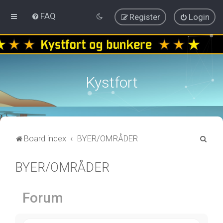
FAQ
Register
Login
Kystfort
S
Board index
BYER/OMRÅDER
e
BYER/OMRÅDER
a
r
c
Forum
h