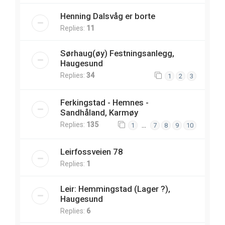
Henning Dalsvåg er borte
Replies:
11
Sørhaug(øy) Festningsanlegg,
Haugesund
Replies:
34
1
2
3
Ferkingstad - Hemnes -
Sandhåland, Karmøy
Replies:
135
…
1
7
8
9
10
Leirfossveien 78
Replies:
1
Leir: Hemmingstad (Lager ?),
Haugesund
Replies:
6