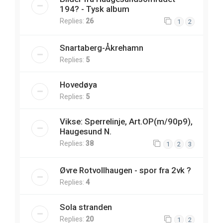
194? - Tysk album
Replies:
26
1
2
Snartaberg-Åkrehamn
Replies:
5
Hovedøya
Replies:
5
Vikse: Sperrelinje, Art.OP(m/90p9),
Haugesund N.
Replies:
38
1
2
3
Øvre Rotvollhaugen - spor fra 2vk ?
Replies:
4
Sola stranden
Replies:
20
1
2