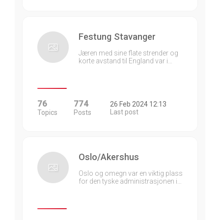
Festung Stavanger
Jæren med sine flate strender og
korte avstand til England var i…
76
774
26 Feb 2024 12:13
Last post
Topics
Posts
Oslo/Akershus
Oslo og omegn var en viktig plass
for den tyske administrasjonen i…