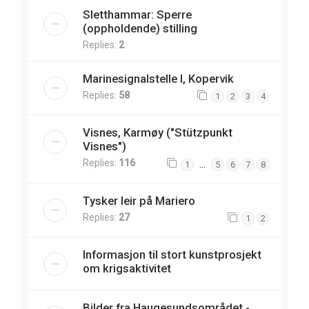
Sletthammar: Sperre
(oppholdende) stilling
Replies:
2
Marinesignalstelle I, Kopervik
Replies:
58
1
2
3
4
Visnes, Karmøy ("Stützpunkt
Visnes")
Replies:
116
…
1
5
6
7
8
Tysker leir på Mariero
Replies:
27
1
2
Informasjon til stort kunstprosjekt
om krigsaktivitet
Bilder fra Haugesundsområdet -