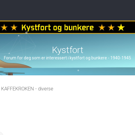
Kystfort
Forum for deg som er interessert i kystfort og bunkere - 1940-1945
KAFFEKROKEN - diverse