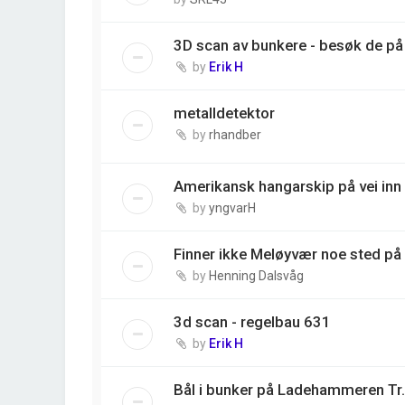
3D scan av bunkere - besøk de på 
by
Erik H
metalldetektor
by
rhandber
Amerikansk hangarskip på vei inn 
by
yngvarH
Finner ikke Meløyvær noe sted på
by
Henning Dalsvåg
3d scan - regelbau 631
by
Erik H
Bål i bunker på Ladehammeren Tr.