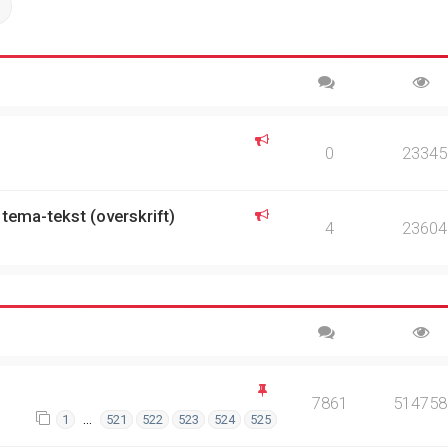
ch
Advanced search
0
23345
 tema-tekst (overskrift)
4
23604
7861
514758
…
1
521
522
523
524
525