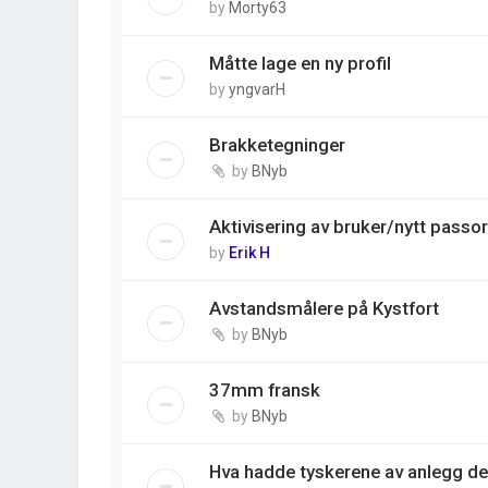
by
Morty63
Måtte lage en ny profil
by
yngvarH
Brakketegninger
by
BNyb
Aktivisering av bruker/nytt passo
by
Erik H
Avstandsmålere på Kystfort
by
BNyb
37mm fransk
by
BNyb
Hva hadde tyskerene av anlegg der