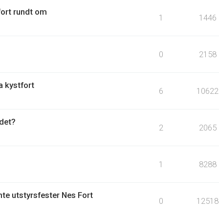
fort rundt om
1
1446
0
2158
a kystfort
6
10622
det?
2
2065
1
8288
te utstyrsfester Nes Fort
0
12518