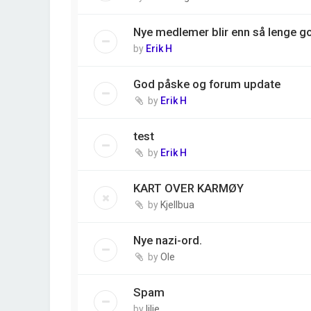
Nye medlemer blir enn så lenge g
by
Erik H
God påske og forum update
by
Erik H
test
by
Erik H
KART OVER KARMØY
by
Kjellbua
Nye nazi-ord.
by
Ole
Spam
by
lilje