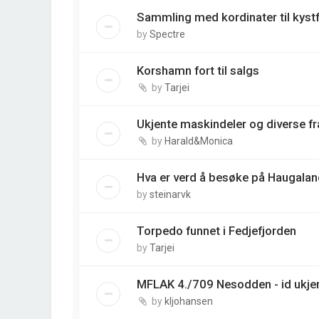
Sammling med kordinater til kyst
by
Spectre
Korshamn fort til salgs
by
Tarjei
Ukjente maskindeler og diverse fr
by
Harald&Monica
Hva er verd å besøke på Haugalan
by
steinarvk
Torpedo funnet i Fedjefjorden
by
Tarjei
MFLAK 4./709 Nesodden - id ukjen
by
kljohansen