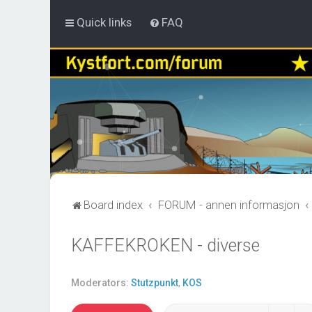
Quick links
FAQ
Board index
FORUM - annen informasjon
KAFFEKROKEN - diverse
Moderators:
Stutzpunkt
,
KOS