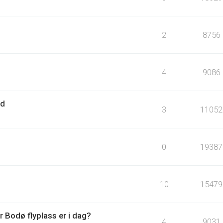
2
8756
4
9086
rd
3
11052
0
19387
10
15479
 Bodø flyplass er i dag?
4
9031