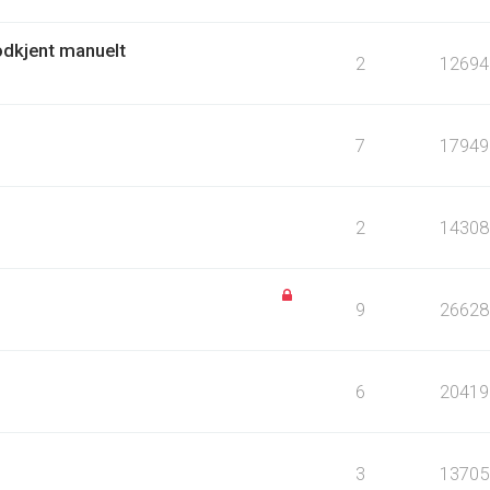
odkjent manuelt
2
12694
7
17949
2
14308
9
26628
6
20419
3
13705