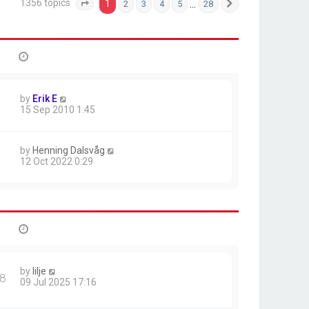
1356 topics
1
…
2
3
4
5
28
Page
1
of
28
Next
by
Erik E
15 Sep 2010 1:45
by
Henning Dalsvåg
12 Oct 2022 0:29
by
lilje
8
09 Jul 2025 17:16