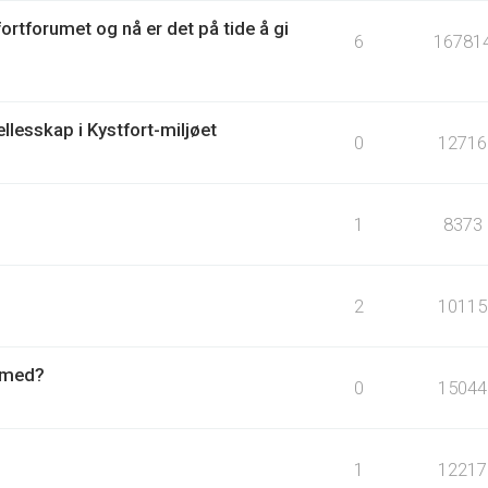
fortforumet og nå er det på tide å gi
6
16781
llesskap i Kystfort-miljøet
0
12716
1
8373
2
10115
r med?
0
15044
1
12217