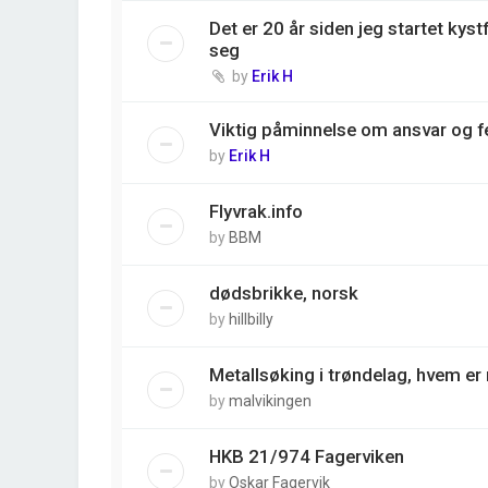
Det er 20 år siden jeg startet kyst
seg
by
Erik H
Viktig påminnelse om ansvar og fe
by
Erik H
Flyvrak.info
by
BBM
dødsbrikke, norsk
by
hillbilly
Metallsøking i trøndelag, hvem e
by
malvikingen
HKB 21/974 Fagerviken
by
Oskar Fagervik