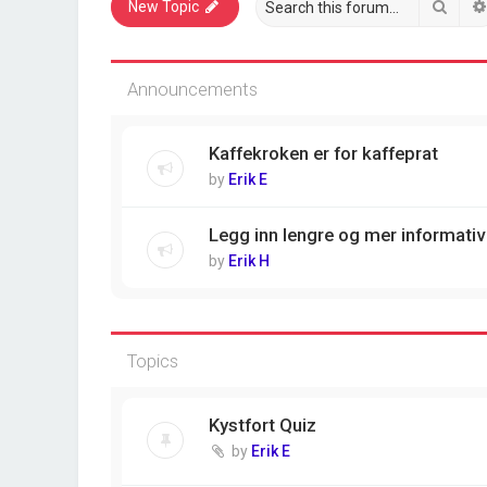
Sear
New Topic
Announcements
Kaffekroken er for kaffeprat
by
Erik E
Legg inn lengre og mer informativ
by
Erik H
Topics
Kystfort Quiz
by
Erik E