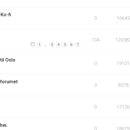
Ko-fi
0
16645
104
12058
…
1
3
4
5
6
7
til Oslo
0
19101
 forumet
3
8578
0
17126
hei.
0
18629