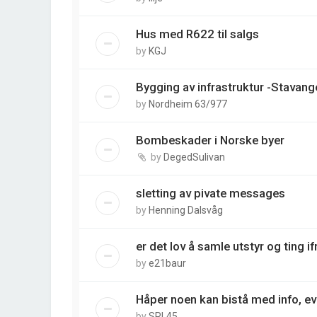
Hus med R622 til salgs
by
KGJ
Bygging av infrastruktur -Stavan
by
Nordheim 63/977
Bombeskader i Norske byer
by
DegedSulivan
sletting av pivate messages
by
Henning Dalsvåg
er det lov å samle utstyr og ting if
by
e21baur
Håper noen kan bistå med info, ev
by
SRL45