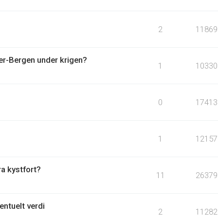
2
11869
ger-Bergen under krigen?
1
10330
0
17413
1
12157
ra kystfort?
11
26379
entuelt verdi
2
11282