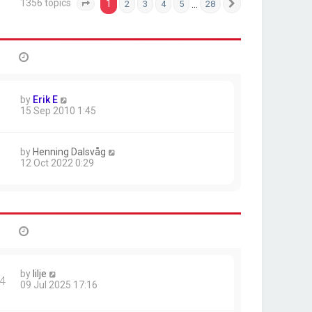
1356 topics
1
…
2
3
4
5
28
Page
1
of
28
Next
by
Erik E
15 Sep 2010 1:45
by
Henning Dalsvåg
12 Oct 2022 0:29
by
lilje
4
09 Jul 2025 17:16