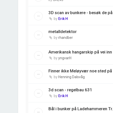
3D scan av bunkere - besøk de på 
by
Erik H
metalldetektor
by
rhandber
Amerikansk hangarskip på vei inn 
by
yngvarH
Finner ikke Meløyvær noe sted på
by
Henning Dalsvåg
3d scan - regelbau 631
by
Erik H
Bål i bunker på Ladehammeren Tr.