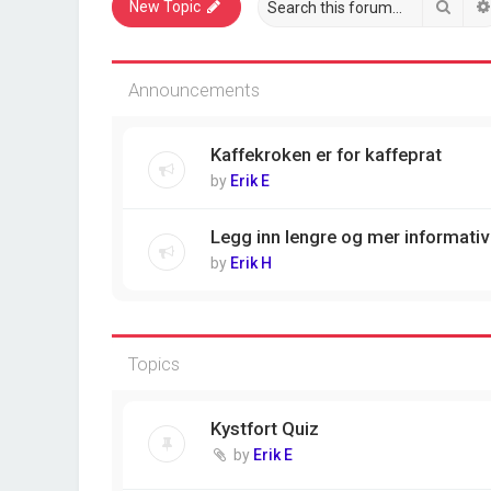
Sear
New Topic
Announcements
Kaffekroken er for kaffeprat
by
Erik E
Legg inn lengre og mer informativ
by
Erik H
Topics
Kystfort Quiz
by
Erik E