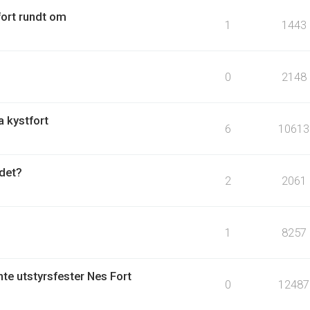
fort rundt om
1
1443
0
2148
a kystfort
6
10613
det?
2
2061
1
8257
te utstyrsfester Nes Fort
0
12487