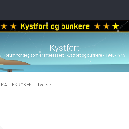
Kystfort
Forum for deg som er interessert i kystfort og bunkere - 1940-1945
KAFFEKROKEN - diverse