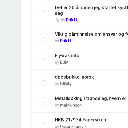
Det er 20 år siden jeg startet kyst
seg
by
Erik H
Viktig påminnelse om ansvar og fe
by
Erik H
Flyvrak.info
by
BBM
dødsbrikke, norsk
by
hillbilly
Metallsøking i trøndelag, hvem e
by
malvikingen
HKB 21/974 Fagerviken
by
Oskar Fagervik