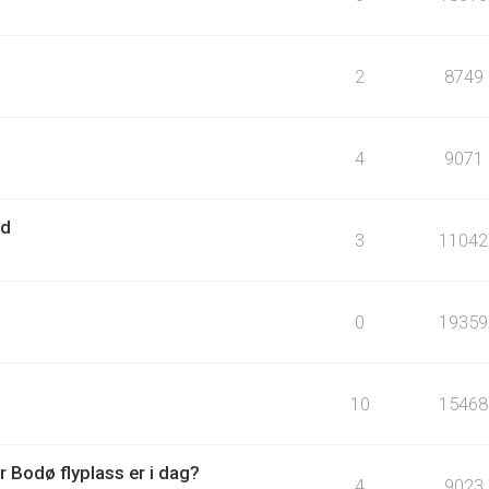
2
8749
4
9071
rd
3
11042
0
19359
10
15468
 Bodø flyplass er i dag?
4
9023