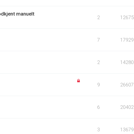
odkjent manuelt
2
12675
7
17929
2
14280
9
26607
6
20402
3
13679