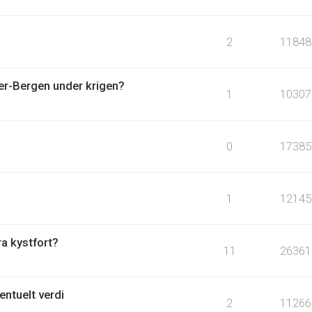
2
11848
ger-Bergen under krigen?
1
10307
0
17385
1
12145
ra kystfort?
11
26361
entuelt verdi
2
11266