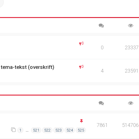
ch
Advanced search
0
23337
 tema-tekst (overskrift)
4
23591
7861
514706
…
1
521
522
523
524
525