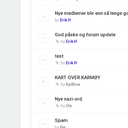
Nye medlemer blir enn så lenge g
by
Erik H
God påske og forum update
by
Erik H
test
by
Erik H
KART OVER KARMØY
by
Kjellbua
Nye nazi-ord.
by
Ole
Spam
by
lilje