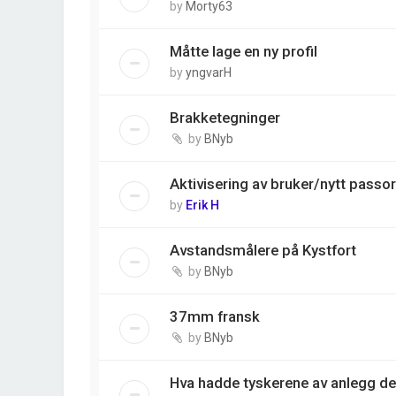
by
Morty63
Måtte lage en ny profil
by
yngvarH
Brakketegninger
by
BNyb
Aktivisering av bruker/nytt passo
by
Erik H
Avstandsmålere på Kystfort
by
BNyb
37mm fransk
by
BNyb
Hva hadde tyskerene av anlegg der