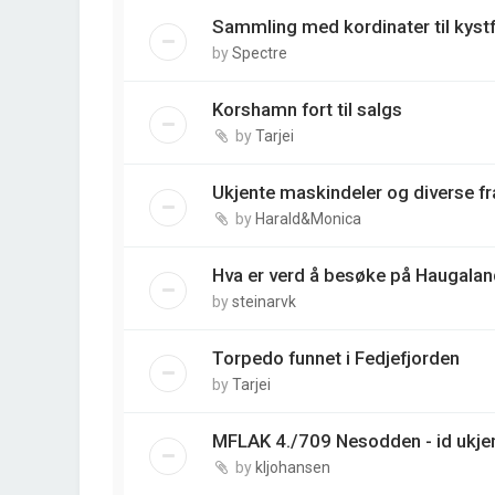
Sammling med kordinater til kyst
by
Spectre
Korshamn fort til salgs
by
Tarjei
Ukjente maskindeler og diverse fr
by
Harald&Monica
Hva er verd å besøke på Haugalan
by
steinarvk
Torpedo funnet i Fedjefjorden
by
Tarjei
MFLAK 4./709 Nesodden - id ukjen
by
kljohansen