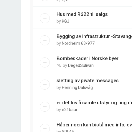
Hus med R622 til salgs
by
KGJ
Bygging av infrastruktur -Stavan
by
Nordheim 63/977
Bombeskader i Norske byer
by
DegedSulivan
sletting av pivate messages
by
Henning Dalsvåg
er det lov å samle utstyr og ting if
by
e21baur
Håper noen kan bistå med info, ev
by
SRL45