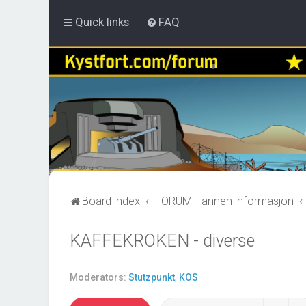
Quick links
FAQ
Board index
FORUM - annen informasjon
KAFFEKROKEN - diverse
Moderators:
Stutzpunkt
,
KOS