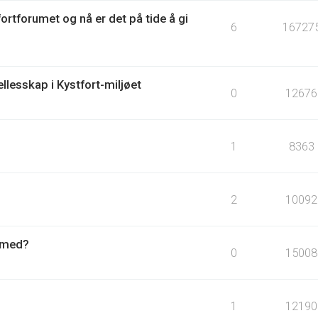
fortforumet og nå er det på tide å gi
6
16727
llesskap i Kystfort-miljøet
0
12676
1
8363
2
10092
r med?
0
15008
1
12190