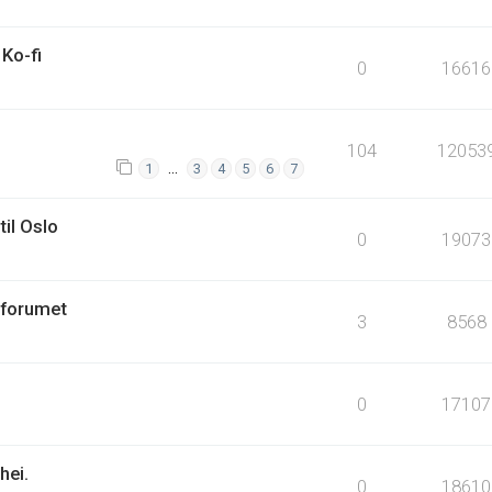
Ko-fi
0
16616
104
12053
…
1
3
4
5
6
7
til Oslo
0
19073
 forumet
3
8568
0
17107
hei.
0
18610