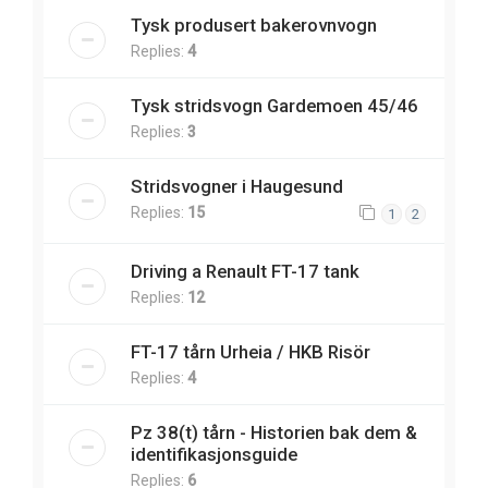
Tysk produsert bakerovnvogn
Replies:
4
Tysk stridsvogn Gardemoen 45/46
Replies:
3
Stridsvogner i Haugesund
Replies:
15
1
2
Driving a Renault FT-17 tank
Replies:
12
FT-17 tårn Urheia / HKB Risör
Replies:
4
Pz 38(t) tårn - Historien bak dem &
identifikasjonsguide
Replies:
6