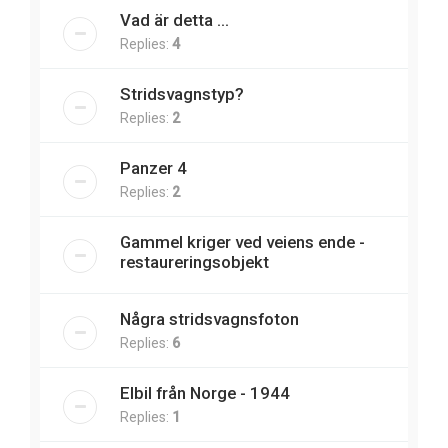
Vad är detta ...
Replies:
4
Stridsvagnstyp?
Replies:
2
Panzer 4
Replies:
2
Gammel kriger ved veiens ende -
restaureringsobjekt
Några stridsvagnsfoton
Replies:
6
Elbil från Norge - 1944
Replies:
1