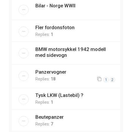
Bilar - Norge WWII
Fler fordonsfoton
Replies:
1
BMW motorsykkel 1942 modell
med sidevogn
Panzervogner
Replies:
18
1
2
Tysk LKW (Lastebil) ?
Replies:
1
Beutepanzer
Replies:
7