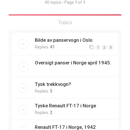
40 topics • Page
1
of
1
Topics
Bilde av panservogn i Oslo
Replies:
41
1
2
3
Oversigt panser i Norge april 1945.
Tysk trekkvogn?
Replies:
3
Tyske Renault FT-17 i Norge
Replies:
2
Renault FT-17 i Norge, 1942