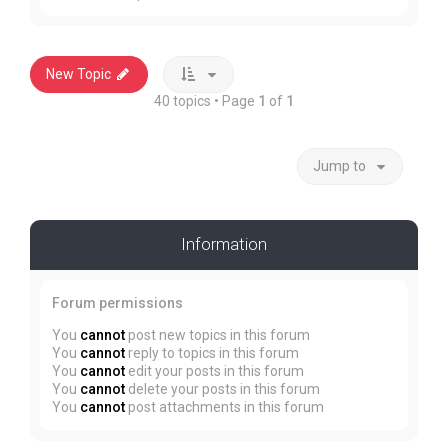
New Topic
40 topics • Page
1
of
1
Jump to
Information
Forum permissions
You
cannot
post new topics in this forum
You
cannot
reply to topics in this forum
You
cannot
edit your posts in this forum
You
cannot
delete your posts in this forum
You
cannot
post attachments in this forum