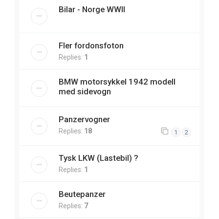
Bilar - Norge WWII
Fler fordonsfoton
Replies:
1
BMW motorsykkel 1942 modell
med sidevogn
Panzervogner
Replies:
18
1
2
Tysk LKW (Lastebil) ?
Replies:
1
Beutepanzer
Replies:
7