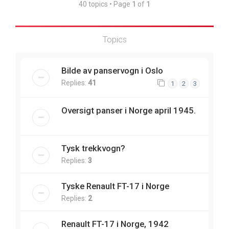
40 topics • Page
1
of
1
Topics
Bilde av panservogn i Oslo
Replies:
41
1
2
3
Oversigt panser i Norge april 1945.
Tysk trekkvogn?
Replies:
3
Tyske Renault FT-17 i Norge
Replies:
2
Renault FT-17 i Norge, 1942