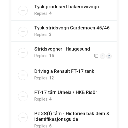
Tysk produsert bakerovnvogn
Replies:
4
Tysk stridsvogn Gardemoen 45/46
Replies:
3
Stridsvogner i Haugesund
Replies:
15
1
2
Driving a Renault FT-17 tank
Replies:
12
FT-17 tårn Urheia / HKB Risör
Replies:
4
Pz 38(t) tårn - Historien bak dem &
identifikasjonsguide
Replies:
6