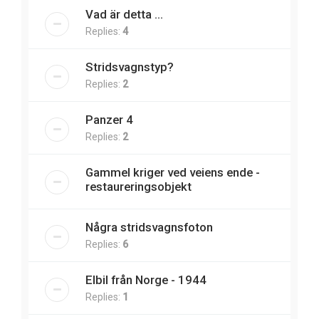
Vad är detta ...
Replies:
4
Stridsvagnstyp?
Replies:
2
Panzer 4
Replies:
2
Gammel kriger ved veiens ende -
restaureringsobjekt
Några stridsvagnsfoton
Replies:
6
Elbil från Norge - 1944
Replies:
1