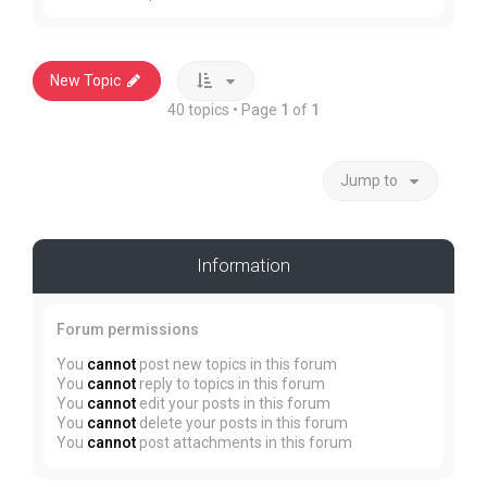
New Topic
40 topics • Page
1
of
1
Jump to
Information
Forum permissions
You
cannot
post new topics in this forum
You
cannot
reply to topics in this forum
You
cannot
edit your posts in this forum
You
cannot
delete your posts in this forum
You
cannot
post attachments in this forum