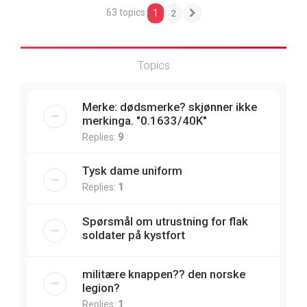
63 topics
1
2
Next
Topics
Merke: dødsmerke? skjønner ikke
merkinga. "0.1633/40K"
Replies:
9
Tysk dame uniform
Replies:
1
Spørsmål om utrustning for flak
soldater på kystfort
militære knappen?? den norske
legion?
Replies:
1