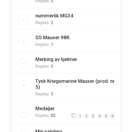
Replies:
3
nummerlik MG34
Replies:
2
SS Mauser 98K
Replies:
1
Merking av hjelmer
Replies:
3
Tysk Kriegsmarine Mauser (prod. nr
5)
Replies:
5
Medaljer
Replies:
82
1
2
3
4
5
6
Min samling.