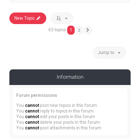
New Topic
63 topics
1
2
Next
Jump to
Information
Forum permissions
You
cannot
post new topics in this forum
You
cannot
reply to topics in this forum
You
cannot
edit your posts in this forum
You
cannot
delete your posts in this forum
You
cannot
post attachments in this forum