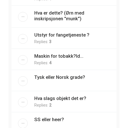
Hva er dette? (Ørn med
inskripsjonen "munk")
Utstyr for fangetjeneste ?
Replies:
3
Maskin for tobakk?Id...
Replies:
4
Tysk eller Norsk grade?
Hva slags objekt det er?
Replies:
2
SS eller heer?