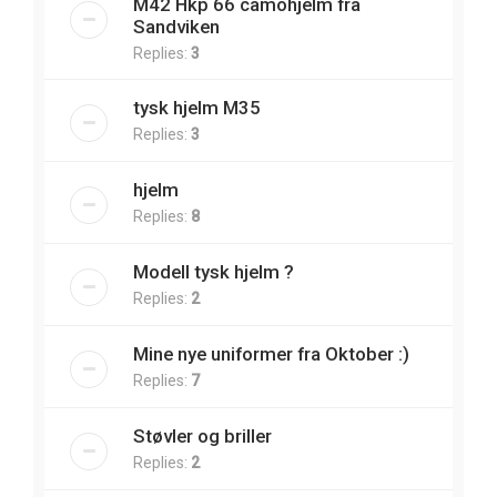
M42 Hkp 66 camohjelm fra
Sandviken
Replies:
3
tysk hjelm M35
Replies:
3
hjelm
Replies:
8
Modell tysk hjelm ?
Replies:
2
Mine nye uniformer fra Oktober :)
Replies:
7
Støvler og briller
Replies:
2