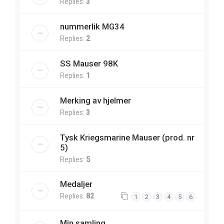
Replies:
3
nummerlik MG34
Replies:
2
SS Mauser 98K
Replies:
1
Merking av hjelmer
Replies:
3
Tysk Kriegsmarine Mauser (prod. nr
5)
Replies:
5
Medaljer
Replies:
82
1
2
3
4
5
6
Min samling.