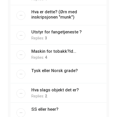
Hva er dette? (Ørn med
inskripsjonen "munk")
Utstyr for fangetjeneste ?
Replies:
3
Maskin for tobakk?Id...
Replies:
4
Tysk eller Norsk grade?
Hva slags objekt det er?
Replies:
2
SS eller heer?