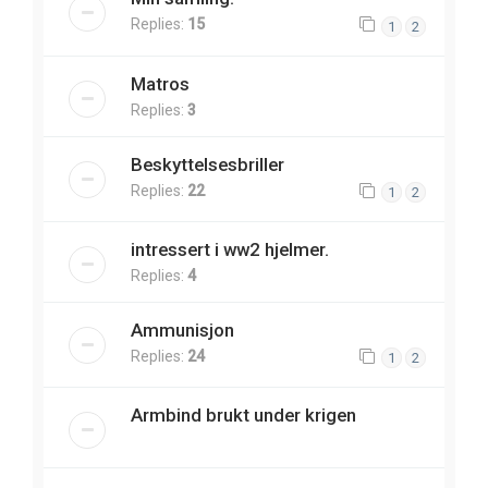
Replies:
15
1
2
Matros
Replies:
3
Beskyttelsesbriller
Replies:
22
1
2
intressert i ww2 hjelmer.
Replies:
4
Ammunisjon
Replies:
24
1
2
Armbind brukt under krigen