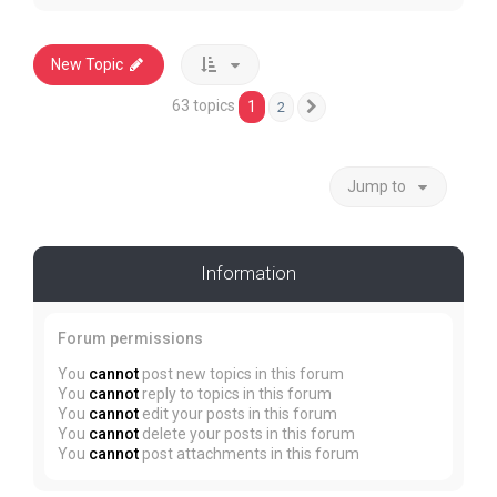
New Topic
63 topics
1
2
Next
Jump to
Information
Forum permissions
You
cannot
post new topics in this forum
You
cannot
reply to topics in this forum
You
cannot
edit your posts in this forum
You
cannot
delete your posts in this forum
You
cannot
post attachments in this forum