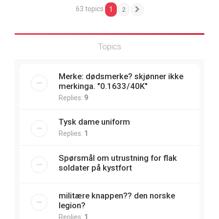
63 topics
1
2
Next
Topics
Merke: dødsmerke? skjønner ikke
merkinga. "0.1633/40K"
Replies:
9
Tysk dame uniform
Replies:
1
Spørsmål om utrustning for flak
soldater på kystfort
militære knappen?? den norske
legion?
Replies:
1