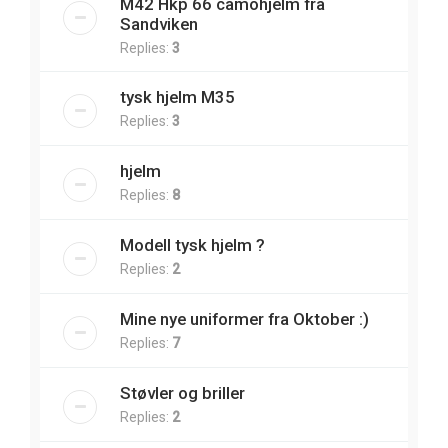
M42 Hkp 66 camohjelm fra
Sandviken
Replies:
3
tysk hjelm M35
Replies:
3
hjelm
Replies:
8
Modell tysk hjelm ?
Replies:
2
Mine nye uniformer fra Oktober :)
Replies:
7
Støvler og briller
Replies:
2