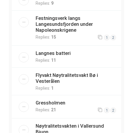
Replies:
9
Festningsverk langs
Langesundsfjorden under
Napoleonskrigene
Replies:
15
1
2
Langnes batteri
Replies:
11
Flyvakt Nøytralitetsvakt Bø i
Vesterålen
Replies:
1
Gressholmen
Replies:
21
1
2
Nøytralitetsvakten i Vallersund
Bjugn.