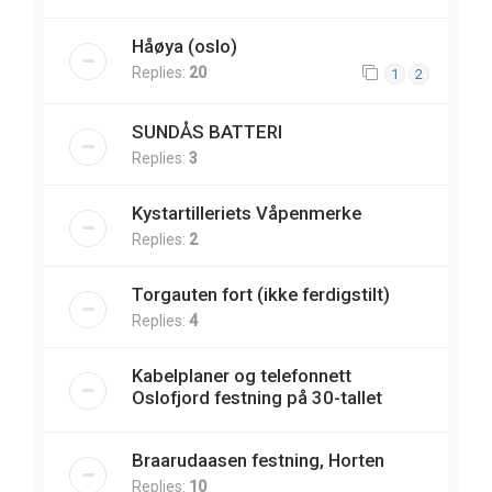
Håøya (oslo)
Replies:
20
1
2
SUNDÅS BATTERI
Replies:
3
Kystartilleriets Våpenmerke
Replies:
2
Torgauten fort (ikke ferdigstilt)
Replies:
4
Kabelplaner og telefonnett
Oslofjord festning på 30-tallet
Braarudaasen festning, Horten
Replies:
10