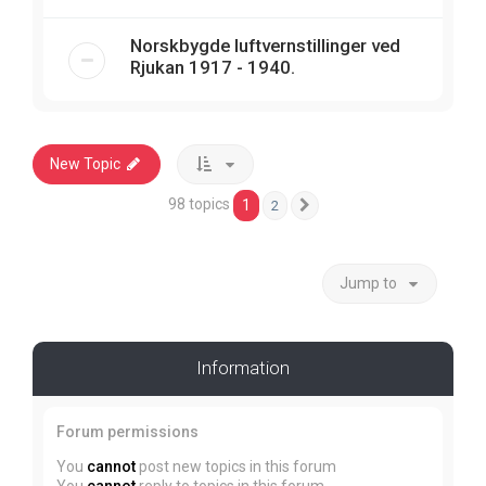
Norskbygde luftvernstillinger ved
Rjukan 1917 - 1940.
New Topic
98 topics
1
2
Next
Jump to
Information
Forum permissions
You
cannot
post new topics in this forum
You
cannot
reply to topics in this forum