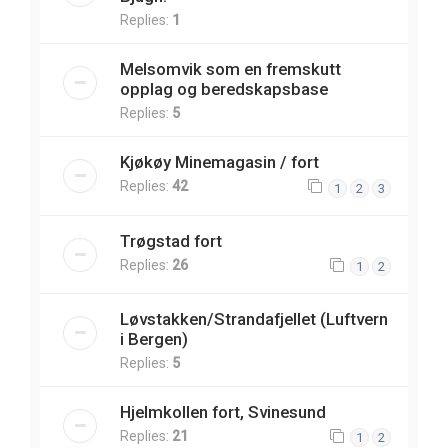
Replies:
1
Melsomvik som en fremskutt
opplag og beredskapsbase
Replies:
5
Kjøkøy Minemagasin / fort
Replies:
42
1
2
3
Trøgstad fort
Replies:
26
1
2
Løvstakken/Strandafjellet (Luftvern
i Bergen)
Replies:
5
Hjelmkollen fort, Svinesund
Replies:
21
1
2