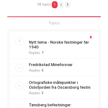
98 topics
1
2
Next
Topics
Nytt tema - Norske festninger før
1940
Replies:
7
Fredrikstad Mineforsvar
Replies:
6
Ortografiske målepunkter i
Oslofjorden fra Oscarsborg festni
Replies:
3
Tønsberg befestninger: