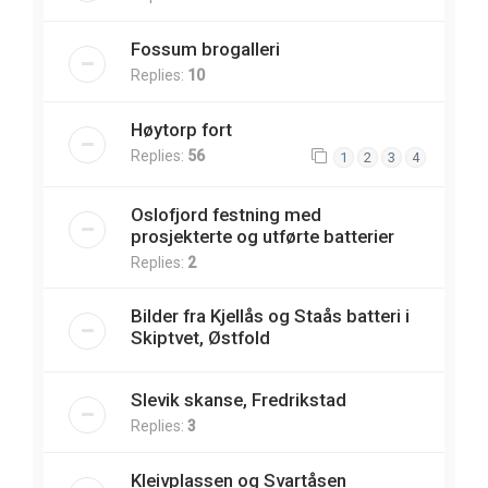
Fossum brogalleri
Replies:
10
Høytorp fort
Replies:
56
1
2
3
4
Oslofjord festning med
prosjekterte og utførte batterier
Replies:
2
Bilder fra Kjellås og Staås batteri i
Skiptvet, Østfold
Slevik skanse, Fredrikstad
Replies:
3
Kleivplassen og Svartåsen