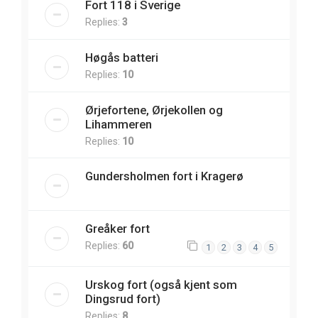
Fort 118 i Sverige
Replies:
3
Høgås batteri
Replies:
10
Ørjefortene, Ørjekollen og
Lihammeren
Replies:
10
Gundersholmen fort i Kragerø
Greåker fort
Replies:
60
1
2
3
4
5
Urskog fort (også kjent som
Dingsrud fort)
Replies:
8