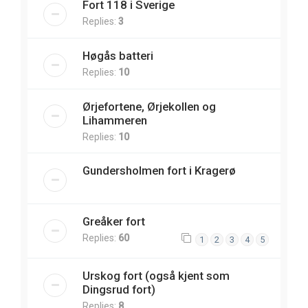
Fort 118 i Sverige
Replies:
3
Høgås batteri
Replies:
10
Ørjefortene, Ørjekollen og
Lihammeren
Replies:
10
Gundersholmen fort i Kragerø
Greåker fort
Replies:
60
1
2
3
4
5
Urskog fort (også kjent som
Dingsrud fort)
Replies:
8