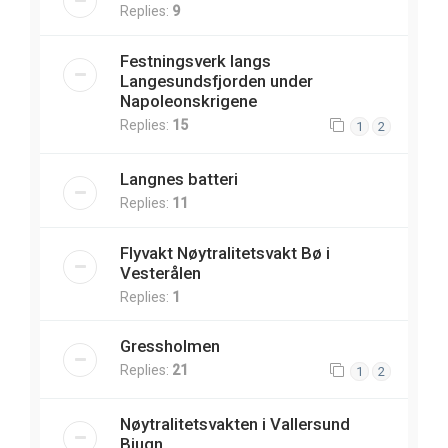
Replies:
9
Festningsverk langs
Langesundsfjorden under
Napoleonskrigene
Replies:
15
1
2
Langnes batteri
Replies:
11
Flyvakt Nøytralitetsvakt Bø i
Vesterålen
Replies:
1
Gressholmen
Replies:
21
1
2
Nøytralitetsvakten i Vallersund
Bjugn.