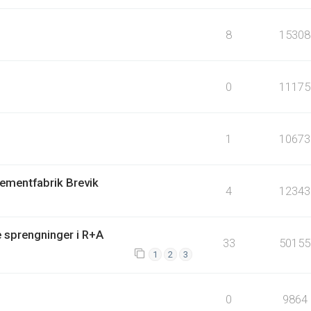
8
15308
0
11175
1
10673
Cementfabrik Brevik
4
12343
e sprengninger i R+A
33
50155
1
2
3
0
9864