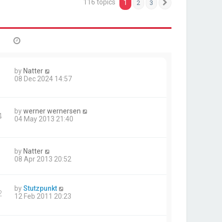
116 topics
1
2
3
Next
by
Natter
08 Dec 2024 14:57
by
werner wernersen
4
04 May 2013 21:40
by
Natter
08 Apr 2013 20:52
by
Stutzpunkt
2
12 Feb 2011 20:23