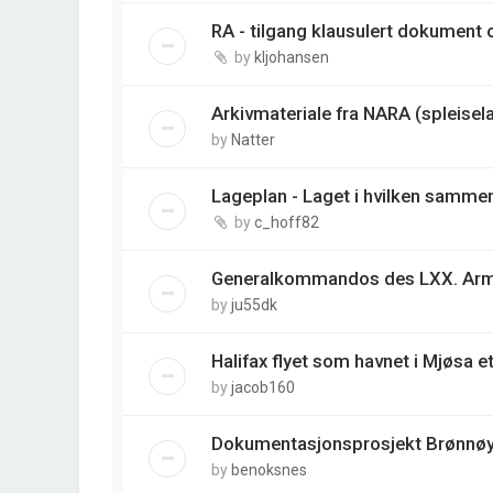
RA - tilgang klausulert dokument o
by
kljohansen
Arkivmateriale fra NARA (spleisela
by
Natter
Lageplan - Laget i hvilken samm
by
c_hoff82
Generalkommandos des LXX. Arme
by
ju55dk
Halifax flyet som havnet i Mjøsa et
by
jacob160
Dokumentasjonsprosjekt Brønnø
by
benoksnes