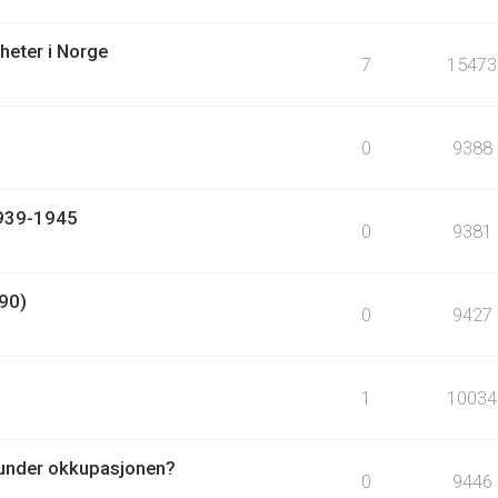
nheter i Norge
7
15473
0
9388
1939-1945
0
9381
990)
0
9427
1
10034
d under okkupasjonen?
0
9446