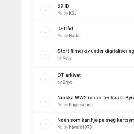
69 ID
by
KGJ
ID-tråd
by
Natter
Stort filmarkiv under digitaliserin
by
Kelly
OT arkivet
by
BNyb
Norska WW2 rapporter hos C-Byrå
by
Krigsminnen
Noen som kan hjelpe meg kartsym
by
håvard1978