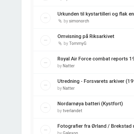
Urkunden til kystartilleri og flak e
by
simonorch
Omvisning på Riksarkivet
by
TommyG
Royal Air Force combat reports 
by
Natter
Utredning - Forsvarets arkiver (1
by
Natter
Nordarnøya batteri (Kystfort)
by
tverlandet
Fotografier fra Ørland / Breksta
by
Galexon