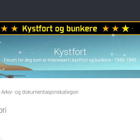
Kystfort
Forum for deg som er interessert i kystfort og bunkere - 1940-1945
Arkiv- og dokumentasjonskategori
ri