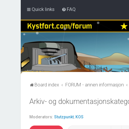
Quick links
FAQ
Board index
FORUM - annen informasjon
Arkiv- og dokumentasjonskatego
Moderators:
Stutzpunkt
,
KOS