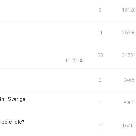
3
13120
11
28396
g
23
34734
1
2
2
9465
n i Sverige
1
8900
boler etc?
14
18711