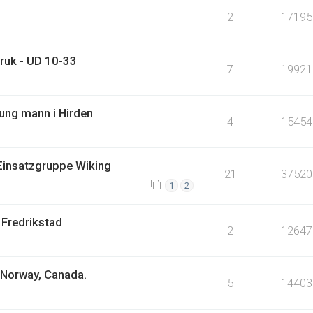
2
17195
bruk - UD 10-33
7
19921
 ung mann i Hirden
4
15454
 Einsatzgruppe Wiking
21
37520
1
2
 Fredrikstad
2
12647
 Norway, Canada.
5
14403