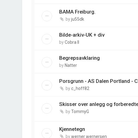
BAMA Freiburg.
by
ju55dk
Bilde-arkiv-UK + div
by
Cobra II
Begrepsavklaring
by
Natter
Porsgrunn - AS Dalen Portland - 
by
c_hoff82
Skisser over anlegg og forberedt
by
TommyG
Kjennetegn
by
werner wernersen