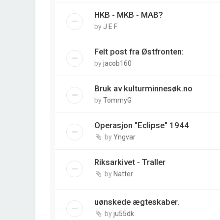
HKB - MKB - MAB?
by
J E F
Felt post fra Østfronten:
by
jacob160
Bruk av kulturminnesøk.no
by
TommyG
Operasjon "Eclipse" 1944
by
Yngvar
Riksarkivet - Traller
by
Natter
uønskede ægteskaber.
by
ju55dk