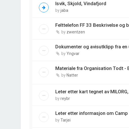
Isvik, Skjold, Vindafjord
by
jaba
Felttelefon FF 33 Beskrivelse og 
by
zwentzen
Dokumenter og avisutklipp fra en
by
Yngvar
Materiale fra Organisation Todt -
by
Natter
Leter etter kart tegnet av MILORG,
by
reybr
Leter etter informasjon om Camp
by
Tarjei