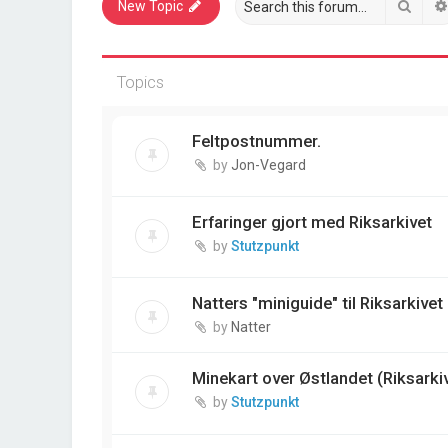
Sear
New Topic
Topics
Feltpostnummer.
by
Jon-Vegard
Erfaringer gjort med Riksarkivet
by
Stutzpunkt
Natters "miniguide" til Riksarkivet
by
Natter
Minekart over Østlandet (Riksarkiv
by
Stutzpunkt