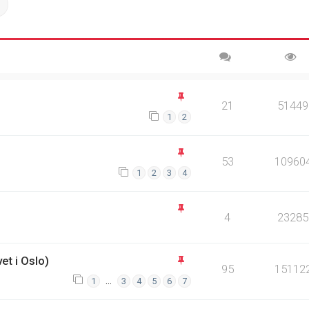
ch
Advanced search
21
51449
1
2
53
10960
1
2
3
4
4
23285
et i Oslo)
95
15112
…
1
3
4
5
6
7