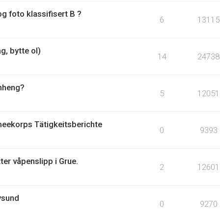
g foto klassifisert B ?
6
13115
g, bytte ol)
14
24738
enheng?
5
12051
ekorps Tätigkeitsberichte
0
9393
ter våpenslipp i Grue.
2
12601
ysund
0
9270