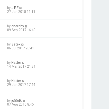
by
J E F
27 Jan 2018 11:11
by
onordby
09 Sep 2017 16:49
by
Zetex
06 Jul 2017 20:41
by
Natter
14 Mar 2017 21:31
by
Natter
29 Jan 2017 17:44
by
ju55dk
07 Aug 2016 8:45