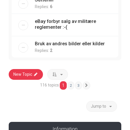
Replies:
6
eBay forbyr salg av militære
reglementer :-(
Bruk av andres bilder eller kilder
Replies:
2
New Topic
116 topics
1
2
3
Next
Jump to
Information