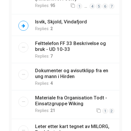
Replies:
95
…
1
4
5
6
7
Isvik, Skjold, Vindafjord
Replies:
2
Felttelefon FF 33 Beskrivelse og
bruk - UD 10-33
Replies:
7
Dokumenter og avisutklipp fra en
ung mann i Hirden
Replies:
4
Materiale fra Organisation Todt -
Einsatzgruppe Wiking
Replies:
21
1
2
Leter etter kart tegnet av MILORG,