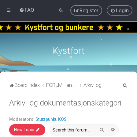
FAQ
Register
Login
Kystfort
S
Board index
FORUM - annen informasjon
Arkiv- og dokumentasjonskategori
e
Arkiv- og dokumentasjonskategori
a
r
c
Moderators:
Stutzpunkt
,
KOS
h
Search
Advanced 
New Topic