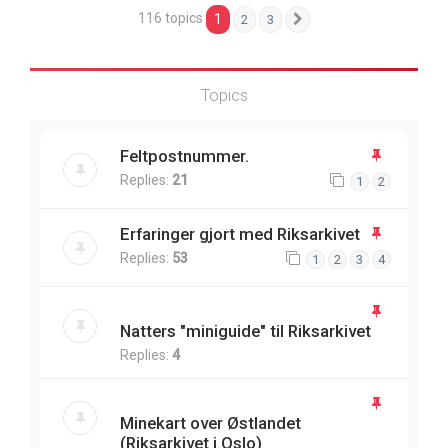
116 topics
1
2
3
Next
Topics
Feltpostnummer.
Replies:
21
1
2
Erfaringer gjort med Riksarkivet
Replies:
53
1
2
3
4
Natters "miniguide" til Riksarkivet
Replies:
4
Minekart over Østlandet
(Riksarkivet i Oslo)