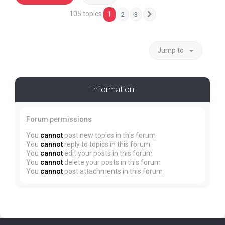
105 topics
1
2
3
Next
Jump to
Information
Forum permissions
You
cannot
post new topics in this forum
You
cannot
reply to topics in this forum
You
cannot
edit your posts in this forum
You
cannot
delete your posts in this forum
You
cannot
post attachments in this forum