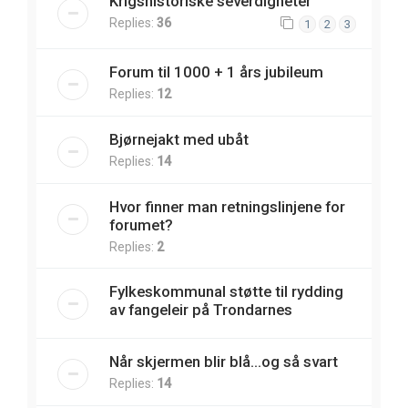
Krigshistoriske severdigheter
Replies:
36
1
2
3
Forum til 1000 + 1 års jubileum
Replies:
12
Bjørnejakt med ubåt
Replies:
14
Hvor finner man retningslinjene for
forumet?
Replies:
2
Fylkeskommunal støtte til rydding
av fangeleir på Trondarnes
Når skjermen blir blå...og så svart
Replies:
14