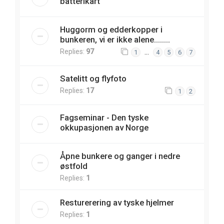
batterikart
Huggorm og edderkopper i
bunkeren, vi er ikke alene........
Replies:
97
…
1
4
5
6
7
Satelitt og flyfoto
Replies:
17
1
2
Fagseminar - Den tyske
okkupasjonen av Norge
Åpne bunkere og ganger i nedre
østfold
Replies:
1
Resturerering av tyske hjelmer
Replies:
1