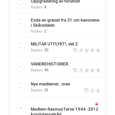
Oppgradering av forumet
Replies:
8
Enda en granat fra 21 cm kanonene
i Skåredalen
Replies:
2
MILITÄR UTFLYKT!, del 2
Replies:
50
1
2
3
4
VANDREHISTORIER.
Replies:
49
1
2
3
4
Nye medlemer...men
Replies:
23
1
2
Medlem RasmusTerne 1944 -2012
kondolansetråd