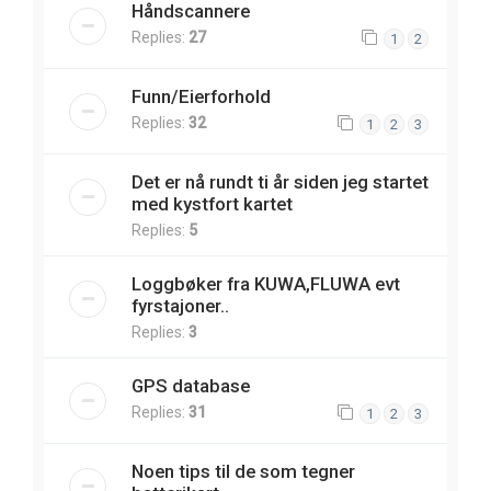
Håndscannere
Replies:
27
1
2
Funn/Eierforhold
Replies:
32
1
2
3
Det er nå rundt ti år siden jeg startet
med kystfort kartet
Replies:
5
Loggbøker fra KUWA,FLUWA evt
fyrstajoner..
Replies:
3
GPS database
Replies:
31
1
2
3
Noen tips til de som tegner