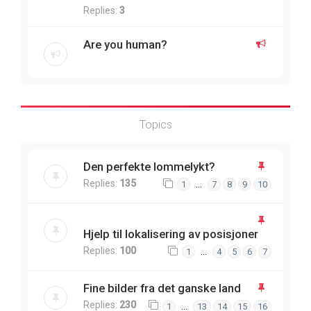
Replies:
3
Are you human?
Topics
Den perfekte lommelykt?
Replies:
135
…
1
7
8
9
10
Hjelp til lokalisering av posisjoner
Replies:
100
…
1
4
5
6
7
Fine bilder fra det ganske land
Replies:
230
…
1
13
14
15
16