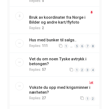
Replies:
5
Bruk av koordinater fra Norge i
Bilder og andre kart/flyfoto
Replies:
2
Hus med bunker til salgs..
Replies:
111
…
1
5
6
7
8
Vet du om noen Tyske avtrykk i
betongen?
Replies:
57
1
2
3
4
Vokste du opp med krigsminner i
nærheten?
Replies:
27
1
2