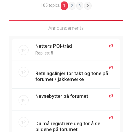
105 topics
1
2
3
Next
Announcements
Natters POI-tråd
Replies:
5
Retningslinjer for takt og tone på
forumet / jakkemerke
Navnebytter på forumet
Du må registrere deg for å se
bildene på forumet