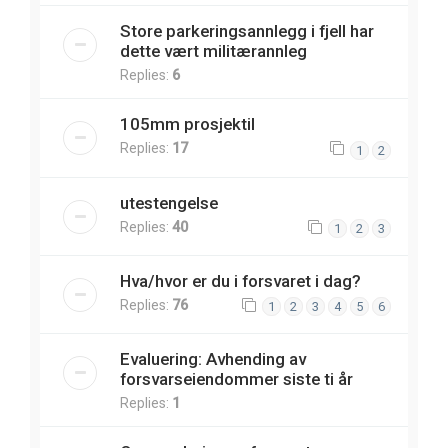
Store parkeringsannlegg i fjell har
dette vært militærannleg
Replies:
6
105mm prosjektil
Replies:
17
1
2
utestengelse
Replies:
40
1
2
3
Hva/hvor er du i forsvaret i dag?
Replies:
76
1
2
3
4
5
6
Evaluering: Avhending av
forsvarseiendommer siste ti år
Replies:
1