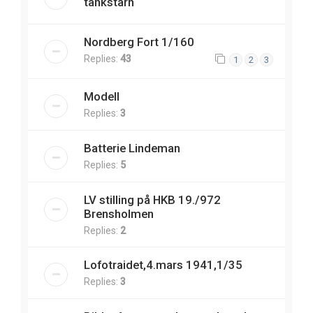
tankstårn
Nordberg Fort 1/160
Replies:
43
1
2
3
Modell
Replies:
3
Batterie Lindeman
Replies:
5
LV stilling på HKB 19./972
Brensholmen
Replies:
2
Lofotraidet,4.mars 1941,1/35
Replies:
3