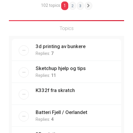
102 topics
1
2
3
Next
Topics
3d printing av bunkere
Replies:
7
Sketchup hjelp og tips
Replies:
11
K332f fra skratch
Batteri Fjell / Oerlandet
Replies:
4