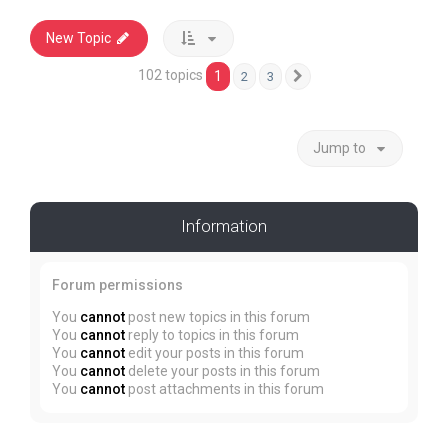
New Topic
102 topics
1
2
3
Next
Jump to
Information
Forum permissions
You
cannot
post new topics in this forum
You
cannot
reply to topics in this forum
You
cannot
edit your posts in this forum
You
cannot
delete your posts in this forum
You
cannot
post attachments in this forum