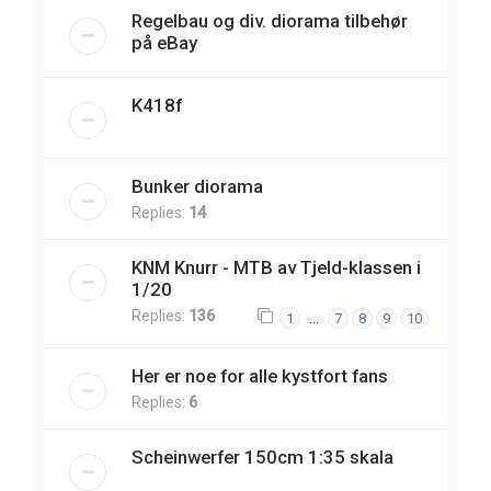
Regelbau og div. diorama tilbehør
på eBay
K418f
Bunker diorama
Replies:
14
KNM Knurr - MTB av Tjeld-klassen i
1/20
Replies:
136
…
1
7
8
9
10
Her er noe for alle kystfort fans
Replies:
6
Scheinwerfer 150cm 1:35 skala