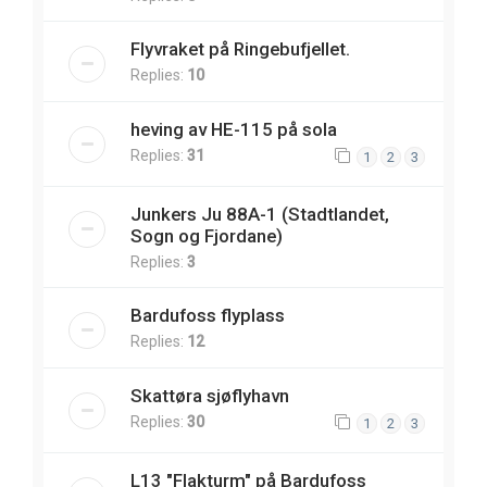
Flyvraket på Ringebufjellet.
Replies:
10
heving av HE-115 på sola
Replies:
31
1
2
3
Junkers Ju 88A-1 (Stadtlandet,
Sogn og Fjordane)
Replies:
3
Bardufoss flyplass
Replies:
12
Skattøra sjøflyhavn
Replies:
30
1
2
3
L13 "Flakturm" på Bardufoss