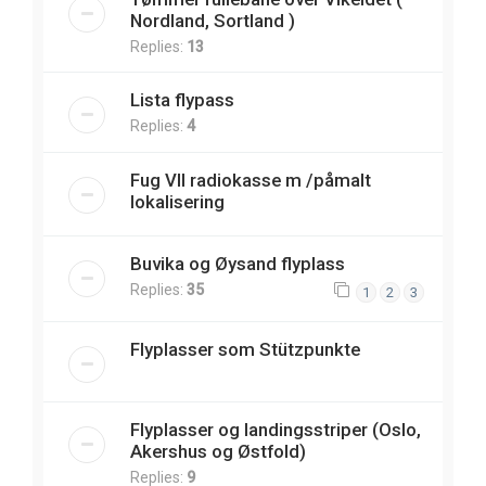
Nordland, Sortland )
Replies:
13
Lista flypass
Replies:
4
Fug VII radiokasse m /påmalt
lokalisering
Buvika og Øysand flyplass
Replies:
35
1
2
3
Flyplasser som Stützpunkte
Flyplasser og landingsstriper (Oslo,
Akershus og Østfold)
Replies:
9