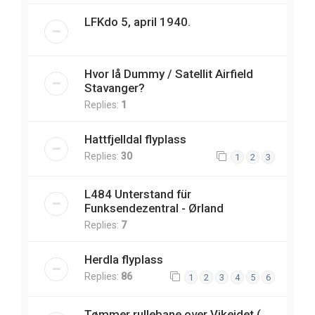
LFKdo 5, april 1940.
Hvor lå Dummy / Satellit Airfield
Stavanger?
Replies:
1
Hattfjelldal flyplass
Replies:
30
1
2
3
L484 Unterstand für
Funksendezentral - Ørland
Replies:
7
Herdla flyplass
Replies:
86
1
2
3
4
5
6
Tømmer rullebane over Vikeidet (