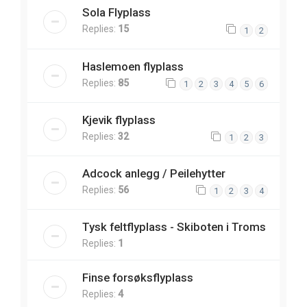
Sola Flyplass
Replies:
15
1
2
Haslemoen flyplass
Replies:
85
1
2
3
4
5
6
Kjevik flyplass
Replies:
32
1
2
3
Adcock anlegg / Peilehytter
Replies:
56
1
2
3
4
Tysk feltflyplass - Skiboten i Troms
Replies:
1
Finse forsøksflyplass
Replies:
4