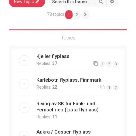
Search
Advanced 
New Topic
78 topics
1
2
Next
Topics
Kjeller flyplass
Replies:
37
1
2
3
Karlebotn flyplass, Finnmark
Replies:
22
1
2
Riving av SK für Funk- und
Fernschrieb (Lista flyplass)
Replies:
11
Aukra / Gossen flyplass