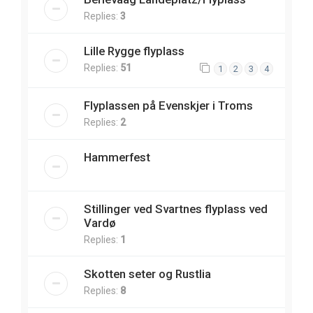
Replies:
3
Lille Rygge flyplass
Replies:
51
1
2
3
4
Flyplassen på Evenskjer i Troms
Replies:
2
Hammerfest
Stillinger ved Svartnes flyplass ved
Vardø
Replies:
1
Skotten seter og Rustlia
Replies:
8