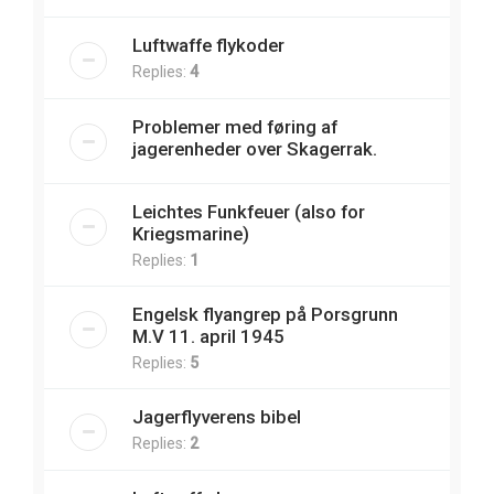
Luftwaffe flykoder
Replies:
4
Problemer med føring af
jagerenheder over Skagerrak.
Leichtes Funkfeuer (also for
Kriegsmarine)
Replies:
1
Engelsk flyangrep på Porsgrunn
M.V 11. april 1945
Replies:
5
Jagerflyverens bibel
Replies:
2