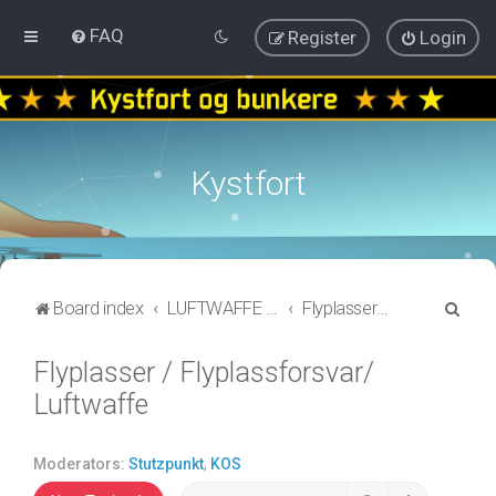
FAQ
Register
Login
Kystfort
S
Board index
LUFTWAFFE / KRIEGSMARINE
Flyplasser / Flyplassforsvar/ Luftwaffe
e
Flyplasser / Flyplassforsvar/
a
Luftwaffe
r
c
h
Moderators:
Stutzpunkt
,
KOS