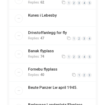
Replies:
62
1
2
3
4
5
Kunes i Lebesby
Drivstoffanlegg for fly
Replies:
47
1
2
3
4
Banak flyplass
Replies:
74
1
2
3
4
5
Fornebu flyplass
Replies:
40
1
2
3
Beute Panzer Lw april 1945.
Berlevaag Landeplatz/Flyplass