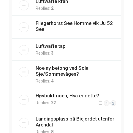
Luftwaffe kran
Replies:
2
Fliegerhorst See Hommelvik Ju 52
See
Luftwaffe tap
Replies:
3
Noe ny betong ved Sola
Sjø/Sømmevågen?
Replies:
4
Høybuktmoen, Hva er dette?
Replies:
22
1
2
Landingsplass på Biejordet utenfor
Arendal
Replies:
8