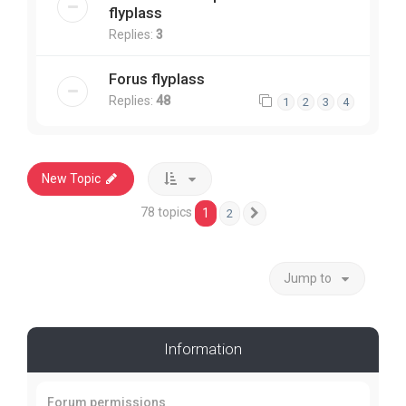
flyplass
Replies:
3
Forus flyplass
Replies:
48
1
2
3
4
New Topic
78 topics
1
2
Next
Jump to
Information
Forum permissions