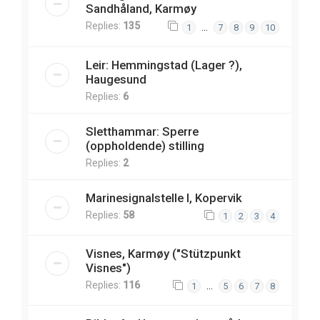
Sandhåland, Karmøy
Replies:
135
…
1
7
8
9
10
Leir: Hemmingstad (Lager ?),
Haugesund
Replies:
6
Sletthammar: Sperre
(oppholdende) stilling
Replies:
2
Marinesignalstelle I, Kopervik
Replies:
58
1
2
3
4
Visnes, Karmøy ("Stützpunkt
Visnes")
Replies:
116
…
1
5
6
7
8