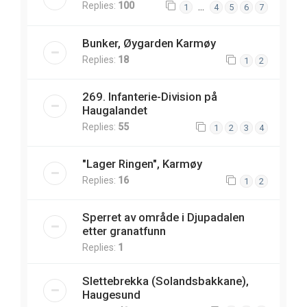
Replies:
100
…
1
4
5
6
7
Bunker, Øygarden Karmøy
Replies:
18
1
2
269. Infanterie-Division på
Haugalandet
Replies:
55
1
2
3
4
"Lager Ringen", Karmøy
Replies:
16
1
2
Sperret av område i Djupadalen
etter granatfunn
Replies:
1
Slettebrekka (Solandsbakkane),
Haugesund