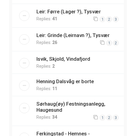
Leir: Førre (Lager ?), Tysvær
Replies:
41
1
2
3
Leir: Grinde (Leirnavn ?), Tysvær
Replies:
26
1
2
Isvik, Skjold, Vindafjord
Replies:
2
Henning Dalsvåg er borte
Replies:
11
Sørhaug(øy) Festningsanlegg,
Haugesund
Replies:
34
1
2
3
Ferkingstad - Hemnes -