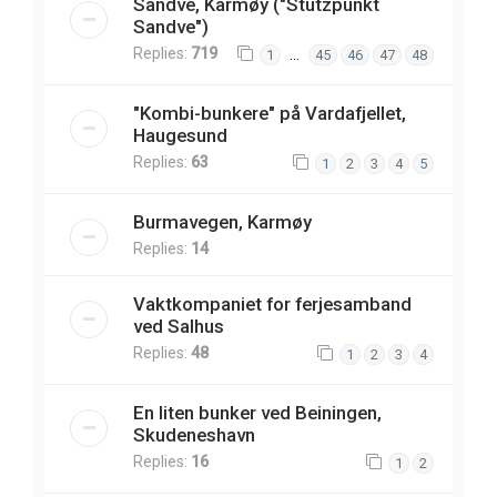
Sandve, Karmøy ("Stützpunkt
Sandve")
Replies:
719
…
1
45
46
47
48
"Kombi-bunkere" på Vardafjellet,
Haugesund
Replies:
63
1
2
3
4
5
Burmavegen, Karmøy
Replies:
14
Vaktkompaniet for ferjesamband
ved Salhus
Replies:
48
1
2
3
4
En liten bunker ved Beiningen,
Skudeneshavn
Replies:
16
1
2