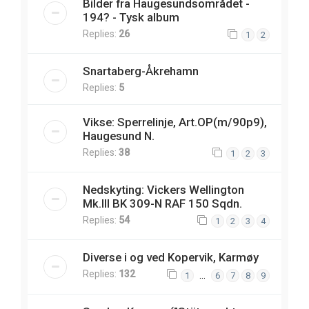
Bilder fra Haugesundsområdet -
194? - Tysk album
Replies:
26
1
2
Snartaberg-Åkrehamn
Replies:
5
Vikse: Sperrelinje, Art.OP(m/90p9),
Haugesund N.
Replies:
38
1
2
3
Nedskyting: Vickers Wellington
Mk.III BK 309-N RAF 150 Sqdn.
Replies:
54
1
2
3
4
Diverse i og ved Kopervik, Karmøy
Replies:
132
…
1
6
7
8
9