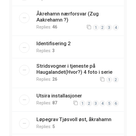
Åkrehamn nærforsvar (Zug
Aakrehamn ?)
Replies:
46
1
2
3
4
Identifisering 2
Replies:
3
Stridsvogner i tjeneste på
Haugalandet(Hvor?) 4 foto i serie
Replies:
26
1
2
Utsira installasjoner
Replies:
87
1
2
3
4
5
6
Løpegrav Tjøsvoll øst, åkrahamn
Replies:
5