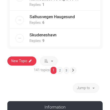
Replies:
1
Salhusvegen Haugesund
Replies:
6
Skudeneshavn
Replies:
9
New Topic
141 topics
1
2
3
Next
Jump to
Information