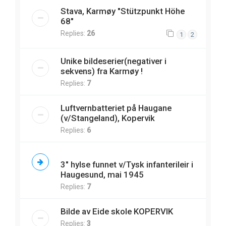
Stava, Karmøy "Stützpunkt Höhe
68"
Replies:
26
1
2
Unike bildeserier(negativer i
sekvens) fra Karmøy !
Replies:
7
Luftvernbatteriet på Haugane
(v/Stangeland), Kopervik
Replies:
6
3" hylse funnet v/Tysk infanterileir i
Haugesund, mai 1945
Replies:
7
Bilde av Eide skole KOPERVIK
Replies:
3