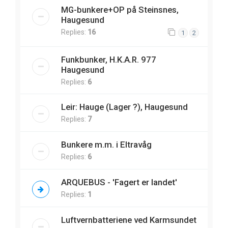
MG-bunkere+OP på Steinsnes,
Haugesund
Replies:
16
1
2
Funkbunker, H.K.A.R. 977
Haugesund
Replies:
6
Leir: Hauge (Lager ?), Haugesund
Replies:
7
Bunkere m.m. i Eltravåg
Replies:
6
ARQUEBUS - 'Fagert er landet'
Replies:
1
Luftvernbatteriene ved Karmsundet