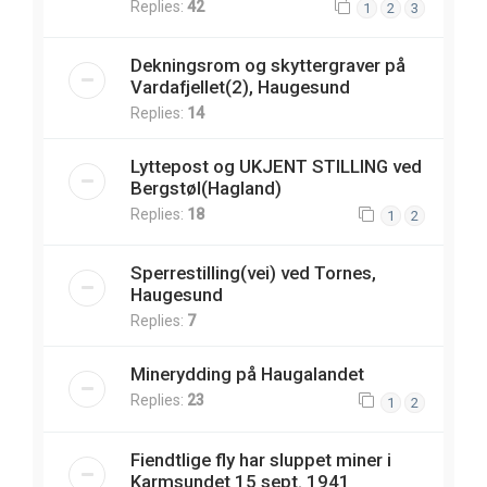
Replies:
42
1
2
3
Dekningsrom og skyttergraver på
Vardafjellet(2), Haugesund
Replies:
14
Lyttepost og UKJENT STILLING ved
Bergstøl(Hagland)
Replies:
18
1
2
Sperrestilling(vei) ved Tornes,
Haugesund
Replies:
7
Minerydding på Haugalandet
Replies:
23
1
2
Fiendtlige fly har sluppet miner i
Karmsundet 15 sept. 1941