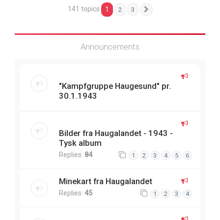
141 topics
1
2
3
Next
Announcements
"Kampfgruppe Haugesund" pr.
30.1.1943
Bilder fra Haugalandet - 1943 -
Tysk album
Replies:
84
1
2
3
4
5
6
Minekart fra Haugalandet
Replies:
45
1
2
3
4