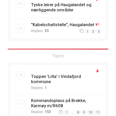
Tyske leirer på Haugalandet og
nærliggende områder
"Kabelschaltstelle", Haugalandet
Replies:
35
1
2
3
Topics
Toppen 'Litla' i Vindafjord
kommune
Replies:
1
Kommandoplass på Brekke,
Karmøy m/R608
Replies:
153
…
1
8
9
10
11