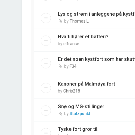
Lys og strøm i anleggene på kyst
by
Thomas L
Hva tilhører et batteri?
by
elfranse
Er det noen kystfort som har skutt
by
F34
Kanoner på Malmøya fort
by
Chris218
Snø og MG-stillinger
by
Stutzpunkt
Tyske fort gror til.