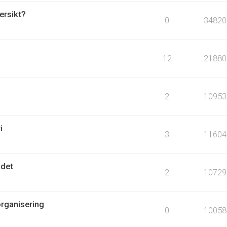
ersikt?
0
34820
12
21880
2
10953
i
3
11604
ådet
2
10729
organisering
0
10058