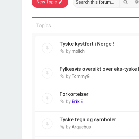
Sear
New Topic
Topics
Tyske kystfort i Norge !
by
molich
Fylkesvis oversikt over eks-tyske 
by
TommyG
Forkortelser
by
Erik E
Tyske tegn og symboler
by
Arquebus