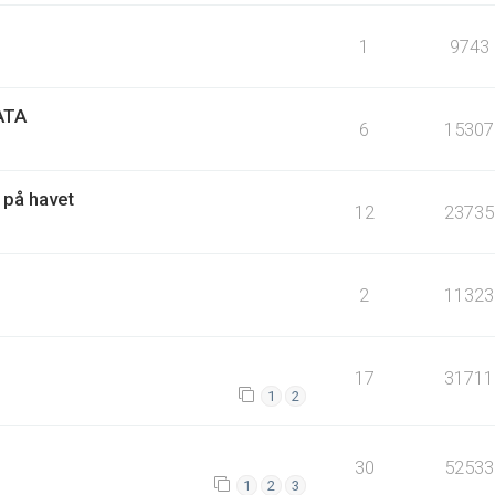
1
9743
ATA
6
15307
 på havet
12
23735
2
11323
17
31711
1
2
30
52533
1
2
3