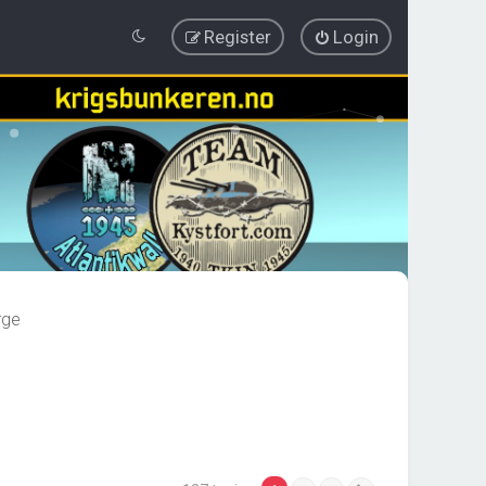
Register
Login
rge