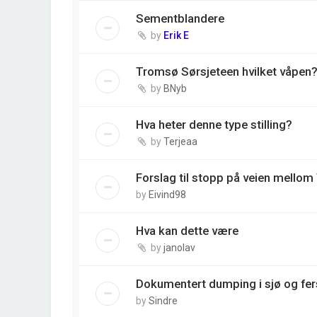
Sementblandere
by
Erik E
Tromsø Sørsjeteen hvilket våpen
by
BNyb
Hva heter denne type stilling?
by
Terjeaa
Forslag til stopp på veien mell
by
Eivind98
Hva kan dette være
by
janolav
Dokumentert dumping i sjø og fe
by
Sindre