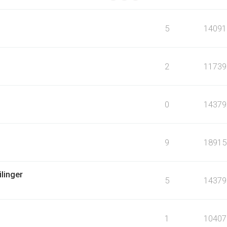
5
14091
2
11739
0
14379
9
18915
linger
5
14379
1
10407