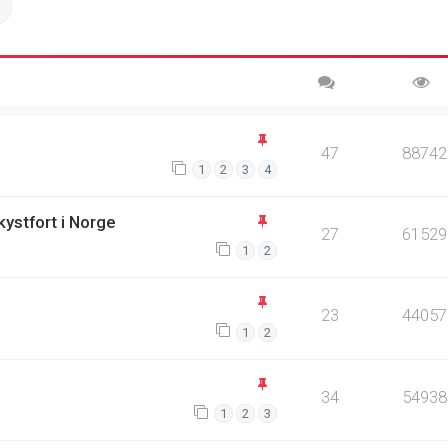
ch
Advanced search
47
88742
1
2
3
4
kystfort i Norge
27
61529
1
2
23
44057
1
2
34
54938
1
2
3