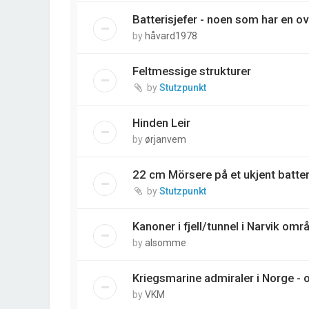
Batterisjefer - noen som har en ov
by
håvard1978
Feltmessige strukturer
by
Stutzpunkt
Hinden Leir
by
ørjanvem
22 cm Mörsere på et ukjent batter
by
Stutzpunkt
Kanoner i fjell/tunnel i Narvik omr
by
alsomme
Kriegsmarine admiraler i Norge - 
by
VKM