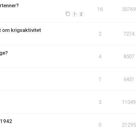
rtenner?
16
30769
1
2
t om krigsaktivitet
2
7274
rge?
4
8507
1
6431
3
11049
 1942
0
21295