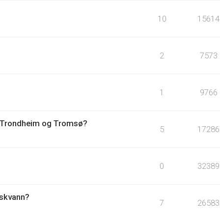
10
15614
?
2
7573
1
9766
om Trondheim og Tromsø?
5
17286
0
32389
rskvann?
7
26583