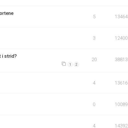
fortene
5
13464
3
12400
 i strid?
20
38813
1
2
4
13616
0
10089
4
14392