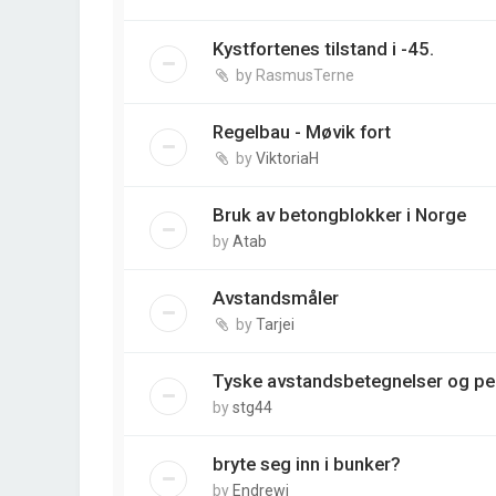
Kystfortenes tilstand i -45.
by
RasmusTerne
Regelbau - Møvik fort
by
ViktoriaH
Bruk av betongblokker i Norge
by
Atab
Avstandsmåler
by
Tarjei
Tyske avstandsbetegnelser og pei
by
stg44
bryte seg inn i bunker?
by
Endrewj