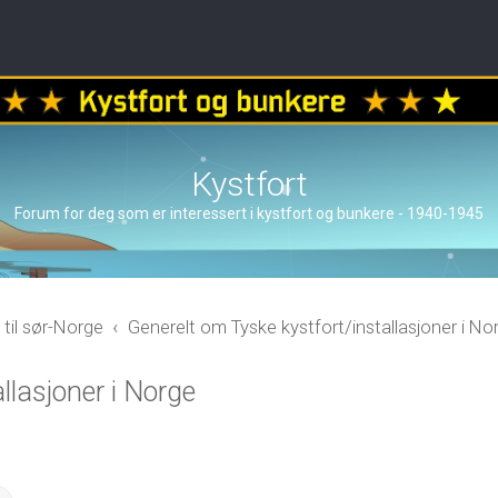
Kystfort
Forum for deg som er interessert i kystfort og bunkere - 1940-1945
 til sør-Norge
Generelt om Tyske kystfort/installasjoner i No
llasjoner i Norge