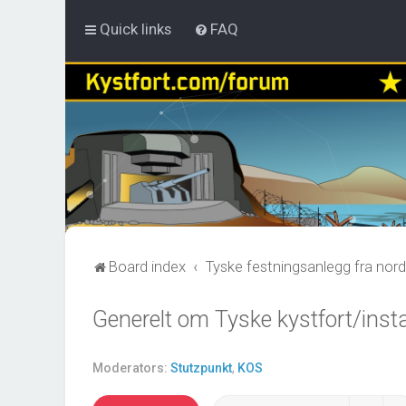
Quick links
FAQ
Board index
Tyske festningsanlegg fra nord
Generelt om Tyske kystfort/insta
Moderators:
Stutzpunkt
,
KOS