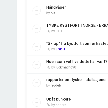
Håndvåpen
by
rks
TYSKE KYSTFORT I NORGE - ERR
by
J E F
"Skrap" fra kystfort som er kastet
by
Erik H
Noen som vet hva dette har vært?
by
Kickmacho90
rapporter om tyske installasjoner
by
frodeb
Ubåt bunkere
by
anders