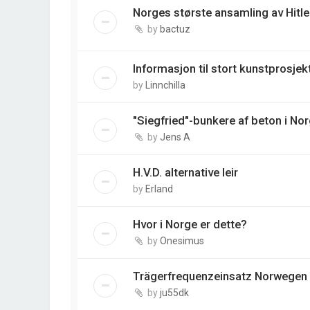
Norges største ansamling av Hitle
by
bactuz
Informasjon til stort kunstprosjek
by
Linnchilla
"Siegfried"-bunkere af beton i No
by
Jens A
H.V.D. alternative leir
by
Erland
Hvor i Norge er dette?
by
Onesimus
Trägerfrequenzeinsatz Norwegen
by
ju55dk