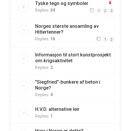
Tyske tegn og symboler
Replies:
34
1
2
3
Norges største ansamling av
Hitlertenner?
Replies:
16
1
2
Informasjon til stort kunstprosjekt
om krigsaktivitet
Replies:
2
"Siegfried"-bunkere af beton i
Norge?
Replies:
4
H.V.D. alternative leir
Replies:
1
Hvor i Norge er dette?