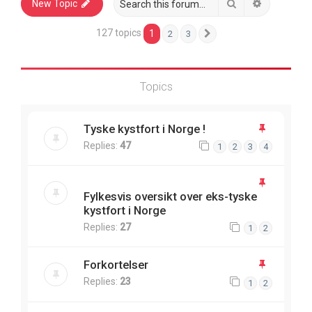
Search
Advanced 
New Topic
127 topics
1
2
3
Next
Topics
Tyske kystfort i Norge !
Replies:
47
1
2
3
4
Fylkesvis oversikt over eks-tyske
kystfort i Norge
Replies:
27
1
2
Forkortelser
Replies:
23
1
2