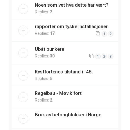
Noen som vet hva dette har vært?
Replies:
2
rapporter om tyske installasjoner
Replies:
17
1
2
Ubåt bunkere
Replies:
30
1
2
3
Kystfortenes tilstand i -45.
Replies:
5
Regelbau - Møvik fort
Replies:
2
Bruk av betongblokker i Norge