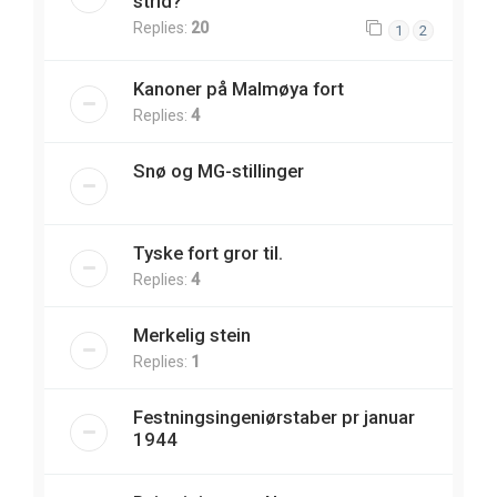
strid?
Replies:
20
1
2
Kanoner på Malmøya fort
Replies:
4
Snø og MG-stillinger
Tyske fort gror til.
Replies:
4
Merkelig stein
Replies:
1
Festningsingeniørstaber pr januar
1944