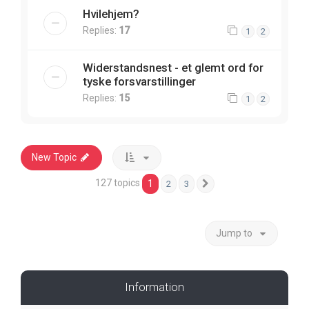
Hvilehjem?
Replies:
17
1
2
Widerstandsnest - et glemt ord for
tyske forsvarstillinger
Replies:
15
1
2
New Topic
127 topics
1
2
3
Next
Jump to
Information