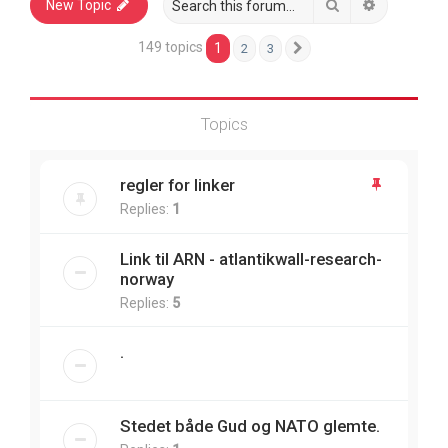
Search
Advanced 
New Topic
149 topics
1
2
3
Next
Topics
regler for linker
Replies:
1
Link til ARN - atlantikwall-research-
norway
Replies:
5
.
Stedet både Gud og NATO glemte.