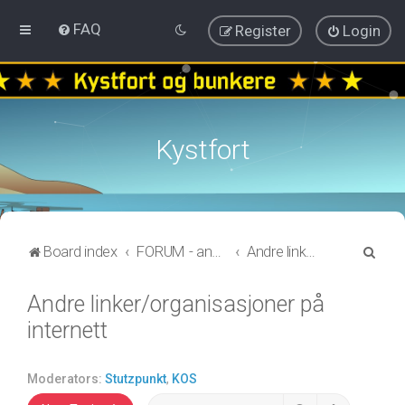
FAQ
Register
Login
Kystfort
S
Board index
FORUM - annen informasjon
Andre linker/organisasjoner på internett
e
Andre linker/organisasjoner på
a
internett
r
c
h
Moderators:
Stutzpunkt
,
KOS