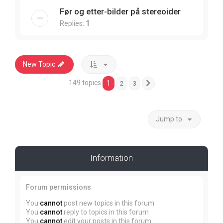
Før og etter-bilder på stereoider
Replies:
1
New Topic
149 topics
1
2
3
Next
Jump to
Information
Forum permissions
You
cannot
post new topics in this forum
You
cannot
reply to topics in this forum
You
cannot
edit your posts in this forum