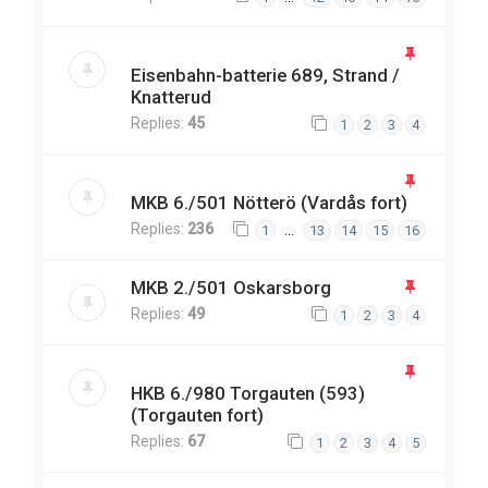
Eisenbahn-batterie 689, Strand /
Knatterud
Replies:
45
1
2
3
4
MKB 6./501 Nötterö (Vardås fort)
Replies:
236
…
1
13
14
15
16
MKB 2./501 Oskarsborg
Replies:
49
1
2
3
4
HKB 6./980 Torgauten (593)
(Torgauten fort)
Replies:
67
1
2
3
4
5