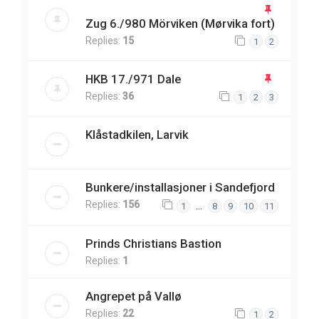
Zug 6./980 Mörviken (Mørvika fort)
Replies:
15
1
2
HKB 17./971 Dale
Replies:
36
1
2
3
Klåstadkilen, Larvik
Bunkere/installasjoner i Sandefjord
Replies:
156
…
1
8
9
10
11
Prinds Christians Bastion
Replies:
1
Angrepet på Vallø
Replies:
22
1
2