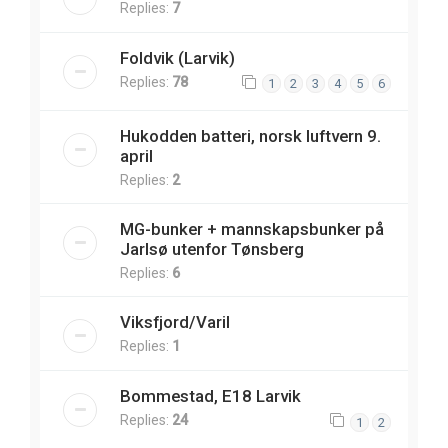
Replies:
7
Foldvik (Larvik)
Replies:
78
1
2
3
4
5
6
Hukodden batteri, norsk luftvern 9.
april
Replies:
2
MG-bunker + mannskapsbunker på
Jarlsø utenfor Tønsberg
Replies:
6
Viksfjord/Varil
Replies:
1
Bommestad, E18 Larvik
Replies:
24
1
2