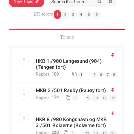
Search
Advanced 
New Topic
238 topics
1
2
3
4
5
Next
Topics
HKB 1./980 Langesund (984)
(Tangen fort)
Replies:
109
…
1
5
6
7
8
MKB 2./501 Rauöy (Rauøy fort)
Replies:
174
…
1
9
10
11
12
HKB 8./980 Kongshavn og MKB
3./501 Bolaerne (Bolærne fort)
Replies:
220
…
1
12
13
14
15