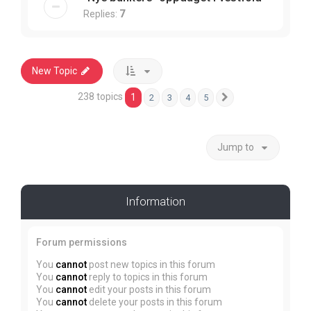
Replies:
7
New Topic
238 topics
1
2
3
4
5
Next
Jump to
Information
Forum permissions
You
cannot
post new topics in this forum
You
cannot
reply to topics in this forum
You
cannot
edit your posts in this forum
You
cannot
delete your posts in this forum