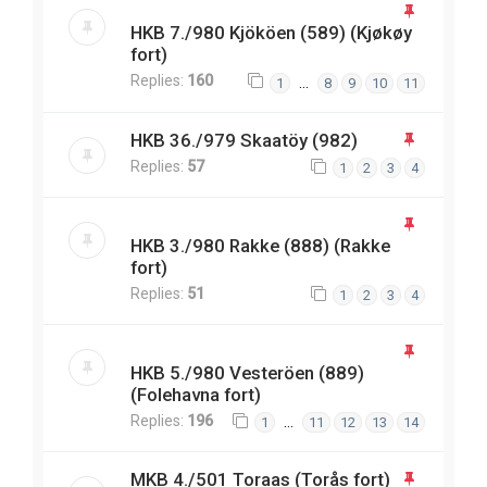
HKB 7./980 Kjököen (589) (Kjøkøy
fort)
Replies:
160
…
1
8
9
10
11
HKB 36./979 Skaatöy (982)
Replies:
57
1
2
3
4
HKB 3./980 Rakke (888) (Rakke
fort)
Replies:
51
1
2
3
4
HKB 5./980 Vesteröen (889)
(Folehavna fort)
Replies:
196
…
1
11
12
13
14
MKB 4./501 Toraas (Torås fort)