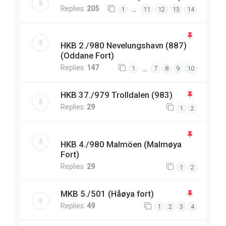
Replies:
205
…
1
11
12
13
14
HKB 2./980 Nevelungshavn (887)
(Oddane Fort)
Replies:
147
…
1
7
8
9
10
HKB 37./979 Trolldalen (983)
Replies:
29
1
2
HKB 4./980 Malmöen (Malmøya
Fort)
Replies:
29
1
2
MKB 5./501 (Håøya fort)
Replies:
49
1
2
3
4