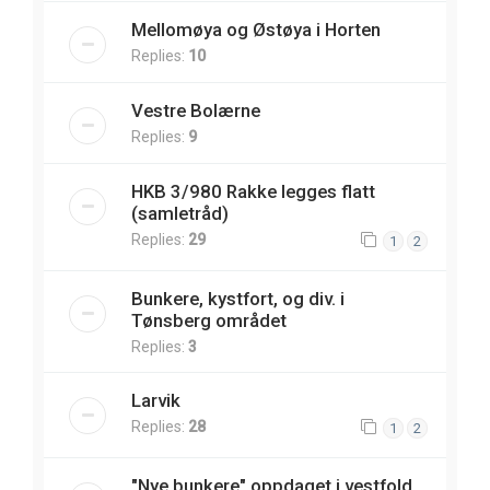
Mellomøya og Østøya i Horten
Replies:
10
Vestre Bolærne
Replies:
9
HKB 3/980 Rakke legges flatt
(samletråd)
Replies:
29
1
2
Bunkere, kystfort, og div. i
Tønsberg området
Replies:
3
Larvik
Replies:
28
1
2
"Nye bunkere" oppdaget i vestfold