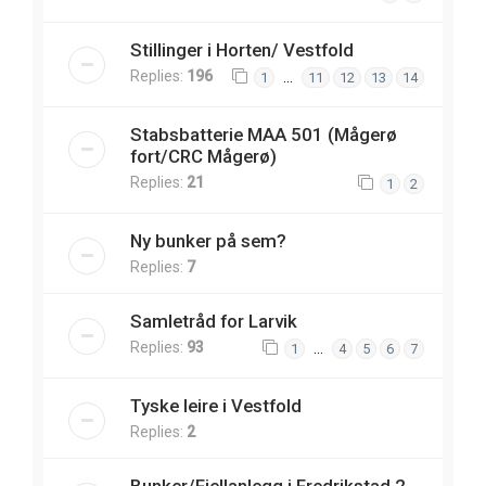
Stillinger i Horten/ Vestfold
Replies:
196
…
1
11
12
13
14
Stabsbatterie MAA 501 (Mågerø
fort/CRC Mågerø)
Replies:
21
1
2
Ny bunker på sem?
Replies:
7
Samletråd for Larvik
Replies:
93
…
1
4
5
6
7
Tyske leire i Vestfold
Replies:
2