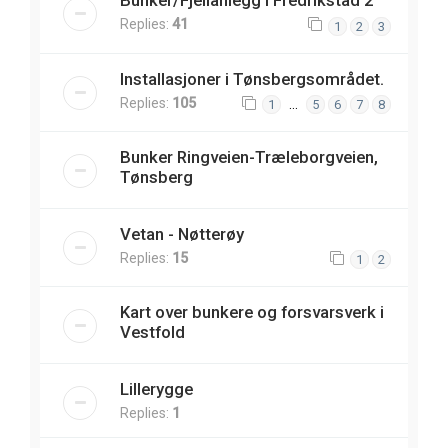
Bunker/Fjellanlegg i Fredrikstad 2
Replies:
41
1
2
3
Installasjoner i Tønsbergsområdet.
Replies:
105
…
1
5
6
7
8
Bunker Ringveien-Træleborgveien,
Tønsberg
Vetan - Nøtterøy
Replies:
15
1
2
Kart over bunkere og forsvarsverk i
Vestfold
Lillerygge
Replies:
1