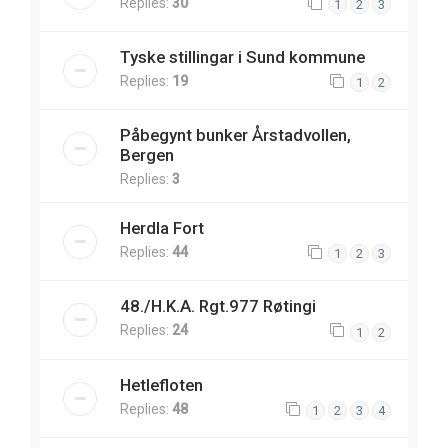
Replies:
30
1
2
3
Tyske stillingar i Sund kommune
Replies:
19
1
2
Påbegynt bunker Årstadvollen,
Bergen
Replies:
3
Herdla Fort
Replies:
44
1
2
3
48./H.K.A. Rgt.977 Røtingi
Replies:
24
1
2
Hetlefloten
Replies:
48
1
2
3
4