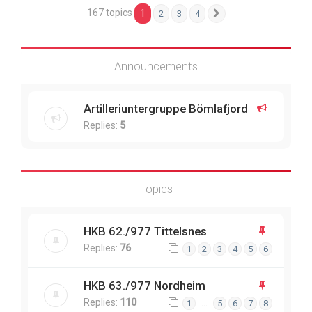
167 topics
1
2
3
4
Next
Announcements
Artilleriuntergruppe Bömlafjord
Replies:
5
Topics
HKB 62./977 Tittelsnes
Replies:
76
1
2
3
4
5
6
HKB 63./977 Nordheim
Replies:
110
…
1
5
6
7
8