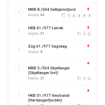
MKB 8./504 Selbjørnsfjord
Replies:
64
1
2
3
4
5
HKB 61./977 Leirvik
Replies:
21
1
2
Züg 61./977 Sagvaag
Replies:
8
MKB 5./504 Skjellanger
(Skjellanger fort)
Replies:
21
1
2
HKB 51./977 Innstrandi
(Hardangerfjorden)