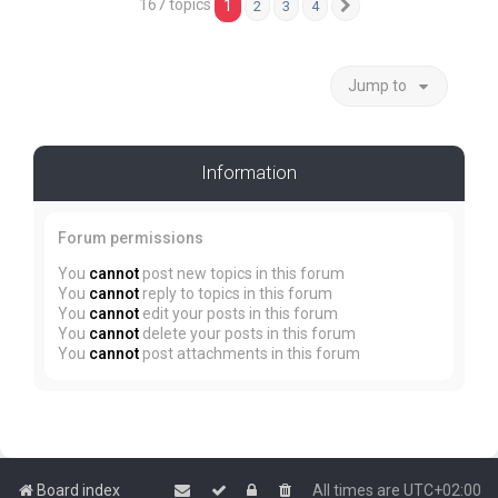
167 topics
1
2
3
4
Next
Jump to
Information
Forum permissions
You
cannot
post new topics in this forum
You
cannot
reply to topics in this forum
You
cannot
edit your posts in this forum
You
cannot
delete your posts in this forum
You
cannot
post attachments in this forum
Board index
All times are
UTC+02:00