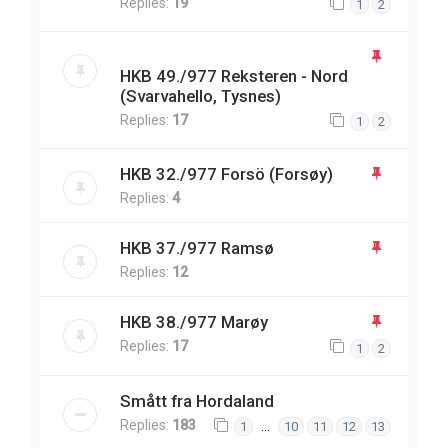
Replies:
19
1
2
HKB 49./977 Reksteren - Nord
(Svarvahello, Tysnes)
Replies:
17
1
2
HKB 32./977 Forsö (Forsøy)
Replies:
4
HKB 37./977 Ramsø
Replies:
12
HKB 38./977 Marøy
Replies:
17
1
2
Smått fra Hordaland
Replies:
183
…
1
10
11
12
13