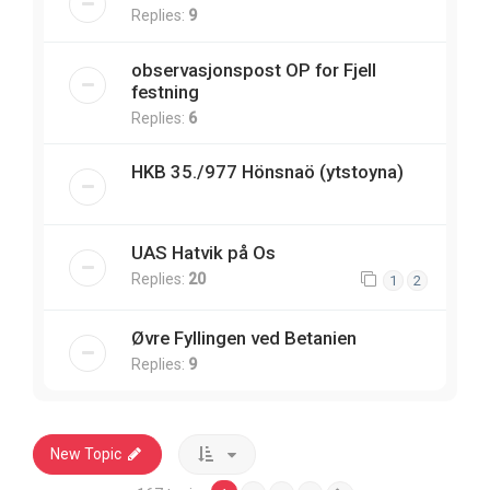
Replies:
9
observasjonspost OP for Fjell
festning
Replies:
6
HKB 35./977 Hönsnaö (ytstoyna)
UAS Hatvik på Os
Replies:
20
1
2
Øvre Fyllingen ved Betanien
Replies:
9
New Topic