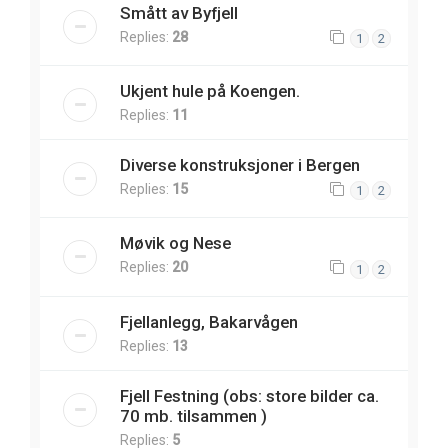
Smått av Byfjell
Replies:
28
1
2
Ukjent hule på Koengen.
Replies:
11
Diverse konstruksjoner i Bergen
Replies:
15
1
2
Møvik og Nese
Replies:
20
1
2
Fjellanlegg, Bakarvågen
Replies:
13
Fjell Festning (obs: store bilder ca.
70 mb. tilsammen )
Replies:
5