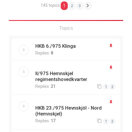
145 topics
1
2
3
Next
Topics
HKB 6./975 Klinga
Replies:
8
II/975 Hemnskjel
regimentshovedkvarter
Replies:
21
1
2
HKB 23./975 Hevnskjöl - Nord
(Hemnskjel)
Replies:
17
1
2