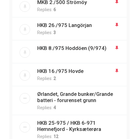
MKB 2./500 Strömöy
Replies:
6
HKB 26./975 Langörjan
Replies:
3
HKB 8./975 Hoddöen (9/974)
HKB 16./975 Hovde
Replies:
2
Ørlandet, Grande bunker/Grande
batteri - forurenset grunn
Replies:
4
HKB 25-975 / HKB 6-971
Hemnefjord - Kyrksæterøra
Replies:
12