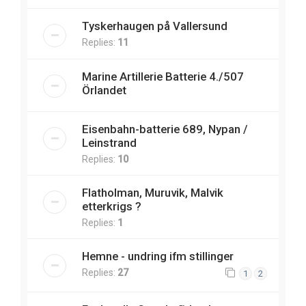
Tyskerhaugen på Vallersund
Replies:
11
Marine Artillerie Batterie 4./507
Örlandet
Eisenbahn-batterie 689, Nypan /
Leinstrand
Replies:
10
Flatholman, Muruvik, Malvik
etterkrigs ?
Replies:
1
Hemne - undring ifm stillinger
Replies:
27
1
2