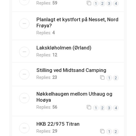
Replies:
59
1
2
3
4
Planlagt et kystfort på Nesset, Nord
Frøya?
Replies:
4
Lakskløholmen (Ørland)
Replies:
12
Stilling ved Midtsand Camping
Replies:
23
1
2
Nøkkelhaugen mellom Uthaug og
Hoøya
Replies:
56
1
2
3
4
HKB 22/975 Titran
Replies:
29
1
2