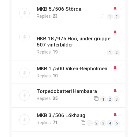
MKB 5./506 Stördal
Replies:
23
1
2
HKB 18./975 Hoö, under gruppe
507 vinterbilder
Replies:
19
1
2
MKB 1./500 Viken-Reipholmen
Replies:
10
Torpedobatteri Hambaara
Replies:
35
1
2
3
MKB 3./506 Lökhaug
Replies:
71
1
2
3
4
5