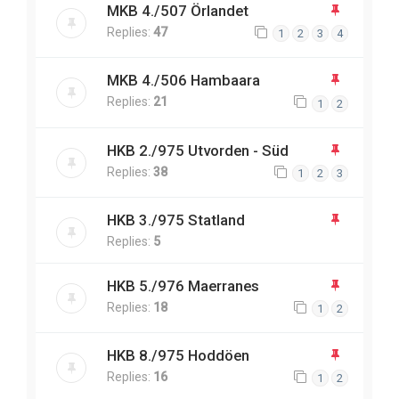
MKB 4./507 Örlandet
Replies:
47
1
2
3
4
MKB 4./506 Hambaara
Replies:
21
1
2
HKB 2./975 Utvorden - Süd
Replies:
38
1
2
3
HKB 3./975 Statland
Replies:
5
HKB 5./976 Maerranes
Replies:
18
1
2
HKB 8./975 Hoddöen
Replies:
16
1
2