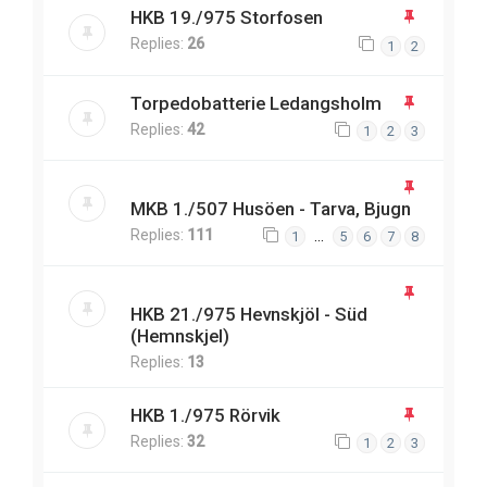
HKB 19./975 Storfosen
Replies:
26
1
2
Torpedobatterie Ledangsholm
Replies:
42
1
2
3
MKB 1./507 Husöen - Tarva, Bjugn
Replies:
111
…
1
5
6
7
8
HKB 21./975 Hevnskjöl - Süd
(Hemnskjel)
Replies:
13
HKB 1./975 Rörvik
Replies:
32
1
2
3