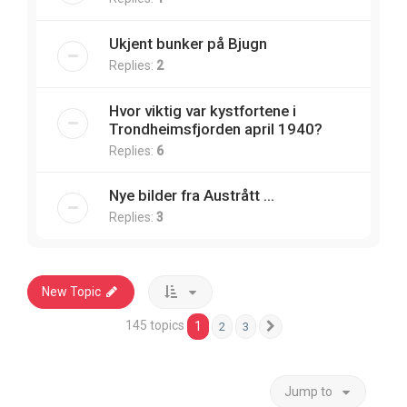
Ukjent bunker på Bjugn
Replies:
2
Hvor viktig var kystfortene i
Trondheimsfjorden april 1940?
Replies:
6
Nye bilder fra Austrått ...
Replies:
3
New Topic
145 topics
1
2
3
Next
Jump to