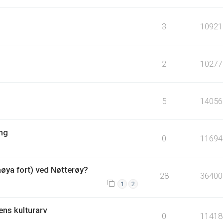
3
10921
2
10277
5
14056
ing
0
11694
åøya fort) ved Nøtterøy?
28
36400
1
2
ens kulturarv
0
11418