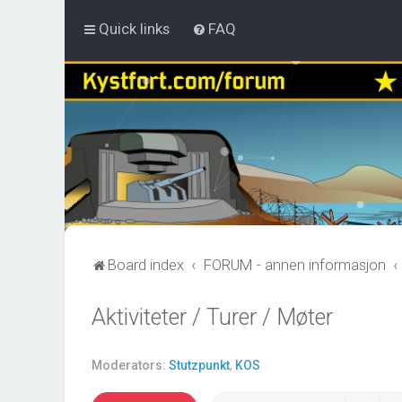
Quick links
FAQ
Board index
FORUM - annen informasjon
Aktiviteter / Turer / Møter
Moderators:
Stutzpunkt
,
KOS