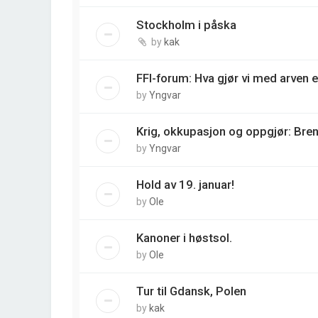
Stockholm i påska
by
kak
FFI-forum: Hva gjør vi med arven e
by
Yngvar
Krig, okkupasjon og oppgjør: Bre
by
Yngvar
Hold av 19. januar!
by
Ole
Kanoner i høstsol.
by
Ole
Tur til Gdansk, Polen
by
kak