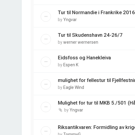
Tur til Normandie i Frankrike 2016
by
Yngvar
Tur til Skudenshavn 24-26/7
by
werner wernersen
Eidsfoss og Hanekleiva
by
Espen K
mulighet for fellestur til Fjellfestn
by
Eagle Wind
Mulighet for tur til MKB 5./501 (H
by
Yngvar
Riksantikvaren: Formidling av krig
by
TommyG