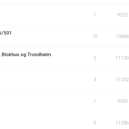
1
9225
6/501
10
19684
nd, Blokhus og Trondheim
2
11130
3
11232
1
9539
0
11286