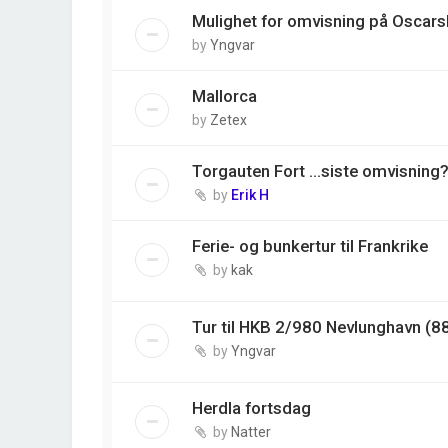
Mulighet for omvisning på Oscars
by
Yngvar
Mallorca
by
Zetex
Torgauten Fort ...siste omvisning
by
Erik H
Ferie- og bunkertur til Frankrike
by
kak
Tur til HKB 2/980 Nevlunghavn (8
by
Yngvar
Herdla fortsdag
by
Natter