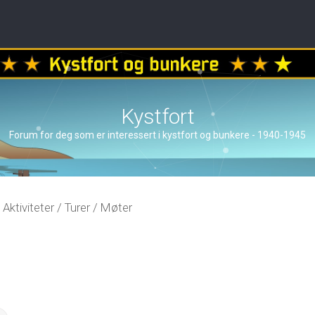
Kystfort
Forum for deg som er interessert i kystfort og bunkere - 1940-1945
Aktiviteter / Turer / Møter