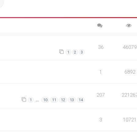
ch
Advanced search
36
46079
1
2
3
1
6892
207
22126
…
1
10
11
12
13
14
3
10721