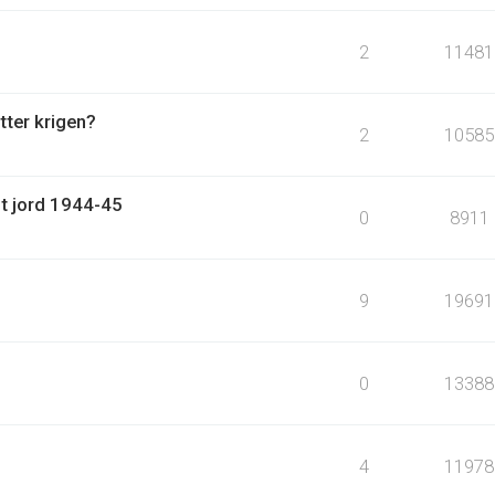
2
11481
tter krigen?
2
10585
nt jord 1944-45
0
8911
9
19691
0
13388
4
11978