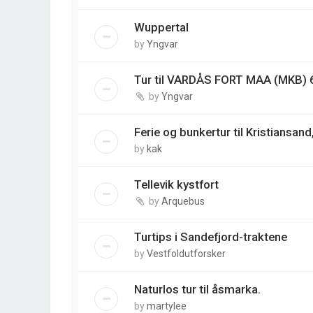
Wuppertal
by
Yngvar
Tur til VARDÅS FORT MAA (MKB) 
by
Yngvar
Ferie og bunkertur til Kristiansa
by
kak
Tellevik kystfort
by
Arquebus
Turtips i Sandefjord-traktene
by
Vestfoldutforsker
Naturlos tur til åsmarka.
by
martylee