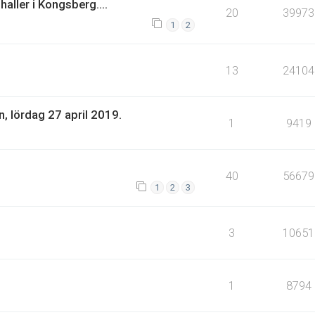
haller i Kongsberg....
20
39973
1
2
13
24104
 lördag 27 april 2019.
1
9419
40
56679
1
2
3
3
10651
1
8794