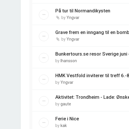
På tur til Normandikysten
by
Yngvar
Grave frem en inngang til en bomb
by
Yngvar
Bunkertours.se resor Sverige juni
by
lhansson
HMK Vestfold inviterer til treff 6.
by
Yngvar
Aktivitet: Trondheim - Lade: Ønsk
by
gaute
Ferie i Nice
by
kak