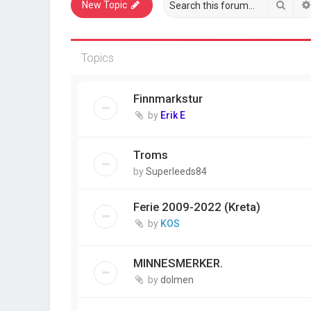
Sear
New Topic
Topics
Finnmarkstur
by
Erik E
Troms
by
Superleeds84
Ferie 2009-2022 (Kreta)
by
KOS
MINNESMERKER.
by
dolmen