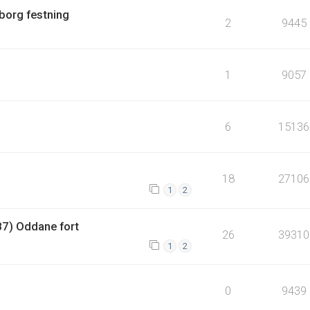
borg festning
2
9445
1
9057
?
6
15136
18
27106
1
2
87) Oddane fort
26
39310
1
2
0
9439