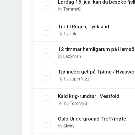
Lørdag 15. juni kan du besøke fjell
by
TommyG
Tur til Rügen, Tyskland
by
kak
12 timmar hemligarum på Hemsön,
by
Lazyman
Tjønneberget på Tjøme / Hvasser
by
superfuzz
Kald krig-rundtur i Vestfold
by
TommyG
Oslo Underground Treff/møte
by
Slinky