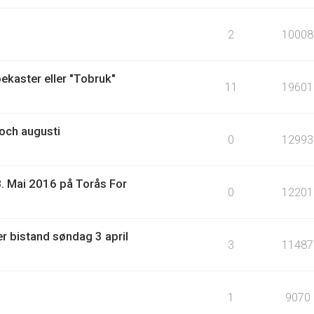
2
10008
ekaster eller "Tobruk"
11
19601
 och augusti
0
12993
-8. Mai 2016 på Torås For
0
12201
er bistand søndag 3 april
3
11487
1
9070