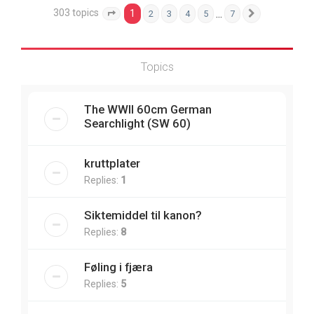
303 topics
1
…
2
3
4
5
7
Page
1
of
7
Next
Topics
The WWII 60cm German
Searchlight (SW 60)
kruttplater
Replies:
1
Siktemiddel til kanon?
Replies:
8
Føling i fjæra
Replies:
5