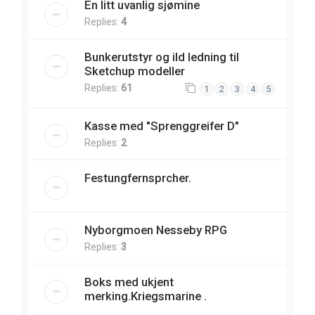
En litt uvanlig sjømine
Replies:
4
Bunkerutstyr og ild ledning til
Sketchup modeller
Replies:
61
1
2
3
4
5
Kasse med "Sprenggreifer D"
Replies:
2
Festungfernsprcher.
Nyborgmoen Nesseby RPG
Replies:
3
Boks med ukjent
merking.Kriegsmarine .