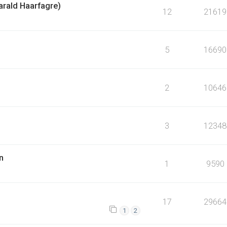
arald Haarfagre)
12
21619
5
16690
2
10646
3
12348
n
1
9590
17
29664
1
2