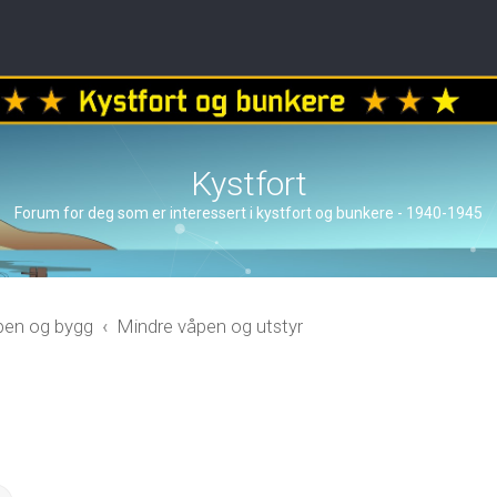
Kystfort
Forum for deg som er interessert i kystfort og bunkere - 1940-1945
åpen og bygg
Mindre våpen og utstyr