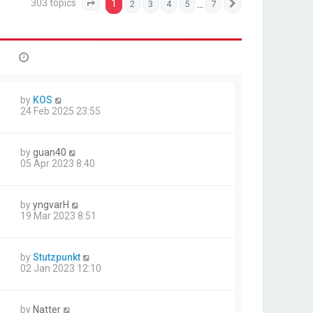
303 topics
1
…
2
3
4
5
7
Page
1
of
7
Next
by
KOS
24 Feb 2025 23:55
by
guan40
05 Apr 2023 8:40
by
yngvarH
19 Mar 2023 8:51
by
Stutzpunkt
02 Jan 2023 12:10
by
Natter