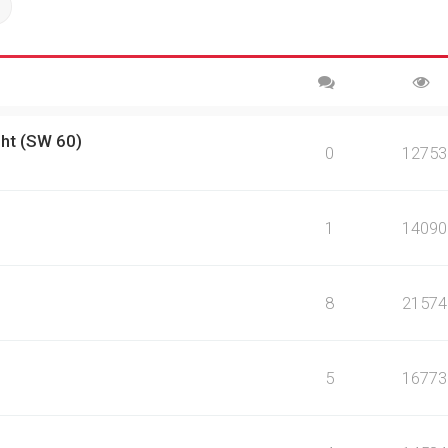
ch
Advanced search
ht (SW 60)
0
12753
1
14090
8
21574
5
16773