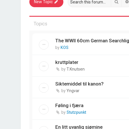
Sear
New Topic
Topics
The WWII 60cm German Searchlig
by
KOS
kruttplater
by
T.Knutsen
Siktemiddel til kanon?
by
Yngvar
Føling i fjæra
by
Stutzpunkt
En litt uvanlig sjømine