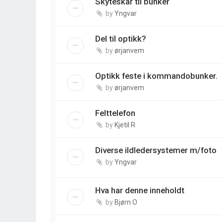
Skyteskår til bunker
by
Yngvar
Del til optikk?
by
ørjanvem
Optikk feste i kommandobunker.
by
ørjanvem
Felttelefon
by
Kjetil R
Diverse ildledersystemer m/foto
by
Yngvar
Hva har denne inneholdt
by
Bjørn O