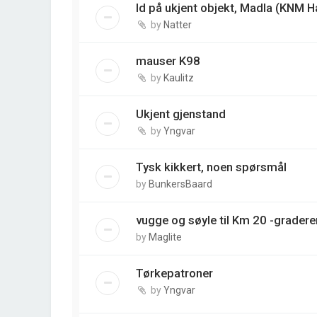
Id på ukjent objekt, Madla (KNM H
by
Natter
mauser K98
by
Kaulitz
Ukjent gjenstand
by
Yngvar
Tysk kikkert, noen spørsmål
by
BunkersBaard
vugge og søyle til Km 20 -gradere
by
Maglite
Tørkepatroner
by
Yngvar