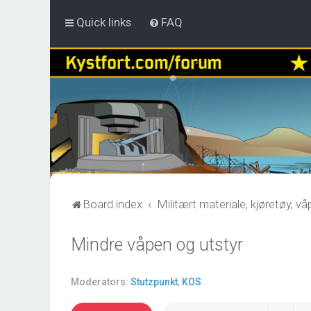
Quick links
FAQ
Board index
Militært materiale, kjøretøy, v
Mindre våpen og utstyr
Moderators:
Stutzpunkt
,
KOS