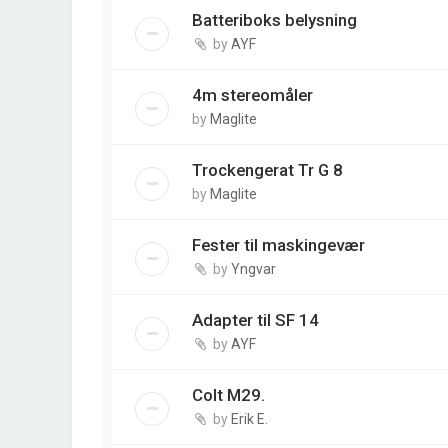
Batteriboks belysning
by
AYF
4m stereomåler
by
Maglite
Trockengerat Tr G 8
by
Maglite
Fester til maskingevær
by
Yngvar
Adapter til SF 14
by
AYF
Colt M29.
by
Erik E.