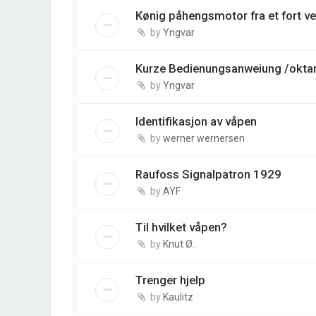
Kønig påhengsmotor fra et fort v
by
Yngvar
Kurze Bedienungsanweiung /oktan
by
Yngvar
Identifikasjon av våpen
by
werner wernersen
Raufoss Signalpatron 1929
by
AYF
Til hvilket våpen?
by
Knut Ø.
Trenger hjelp
by
Kaulitz