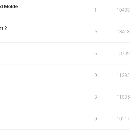
ed Molde
1
10433
t ?
5
13413
6
13739
0
11293
3
11005
0
10117