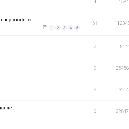
4
14584
etchup modeller
61
11234
1
2
3
4
5
2
13412
0
25458
3
15214
arine .
0
32847