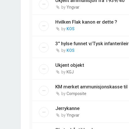
Ukjent ammunisjon fra 1939/40
by
Yngvar
Hvilken Flak kanon er dette ?
by
KOS
3" hylse funnet v/Tysk infanterile
by
KOS
Ukjent objekt
by
KGJ
KM merket ammunisjonskasse til 
by
Composite
Jerrykanne
by
Yngvar