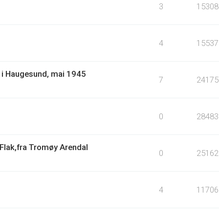
3
15308
4
15537
ir i Haugesund, mai 1945
7
24175
0
28483
Flak,fra Tromøy Arendal
0
25162
4
11706