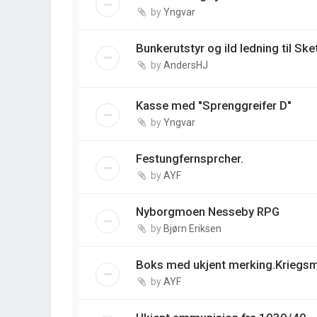
by
Yngvar
Bunkerutstyr og ild ledning til Sk
by
AndersHJ
Kasse med "Sprenggreifer D"
by
Yngvar
Festungfernsprcher.
by
AYF
Nyborgmoen Nesseby RPG
by
Bjørn Eriksen
Boks med ukjent merking.Kriegsm
by
AYF